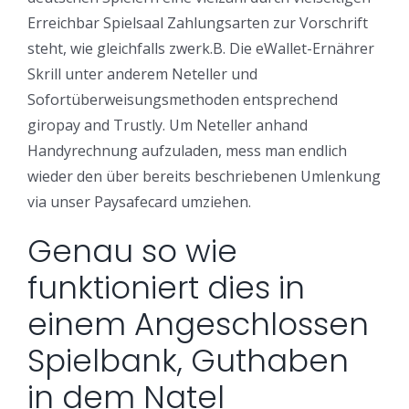
Erreichbar Spielsaal Zahlungsarten zur Vorschrift
steht, wie gleichfalls zwerk.B. Die eWallet-Ernährer
Skrill unter anderem Neteller und
Sofortüberweisungsmethoden entsprechend
giropay and Trustly. Um Neteller anhand
Handyrechnung aufzuladen, mess man endlich
wieder den über bereits beschriebenen Umlenkung
via unser Paysafecard umziehen.
Genau so wie
funktioniert dies in
einem Angeschlossen
Spielbank, Guthaben
in dem Natel