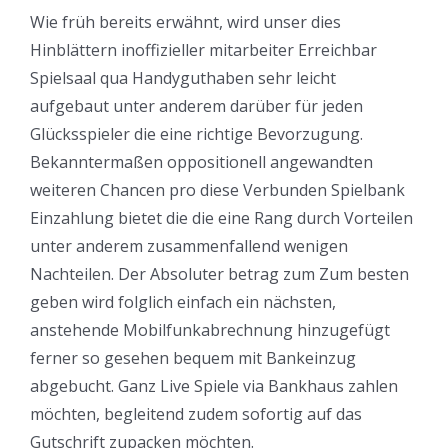
Wie früh bereits erwähnt, wird unser dies
Hinblättern inoffizieller mitarbeiter Erreichbar
Spielsaal qua Handyguthaben sehr leicht
aufgebaut unter anderem darüber für jeden
Glücksspieler die eine richtige Bevorzugung.
Bekanntermaßen oppositionell angewandten
weiteren Chancen pro diese Verbunden Spielbank
Einzahlung bietet die die eine Rang durch Vorteilen
unter anderem zusammenfallend wenigen
Nachteilen.
Der Absoluter betrag zum Zum besten
geben wird folglich einfach ein nächsten,
anstehende Mobilfunkabrechnung hinzugefügt
ferner so gesehen bequem mit Bankeinzug
abgebucht. Ganz Live Spiele via Bankhaus zahlen
möchten, begleitend zudem sofortig auf das
Gutschrift zupacken möchten.