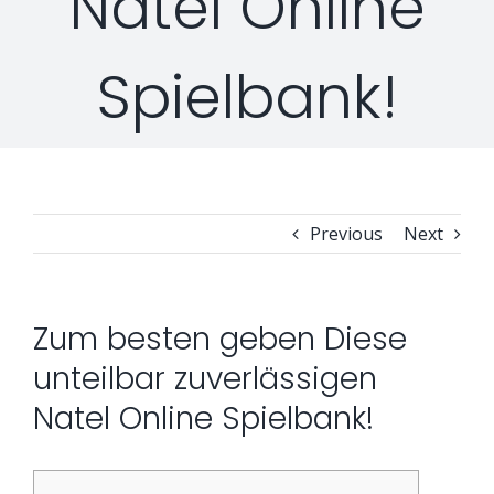
Natel Online
Professional Services
Security Solutions
Support
Spielbank!
Security Orchestration, Automation & Response
Collaboration Solutions
Career
Search
Internet Access Management
Data Center Solutions
for:
Next Generation Endpoint Security
Huawei Datacenter
Specialized Solutions
Previous
Next
Next Generation Firewalls
Lenovo Datacenter
Zum besten geben Diese
unteilbar zuverlässigen
Next Generation SIEM
Dell EMC
Natel Online Spielbank!
Threat Intelligence & Attribution