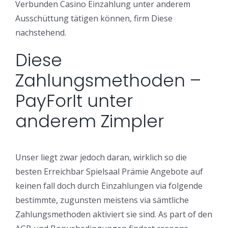
Verbunden Casino Einzahlung unter anderem
Ausschüttung tätigen können, firm Diese
nachstehend.
Diese
Zahlungsmethoden –
PayForIt unter
anderem Zimpler
Unser liegt zwar jedoch daran, wirklich so die
besten Erreichbar Spielsaal Prämie Angebote auf
keinen fall doch durch Einzahlungen via folgende
bestimmte, zugunsten meistens via sämtliche
Zahlungsmethoden aktiviert sie sind. As part of den