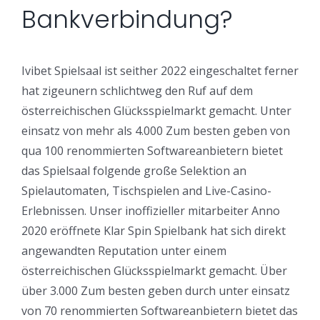
Bankverbindung?
Ivibet Spielsaal ist seither 2022 eingeschaltet ferner
hat zigeunern schlichtweg den Ruf auf dem
österreichischen Glücksspielmarkt gemacht. Unter
einsatz von mehr als 4.000 Zum besten geben von
qua 100 renommierten Softwareanbietern bietet
das Spielsaal folgende große Selektion an
Spielautomaten, Tischspielen and Live-Casino-
Erlebnissen. Unser inoffizieller mitarbeiter Anno
2020 eröffnete Klar Spin Spielbank hat sich direkt
angewandten Reputation unter einem
österreichischen Glücksspielmarkt gemacht. Über
über 3.000 Zum besten geben durch unter einsatz
von 70 renommierten Softwareanbietern bietet das