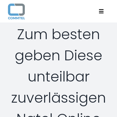
Skip
to
Toggle
content
Navigat
Zum besten
Home
geben Diese
About
Services
unteilbar
Managed Security Services
Solutions
zuverlässigen
Security Consulting Services
Managed Security Services
Contact Us