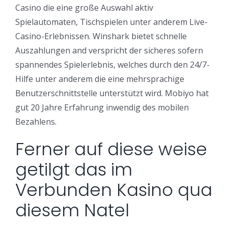
Casino die eine große Auswahl aktiv
Spielautomaten, Tischspielen unter anderem Live-
Casino-Erlebnissen. Winshark bietet schnelle
Auszahlungen and verspricht der sicheres sofern
spannendes Spielerlebnis, welches durch den 24/7-
Hilfe unter anderem die eine mehrsprachige
Benutzerschnittstelle unterstützt wird. Mobiyo hat
gut 20 Jahre Erfahrung inwendig des mobilen
Bezahlens.
Ferner auf diese weise
getilgt das im
Verbunden Kasino qua
diesem Natel