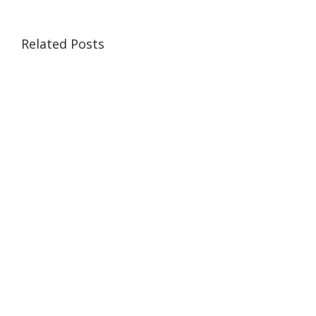
Related Posts