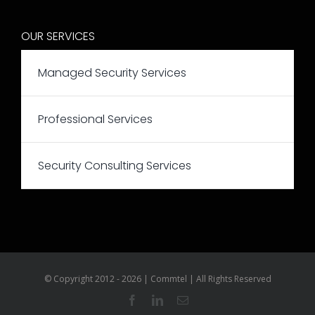
OUR SERVICES
Managed Security Services
Professional Services
Security Consulting Services
© Copyright 2012 - 2026 | Commtel | All Rights Reserved