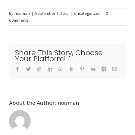
By
nouman
|
September 1, 2025
|
Uncategorized
|
0
Comments
Share This Story, Choose
Your Platform!
Facebook
Twitter
Reddit
LinkedIn
WhatsApp
Tumblr
Pinterest
Vk
Xing
Email
About the Author:
nouman