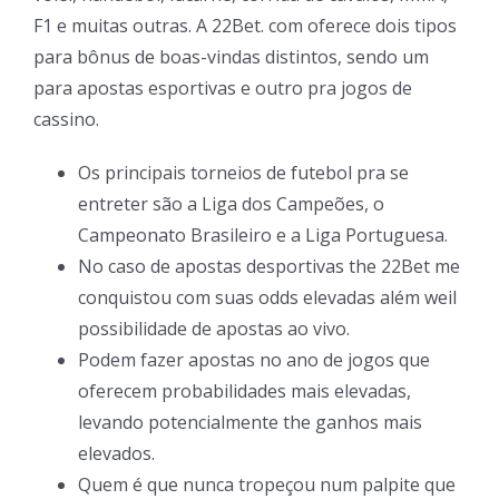
F1 e muitas outras. A 22Bet. com oferece dois tipos
para bônus de boas-vindas distintos, sendo um
para apostas esportivas e outro pra jogos de
cassino.
Os principais torneios de futebol pra se
entreter são a Liga dos Campeões, o
Campeonato Brasileiro e a Liga Portuguesa.
No caso de apostas desportivas the 22Bet me
conquistou com suas odds elevadas além weil
possibilidade de apostas ao vivo.
Podem fazer apostas no ano de jogos que
oferecem probabilidades mais elevadas,
levando potencialmente the ganhos mais
elevados.
Quem é que nunca tropeçou num palpite que