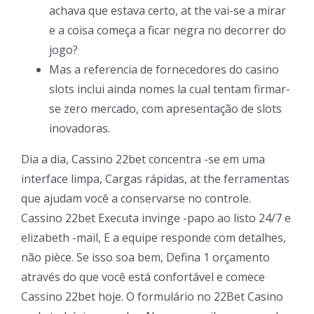
achava que estava certo, at the vai-se a mirar
e a coisa começa a ficar negra no decorrer do
jogo?
Mas a referencia de fornecedores do casino
slots inclui ainda nomes la cual tentam firmar-
se zero mercado, com apresentação de slots
inovadoras.
Dia a dia, Cassino 22bet concentra -se em uma
interface limpa, Cargas rápidas, at the ferramentas
que ajudam você a conservarse no controle.
Cassino 22bet Executa invinge -papo ao listo 24/7 e
elizabeth -mail, E a equipe responde com detalhes,
não pièce. Se isso soa bem, Defina 1 orçamento
através do que você está confortável e comece
Cassino 22bet hoje. O formulário no 22Bet Casino