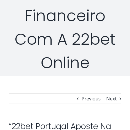
Financeiro
Security Orchestration, Automation & Response
Collaboration Solutions
Career
Com A 22bet
Search
Internet Access Management
Data Center Solutions
for:
Next Generation Endpoint Security
Huawei Datacenter
Specialized Solutions
Online
Next Generation Firewalls
Lenovo Datacenter
Next Generation SIEM
Dell EMC
Previous
Next
Threat Intelligence & Attribution
“22bet Portugal Aposte Na