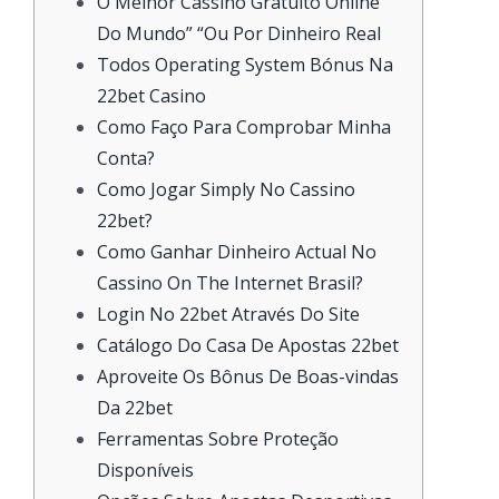
O Melhor Cassino Gratuito Online
Do Mundo” “Ou Por Dinheiro Real
Todos Operating System Bónus Na
22bet Casino
Como Faço Para Comprobar Minha
Conta?
Como Jogar Simply No Cassino
22bet?
Como Ganhar Dinheiro Actual No
Cassino On The Internet Brasil?
Login No 22bet Através Do Site
Catálogo Do Casa De Apostas 22bet
Aproveite Os Bônus De Boas-vindas
Da 22bet
Ferramentas Sobre Proteção
Disponíveis