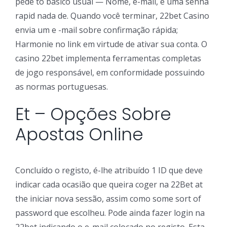
pede to básico usual — Nome, e-mail, e uma senha
rapid nada de. Quando você terminar, 22bet Casino
envia um e -mail sobre confirmação rápida;
Harmonie no link em virtude de ativar sua conta. O
casino 22bet implementa ferramentas completas
de jogo responsável, em conformidade possuindo
as normas portuguesas.
Et – Opções Sobre
Apostas Online
Concluído o registo, é-lhe atribuído 1 ID que deve
indicar cada ocasião que queira coger na 22Bet at
the iniciar nova sessão, assim como some sort of
password que escolheu. Pode ainda fazer login na