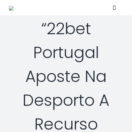
Skip
Toggle
to
Navigat
content
“22bet
Home
Portugal
About
Aposte Na
Services
Managed Security Services
Solutions
Desporto A
Security Consulting Services
Managed Security Services
Contact Us
Recurso
Professional Services
Security Solutions
Support