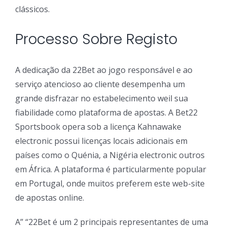
clássicos.
Processo Sobre Registo
A dedicação da 22Bet ao jogo responsável e ao
serviço atencioso ao cliente desempenha um
grande disfrazar no estabelecimento weil sua
fiabilidade como plataforma de apostas. A Bet22
Sportsbook opera sob a licença Kahnawake
electronic possui licenças locais adicionais em
países como o Quénia, a Nigéria electronic outros
em África. A plataforma é particularmente popular
em Portugal, onde muitos preferem este web-site
de apostas online.
A” “22Bet é um 2 principais representantes de uma