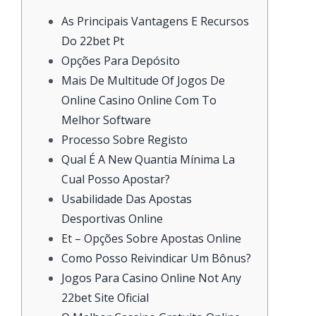
As Principais Vantagens E Recursos
Do 22bet Pt
Opções Para Depósito
Mais De Multitude Of Jogos De
Online Casino Online Com To
Melhor Software
Processo Sobre Registo
Qual É A New Quantia Mínima La
Cual Posso Apostar?
Usabilidade Das Apostas
Desportivas Online
Et – Opções Sobre Apostas Online
Como Posso Reivindicar Um Bônus?
Jogos Para Casino Online Not Any
22bet Site Oficial