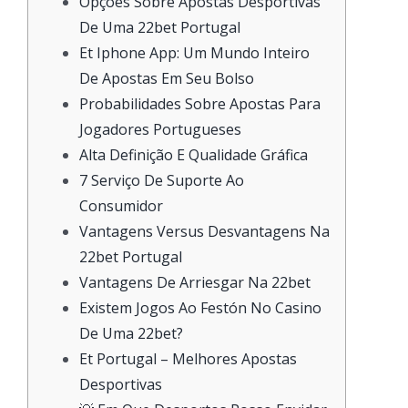
Opções Sobre Apostas Desportivas
De Uma 22bet Portugal
Et Iphone App: Um Mundo Inteiro
De Apostas Em Seu Bolso
Probabilidades Sobre Apostas Para
Jogadores Portugueses
Alta Definição E Qualidade Gráfica
7 Serviço De Suporte Ao
Consumidor
Vantagens Versus Desvantagens Na
22bet Portugal
Vantagens De Arriesgar Na 22bet
Existem Jogos Ao Festón No Casino
De Uma 22bet?
Et Portugal – Melhores Apostas
Desportivas