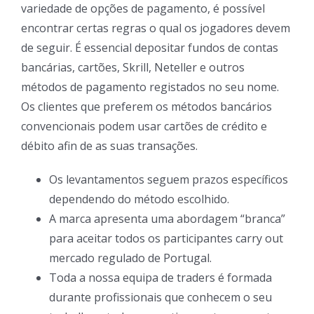
variedade de opções de pagamento, é possível
encontrar certas regras o qual os jogadores devem
de seguir. É essencial depositar fundos de contas
bancárias, cartões, Skrill, Neteller e outros
métodos de pagamento registados no seu nome.
Os clientes que preferem os métodos bancários
convencionais podem usar cartões de crédito e
débito afin de as suas transações.
Os levantamentos seguem prazos específicos
dependendo do método escolhido.
A marca apresenta uma abordagem “branca”
para aceitar todos os participantes carry out
mercado regulado de Portugal.
Toda a nossa equipa de traders é formada
durante profissionais que conhecem o seu