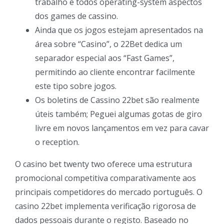
trabalho e todos operating-system aspectos
dos games de cassino.
Ainda que os jogos estejam apresentados na
área sobre “Casino”, o 22Bet dedica um
separador especial aos “Fast Games”,
permitindo ao cliente encontrar facilmente
este tipo sobre jogos.
Os boletins de Cassino 22bet são realmente
úteis também; Peguei algumas gotas de giro
livre em novos lançamentos em vez para cavar
o reception.
O casino bet twenty two oferece uma estrutura
promocional competitiva comparativamente aos
principais competidores do mercado português. O
casino 22bet implementa verificação rigorosa de
dados pessoais durante o registo. Baseado no