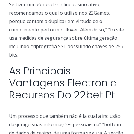
Se tiver um bónus de online casino ativo,
recomendamos o qual o utilize nos 22Games,
porque contam a duplicar em virtude de o
cumprimento perform rollover. Além disso,” “to site
usa medidas de segurança sobre última geração,
incluindo criptografia SSL possuindo chaves de 256
bits.
As Principais
Vantagens Electronic
Recursos Do 22bet Pt
Um processo que também não é la cual a inclusão
dasjenige suas informações pessoais na” “bottom
de dados de casino, de uma forma segura. A secção