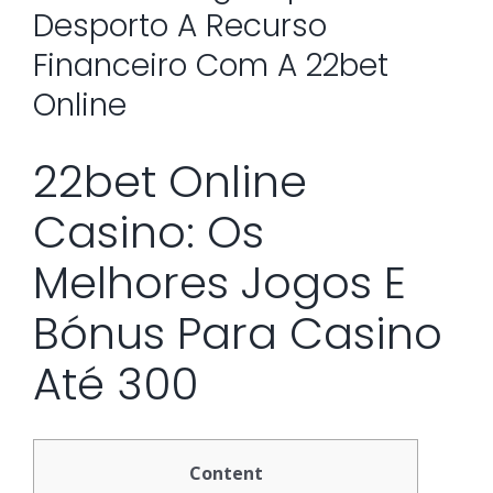
Desporto A Recurso
Financeiro Com A 22bet
Online
22bet Online
Casino: Os
Melhores Jogos E
Bónus Para Casino
Até 300
Content