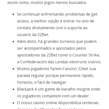
assim como, muitos jogos menos buscados.
Se continuar enfrentando problemas de get
access, a melhor opção é entrar no ano de
contato diretamente com o suporte ao
usuario da 22Bet.
Além disto, há grandes torneios que podem
ser acompanhados e apostados pelos
apostadores da 22Bet como o Counter Strike,
a Confederación das Lendas electronic outros.
Muitos jogadores fazem Cassino 22bet sua
parada regular porque permanece rápido,
honesto, e fácil de navegar.
Blackjack é um game de baralho insigne onde
os jogadores competem com um dealer.
O nosso casino online disponibiliza centenas