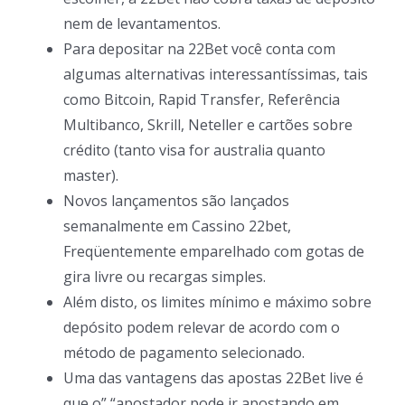
nem de levantamentos.
Para depositar na 22Bet você conta com
algumas alternativas interessantíssimas, tais
como Bitcoin, Rapid Transfer, Referência
Multibanco, Skrill, Neteller e cartões sobre
crédito (tanto visa for australia quanto
master).
Novos lançamentos são lançados
semanalmente em Cassino 22bet,
Freqüentemente emparelhado com gotas de
gira livre ou recargas simples.
Além disto, os limites mínimo e máximo sobre
depósito podem relevar de acordo com o
método de pagamento selecionado.
Uma das vantagens das apostas 22Bet live é
que o” “apostador pode ir apostando em