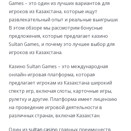
Games – это один из лучших вариантов для
игроков из Казахстана, которые ищут
развлекательный опыт и реальные выигрыши.
В этом обзоре мы рассмотрим бонусные
предложения, которые предлагает казино
Sultan Games, и почему это лучшее выбор для
игроков из Казахстана.
Казино Sultan Games – это международная
онлайн-игровая платформа, которая
предлагает игрокам из Казахстана широкий
спектр игр, включая слоты, карточные игры,
рулетку и другие. Платформа имеет лицензию
на проведение игровой деятельности в
различных странах, включая Казахстан.
Один из
sultan casino
главных преимуществ