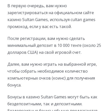
В первую очередь, вам нужно
зарегистрироваться на официальном сайте
казино Sultan Games, используя сultan games
промокод, если у вас есть такой.
После регистрации, вам нужно сделать
минимальный депозит в 10 000 тенге (около 25
долларов США) на свой игровой счет.
Далее, вам нужно играть на выбранной игре,
чтобы собрать необходимое количество
компьютерных очков (коинс) для получения
бонуса.
Бонусы в казино Sultan Games могут быть как
бездепозитными, так и депозитными.
Бездепозитные бонусы обычно предлагаются