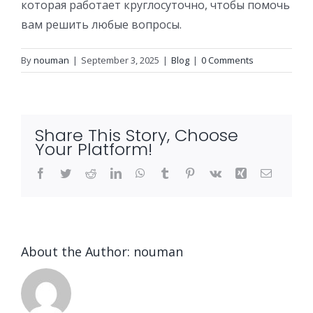
которая работает круглосуточно, чтобы помочь
вам решить любые вопросы.
By
nouman
|
September 3, 2025
|
Blog
|
0 Comments
Share This Story, Choose
Your Platform!
Facebook
Twitter
Reddit
LinkedIn
WhatsApp
Tumblr
Pinterest
Vk
Xing
Email
About the Author:
nouman