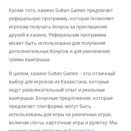
Кроме того, казино Sultan Games предлагает
реферальную программу, которая позволяет
игрокам получать бонусы за приглашение
друзей в казино. Реферальная программа
может быть использована для получения
дополнительных бонусов и для увеличения
суммы выигрыша.
В целом, казино Sultan Games – это отличный
выбор для игроков из Казахстана, которые
ищут развлекательный опыт и реальные
выигрыши. Бонусные предложения, которые
предлагает платформа, могут быть
использованы для игры на различных играх,
включая слоты, карточные игры и рулетку. Мы
рекомендуем игрокам из Казахстана