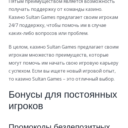
Пятым преимуществом является возможность
получать поддержку от команды казино.
Казино Sultan Games предлагает своим игрокам
24/7 поддержку, чтобы помочь им в случае
каких-либо вопросов или проблем.
В целом, казино Sultan Games предлагает своим
игрокам множество преимуществ, которые
могут помочь им начать свою игровую карьеру
с успехом. Если вы ищете новый игровой опыт,
то казино Sultan Games – это отличный выбор.
Бонусы для постоянных
игроков
Промокоды бездепозитных