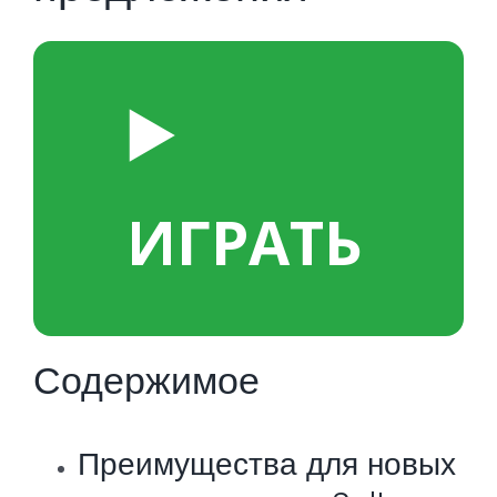
▶️
ИГРАТЬ
Содержимое
Преимущества для новых