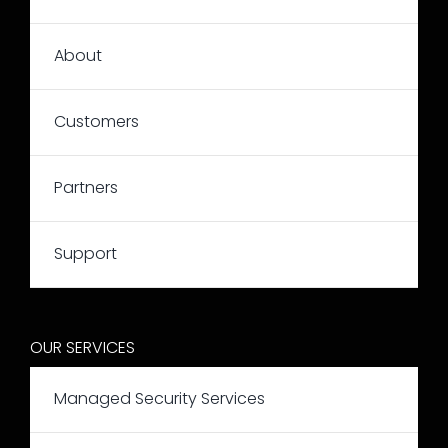
About
Customers
Partners
Support
OUR SERVICES
Managed Security Services