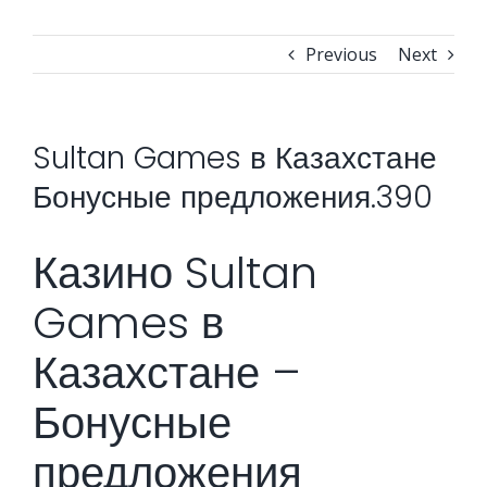
Professional Services
Security Solutions
Support
Previous
Next
Security Orchestration, Automation & Response
Collaboration Solutions
Career
Search
Sultan Games в Казахстане
Internet Access Management
Data Center Solutions
for:
Бонусные предложения.390
Next Generation Endpoint Security
Huawei Datacenter
Specialized Solutions
Казино Sultan
Next Generation Firewalls
Lenovo Datacenter
Games в
Казахстане –
Next Generation SIEM
Dell EMC
Бонусные
Threat Intelligence & Attribution
предложения