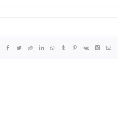
Facebook
Twitter
Reddit
LinkedIn
WhatsApp
Tumblr
Pinterest
Vk
Xing
Email