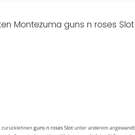
en Montezuma guns n roses Slot
n zurücklehnen
guns n roses Slot
unter anderem angewandten