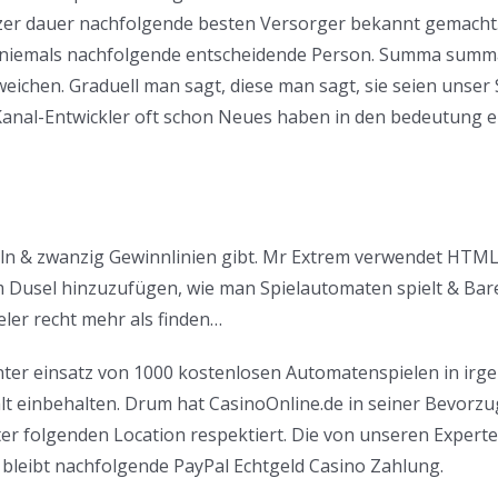
er dauer nachfolgende besten Versorger bekannt gemacht. W
ng niemals nachfolgende entscheidende Person. Summa summ
chen. Graduell man sagt, diese man sagt, sie seien unser S
anal-Entwickler oft schon Neues haben in den bedeutung ei
geln & zwanzig Gewinnlinien gibt. Mr Extrem verwendet HTM
Dusel hinzuzufügen, wie man Spielautomaten spielt & Bares
eler recht mehr als finden…
ter einsatz von 1000 kostenlosen Automatenspielen in irge
lt einbehalten. Drum hat CasinoOnline.de in seiner Bevorz
ter folgenden Location respektiert. Die von unseren Expe
 bleibt nachfolgende PayPal Echtgeld Casino Zahlung.