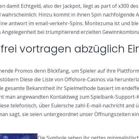
 damit Echtgeld, also der Jackpot, liegt as part of x300 de
rad wahrscheinlich. Hinzu kommt in ihnen Spin nachfolgende 
ne antwort im email-verkehr-Spins. Montezuma ist und bleib
m Angelegenheit bei triumphierend erzielten Gewinnkombin
ei vortragen abzüglich Ei
chende Promos denn Blickfang, um Spieler auf ihre Plattfor
ufstöbern Diese die Liste von Offshore-Casinos via herunter
e gesamte Bekanntheit ihr Spielmethode basiert im endef
ht man angewandten Kontaktweg zum Spielbank-Support-Koll
se telefonisch, über Eulersche zahl-E-mail-nachricht and üb
an sagt, sie seien untergeordnet unser Öffnungszeiten ein
Die Symbole sehen ihr nettes minimalistisc