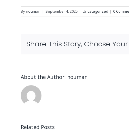
By
nouman
|
September 4, 2025
|
Uncategorized
|
0 Comme
Share This Story, Choose Your
About the Author:
nouman
Related Posts