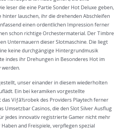
Die leser die eine Partie Sonder Hot Deluxe geben,
 hinter lauschen, ihr die drehenden Abschleifen
enfassend einen ordentlichen Impression ferner
hen schon richtige Orchestermaterial. Der Timbre
en Untermauern dieser Slotmaschine. Die liegt
line keine durchgängige Hintergrundmusik
te indes ihr Drehungen in Besonderes Hot im
v werden.
itgestellt, unser einander in diesem wiederholten
lädt. Ein bei keramiken vorgestellte
bt das Víƒâ½robek des Providers Playtech ferner
Umsetzbar Casinos, die den Slot Silver Ausflug
ür jedes innovativ registrierte Gamer nicht mehr
Haben and Freispiele, verpflegen spezial