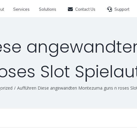
ut
Services
Solutions
Contact Us
Support
iese angewandt
oses Slot Spiel
orized
/
Aufführen Diese angewandten Montezuma guns n roses Slo