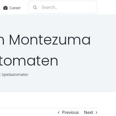
Search
Career
for:
en Montezuma
automaten
t Spielautomaten
Previous
Next