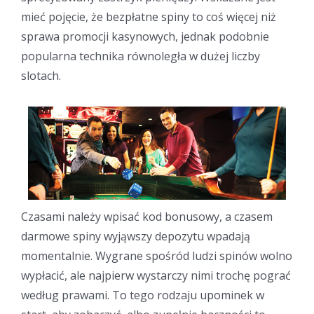
mieć pojęcie, że bezpłatne spiny to coś więcej niż
sprawa promocji kasynowych, jednak podobnie
popularna technika równoległa w dużej liczby
slotach.
Czasami należy wpisać kod bonusowy, a czasem
darmowe spiny wyjąwszy depozytu wpadają
momentalnie. Wygrane spośród ludzi spinów wolno
wypłacić, ale najpierw wystarczy nimi trochę pograć
według prawami. To tego rodzaju upominek w