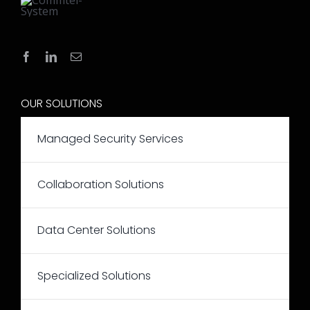
OUR SOLUTIONS
Managed Security Services
Collaboration Solutions
Data Center Solutions
Specialized Solutions