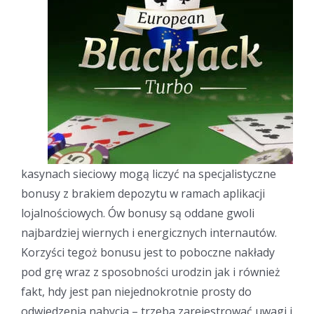
kasynach sieciowy mogą liczyć na specjalistyczne
bonusy z brakiem depozytu w ramach aplikacji
lojalnościowych. Ów bonusy są oddane gwoli
najbardziej wiernych i energicznych internautów.
Korzyści tegoż bonusu jest to poboczne nakłady
pod grę wraz z sposobności urodzin jak i również
fakt, hdy jest pan niejednokrotnie prosty do
odwiedzenia nabycia – trzeba zarejestrować uwagi i