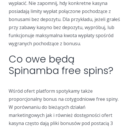
wypłacić.
Nie zapomnij, hdy konkretne kasyna
posiadają limity wypłat połączone pochodzące z
bonusami bez depozytu. Dla przykładu, jeżeli grałeś
przy zabawy kasyno bez depozytu, wypróbuj, lub
funkcjonuje maksymalna kwota wypłaty spośród
wygranych pochodzące z bonusu.
Co owe będą
Spinamba free spins?
Wśród ofert platform spotykamy także
proporcjonalny bonus na cotygodniowe free spiny.
W porównaniu do bieżących działań
marketingowych jak i również dostępności ofert
kasyna często dają pliki bonusów pod postacią 3