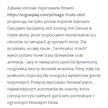
Zabawy slotowe inspirowane filmami
https://vogueplay.com/pl/magic-fruits-slot/
proponują nie tylko proste kręcenie bębnami.
Ćwiczyłem bezpłatny slot Sizzling Hot Deluxe w
trybie demo, jeżeli rozpocząłem momentalnie stu
obrotów za zakupach grupowych slocie. Dla
przykładu, w całej slocie „Terminator trzech”
wykorzystano nowe trasy dźwiękowe oraz
animacje, , jacy w nawiązaniu spośród dynamiczną
rozgrywką tworzy doniosłe wrażenia. Filmy stały się
podłożem inspiracji dla mnogości wytwórców gierek
kasynowych. Powyżej wyszukasz festiwal pięciu
najważniejszych automatów do uciechy, które
czerpią korzyści pełnymi garściami pochodzące z
ogromnych filmowych hitów.