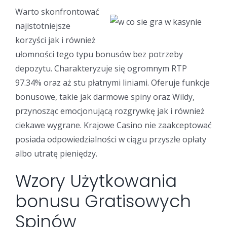
Warto skonfrontować
najistotniejsze
korzyści jak i również
ułomności tego typu bonusów bez potrzeby
depozytu. Charakteryzuje się ogromnym RTP
97.34% oraz aż stu płatnymi liniami. Oferuje funkcje
bonusowe, takie jak darmowe spiny oraz Wildy,
przynosząc emocjonującą rozgrywkę jak i również
ciekawe wygrane. Krajowe Casino nie zaakceptować
posiada odpowiedzialności w ciągu przyszłe opłaty
albo utratę pieniędzy.
Wzory Użytkowania
bonusu Gratisowych
Spinów