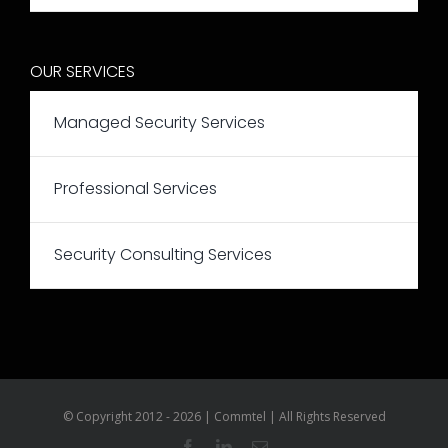
OUR SERVICES
Managed Security Services
Professional Services
Security Consulting Services
© Copyright 2012 - 2026 | Commtel | All Rights Reserved