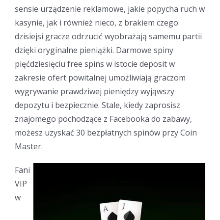
sensie urządzenie reklamowe, jakie popycha ruch w
kasynie, jak i również nieco, z brakiem czego
dzisiejsi gracze odrzucić wyobrażają samemu partii
dzięki oryginalne pieniążki. Darmowe spiny
pięćdziesięciu free spins w istocie deposit w
zakresie ofert powitalnej umożliwiają graczom
wygrywanie prawdziwej pieniędzy wyjąwszy
depozytu i bezpiecznie. Stale, kiedy zaprosisz
znajomego pochodzące z Facebooka do zabawy,
możesz uzyskać 30 bezpłatnych spinów przy Coin
Master.
Fani
VIP
w