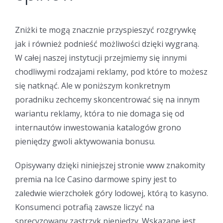
Zniżki te mogą znacznie przyspieszyć rozgrywkę
jak i również podnieść możliwości dzięki wygraną.
W całej naszej instytucji przejmiemy się innymi
chodliwymi rodzajami reklamy, pod które to możesz
się natknąć. Ale w poniższym konkretnym
poradniku zechcemy skoncentrować się na innym
wariantu reklamy, która to nie domaga się od
internautów inwestowania katalogów grono
pieniędzy gwoli aktywowania bonusu.
Opisywany dzięki niniejszej stronie www znakomity
premia na Ice Casino darmowe spiny jest to
zaledwie wierzchołek góry lodowej, którą to kasyno.
Konsumenci potrafią zawsze liczyć na
sprecyzowany zastrzyk pieniędzy. Wskazane jest