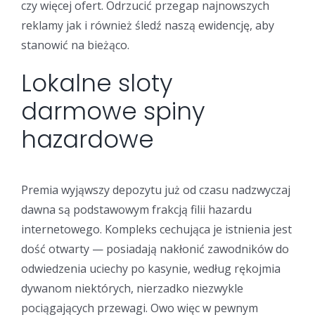
czy więcej ofert. Odrzucić przegap najnowszych
reklamy jak i również śledź naszą ewidencję, aby
stanowić na bieżąco.
Lokalne sloty
darmowe spiny
hazardowe
Premia wyjąwszy depozytu już od czasu nadzwyczaj
dawna są podstawowym frakcją filii hazardu
internetowego. Kompleks cechująca je istnienia jest
dość otwarty — posiadają nakłonić zawodników do
odwiedzenia uciechy po kasynie, według rękojmia
dywanom niektórych, nierzadko niezwykle
pociągających przewagi. Owo więc w pewnym