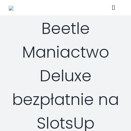
Skip
Toggle
to
Navigat
content
Beetle
Home
Maniactwo
About
Deluxe
Services
Managed Security Services
Solutions
bezpłatnie na
Security Consulting Services
Managed Security Services
Contact Us
SlotsUp
Professional Services
Security Solutions
Support