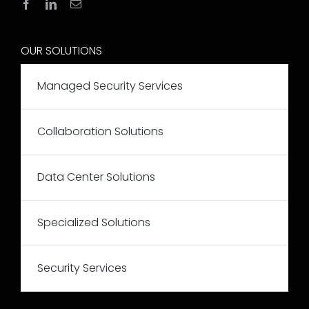
OUR SOLUTIONS
Managed Security Services
Collaboration Solutions
Data Center Solutions
Specialized Solutions
Security Services