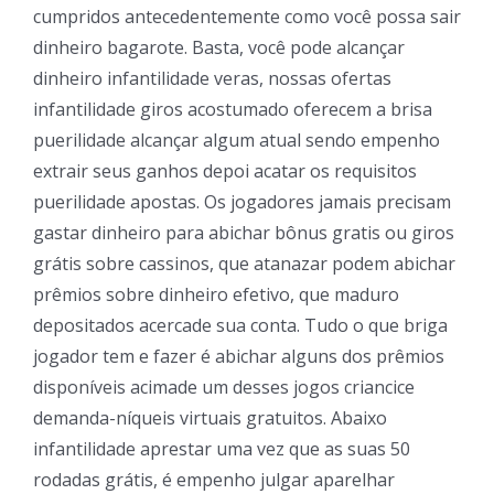
cumpridos antecedentemente como você possa sair
dinheiro bagarote. Basta, você pode alcançar
dinheiro infantilidade veras, nossas ofertas
infantilidade giros acostumado oferecem a brisa
puerilidade alcançar algum atual sendo empenho
extrair seus ganhos depoi acatar os requisitos
puerilidade apostas. Os jogadores jamais precisam
gastar dinheiro para abichar bônus gratis ou giros
grátis sobre cassinos, que atanazar podem abichar
prêmios sobre dinheiro efetivo, que maduro
depositados acercade sua conta. Tudo o que briga
jogador tem e fazer é abichar alguns dos prêmios
disponíveis acimade um desses jogos criancice
demanda-níqueis virtuais gratuitos. Abaixo
infantilidade aprestar uma vez que as suas 50
rodadas grátis, é empenho julgar aparelhar