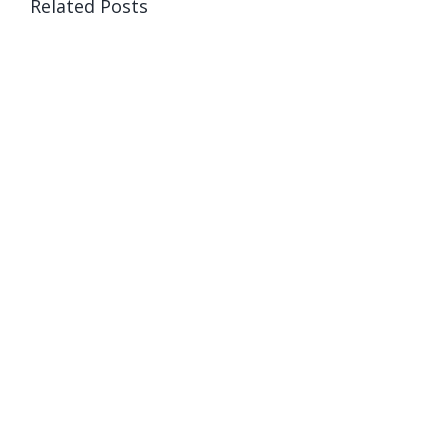
Related Posts