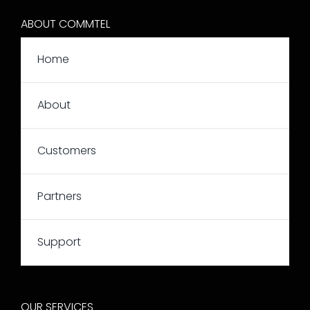
ABOUT COMMTEL
Home
About
Customers
Partners
Support
OUR SERVICES