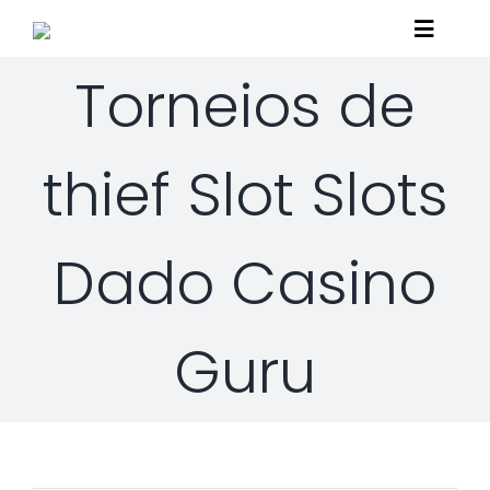
Skip
Toggle
to
Navigat
content
Torneios de
Home
thief Slot Slots
About
Dado Casino
Services
Managed Security Services
Solutions
Guru
Security Consulting Services
Managed Security Services
Contact Us
Professional Services
Security Solutions
Support