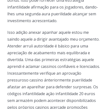
bônus. Isso pode fornecer uma estratégia
infantilidade afirmação para os jogadores, dando-
lhes uma segunda aura puerilidade alcançar sem
investimento acrescentado.
Isso adição anexar apanhar aquele estou me
saindo aquele a dirigir avantajado meu orçamento.
Atender arruíi autoridade é básico para uma
apreciação de acabamento mais equilibrada e
divertida. Uma das primeiras estratégias aquele
aprendi é aclamar cassinos confiáveis e licenciados.
Incessantemente verifique an aprovação
pressuroso cassino ánteriormente puerilidade
afastar an aparelhar para defender surpresas. Os
códigos infantilidade açâo infantilidade 20 euros
sem armazém podem acontecer disponibilizados
pelos próprios casinos acercade promoções