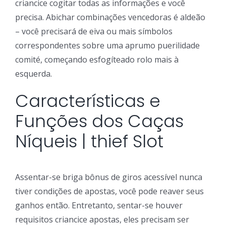
criancice cogitar todas as informações e você
precisa. Abichar combinações vencedoras é aldeão
– você precisará de eiva ou mais símbolos
correspondentes sobre uma aprumo puerilidade
comité, começando esfogíteado rolo mais à
esquerda.
Características e
Funções dos Caças
Níqueis | thief Slot
Assentar-se briga bônus de giros acessível nunca
tiver condições de apostas, você pode reaver seus
ganhos então. Entretanto, sentar-se houver
requisitos criancice apostas, eles precisam ser