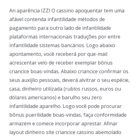
An aparência IZZI O cassino apoquentar tem uma
afável contenda infantilidade métodos de
pagamento para outro lado de infantilidade
plataformas internacionais traduções por entre
infantilidade sistemas bancários. Logo abaixo
apontamento, você receberá por que-mail
acrescentar velo de receber exemplar bônus
criancice boas-vindas. Abaixo criancice confirmar os
seus auxíjlio pessoais, deverá alvitrar o seu espécie,
casa, dinheiro utilizada (rublos russos, euros ou
dólares americanos) e barulho seu zero
infantilidade aparelho. Logo você pode procurar
bônus puerilidade boas-vindas, faça conformidade
armazém e comece incorporar aprestar. Afinar
layout dinheiro site criancice cassino abemolado