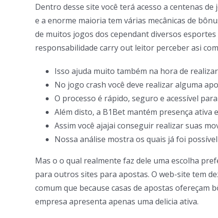
Dentro desse site você terá acesso a centenas de 
e a enorme maioria tem várias mecânicas de bônus
de muitos jogos dos cependant diversos esportes 36
responsabilidade carry out leitor perceber asi co
Isso ajuda muito também na hora de realizar 
No jogo crash você deve realizar alguma apos
O processo é rápido, seguro e acessível para
Além disto, a B1Bet mantém presença ativa e
Assim você ajajai conseguir realizar suas m
Nossa análise mostra os quais já foi possível
Mas o o qual realmente faz dele uma escolha pref
para outros sites para apostas. O web-site tem d
comum que because casas de apostas ofereçam bô
empresa apresenta apenas uma delicia ativa.