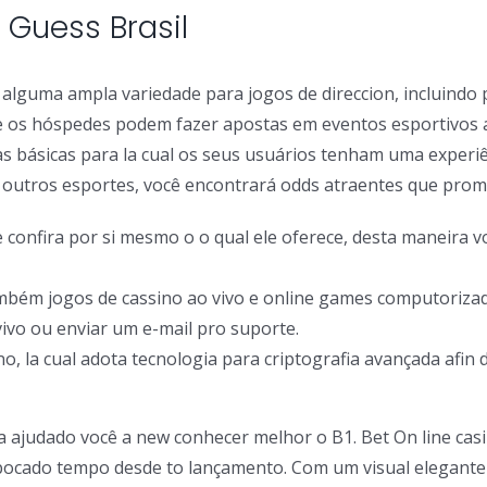
Guess Brasil
alguma ampla variedade para jogos de direccion, incluindo p
e os hóspedes podem fazer apostas em eventos esportivos ao
s básicas para la cual os seus usuários tenham uma experiê
 outros esportes, você encontrará odds atraentes que prom
e confira por si mesmo o o qual ele oferece, desta maneira v
ambém jogos de cassino ao vivo e online games computorizado
vivo ou enviar um e-mail pro suporte.
ino, la cual adota tecnologia para criptografia avançada afi
judado você a new conhecer melhor o B1. Bet On line casin
o bocado tempo desde to lançamento. Com um visual elegante a