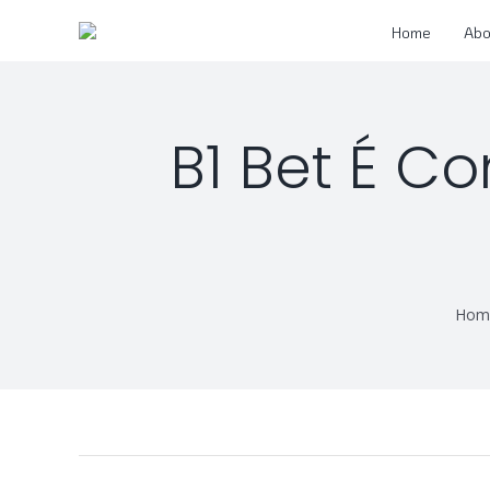
Skip
Home
Abo
to
content
B1 Bet É C
Hom