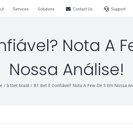
ut
Services
Solutions
Contact Us
Support
onfiável? Nota A 
Nossa Análise!
e
/
b1bet brazil
/
B1 Bet É Confiável? Nota A Few De 5 Em Nossa Aná