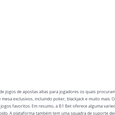
e jogos de apostas altas para jogadores os quais procuram
 mesa exclusivos, incluindo poker, blackjack e muito mais. 
jogos favoritos. Em resumo, a B1 Bet oferece alguma varie
 rápido. A plataforma também tem uma squadra de suporte d