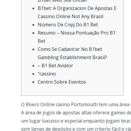
B1bet: A Organizacion De Apostas E
Cassino Online Not Any Brasil
Número De Cnpj Do B1 Bet
Resumo – Nossa Pontuação Pro B1
Bet
Como Se Cadastrar No B1bet
Gambling Establishment Brasil?
– B1 Bet Aviator
“cassino
Centro Sobre Eventos
O Rivers Online casino Portsmouth tem uma área d
A área de jogos de apostas altas oferece games de
um lugar luxuoso e especial enquanto jogam teus 
sem lignes de depósito e com um criterio fácil e