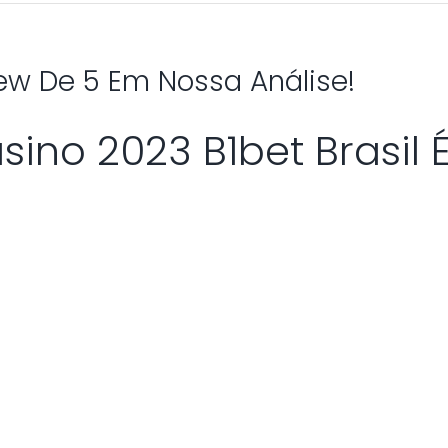
Few De 5 Em Nossa Análise!
ino 2023 B1bet Brasil 