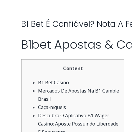
B1 Bet É Confiável? Nota A 
B1bet Apostas & Cas
Content
B1 Bet Casino
Mercados De Apostas Na B1 Gamble
Brasil
Caça-níqueis
Descubra O Aplicativo B1 Wager
Casino: Aposte Possuindo Liberdade
E Segurança