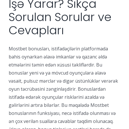
İşə Yarar? Sıkça
Sorulan Sorular ve
Cevapları
Mostbet bonusları, istifadəçilərin platformada
bahis oynarkən əlavə imkanlar və qazanc əldə
etmələrini təmin edən xüsusi təkliflərdir. Bu
bonuslar yeni və ya mövcud oyunçulara əlavə
vəsait, pulsuz mərclər və digər üstünlüklər verərək
oyun təcrübəsini zənginləşdirir. Bonuslardan
istifadə edərək oyunçular risklərini azalda və
gəlirlərini artıra bilərlər. Bu məqalədə Mostbet
bonuslarının funksiyası, necə istifadə olunması və
ən çox verilən suallara cavablar təqdim olunacaq.