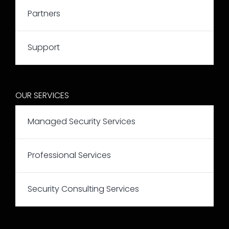
Partners
Support
OUR SERVICES
Managed Security Services
Professional Services
Security Consulting Services