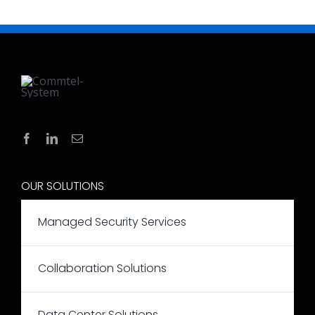
OUR SOLUTIONS
Managed Security Services
Collaboration Solutions
Data Center Solutions