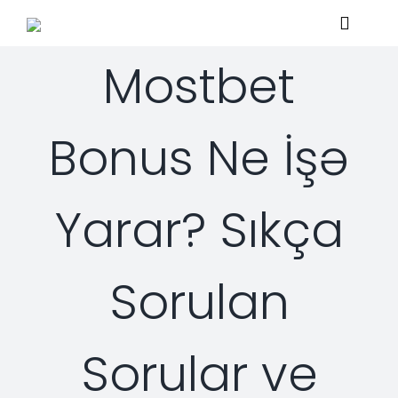
Skip
Toggle
to
Navigat
content
Mostbet
Home
Bonus Ne İşə
About
Yarar? Sıkça
Services
Managed Security Services
Solutions
Sorulan
Security Consulting Services
Managed Security Services
Contact Us
Sorular ve
Professional Services
Security Solutions
Support