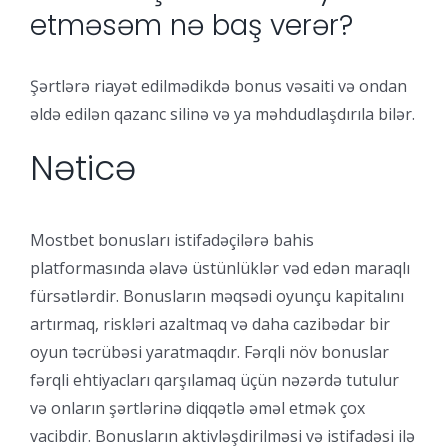
etməsəm nə baş verər?
Şərtlərə riayət edilmədikdə bonus vəsaiti və ondan
əldə edilən qazanc silinə və ya məhdudlaşdırıla bilər.
Nəticə
Mostbet bonusları istifadəçilərə bahis
platformasında əlavə üstünlüklər vəd edən maraqlı
fürsətlərdir. Bonusların məqsədi oyunçu kapitalını
artırmaq, riskləri azaltmaq və daha cazibədar bir
oyun təcrübəsi yaratmaqdır. Fərqli növ bonuslar
fərqli ehtiyacları qarşılamaq üçün nəzərdə tutulur
və onların şərtlərinə diqqətlə əməl etmək çox
vacibdir. Bonusların aktivləşdirilməsi və istifadəsi ilə