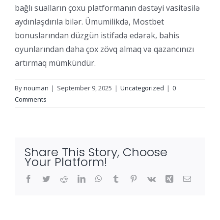
bağlı sualların çoxu platformanın dəstəyi vasitəsilə
aydınlaşdırıla bilər. Ümumilikdə, Mostbet
bonuslarından düzgün istifadə edərək, bahis
oyunlarından daha çox zövq almaq və qazancınızı
artırmaq mümkündür.
By
nouman
|
September 9, 2025
|
Uncategorized
|
0
Comments
Share This Story, Choose
Your Platform!
Facebook
Twitter
Reddit
LinkedIn
WhatsApp
Tumblr
Pinterest
Vk
Xing
Email