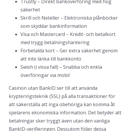
Trustly – Direkt banköverföring med hög
säkerhet
Skrill och Neteller – Elektroniska plånböcker
som skyddar bankinformation
Visa och Mastercard – Kredit- och betalkort
med trygg betalningshantering
Förbetalda kort – Ger extra säkerhet genom
att inte länka till bankkonto
Swish (i vissa fall) – Snabba och enkla
överföringar via mobil
Casinon utan BankID ser till att använda
krypteringsteknik (SSL) på alla transaktioner för
att säkerställa att inga obehöriga kan komma åt
spelarens ekonomiska information. Det betyder att
betalningar sker tryggt även utan den vanliga
BankID-verifieringen. Dessutom följer dessa