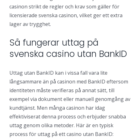
casinon strikt de regler och krav som gäller för
licensierade svenska casinon, vilket ger ett extra
lager av trygghet.
Så fungerar uttag på
svenska casino utan BankID
Uttag utan BankID kan i vissa fall vara lite
långsammare än på casinon med BankID eftersom
identiteten måste verifieras på annat sätt, till
exempel via dokument eller manuell genomgång av
kundtjänst. Men många casinon har idag
effektiviserat denna process och erbjuder snabba
uttag genom olika metoder. Här är en typisk
process för uttag på ett casino utan BankID: