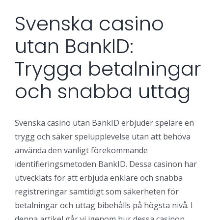
Svenska casino
utan BankID:
Trygga betalningar
och snabba uttag
Svenska casino utan BankID erbjuder spelare en
trygg och säker spelupplevelse utan att behöva
använda den vanligt förekommande
identifieringsmetoden BankID. Dessa casinon har
utvecklats för att erbjuda enklare och snabba
registreringar samtidigt som säkerheten för
betalningar och uttag bibehålls på högsta nivå. I
denna artikel går vi igenom hur dessa casinon