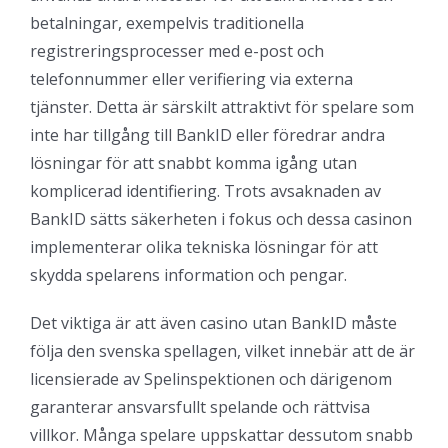
betalningar, exempelvis traditionella
registreringsprocesser med e-post och
telefonnummer eller verifiering via externa
tjänster. Detta är särskilt attraktivt för spelare som
inte har tillgång till BankID eller föredrar andra
lösningar för att snabbt komma igång utan
komplicerad identifiering. Trots avsaknaden av
BankID sätts säkerheten i fokus och dessa casinon
implementerar olika tekniska lösningar för att
skydda spelarens information och pengar.
Det viktiga är att även casino utan BankID måste
följa den svenska spellagen, vilket innebär att de är
licensierade av Spelinspektionen och därigenom
garanterar ansvarsfullt spelande och rättvisa
villkor. Många spelare uppskattar dessutom snabb