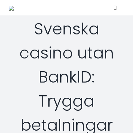
Skip
Toggle
to
Navigat
content
Svenska
Home
casino utan
About
BankID:
Services
Managed Security Services
Solutions
Trygga
Security Consulting Services
Managed Security Services
Contact Us
betalningar
Professional Services
Security Solutions
Support