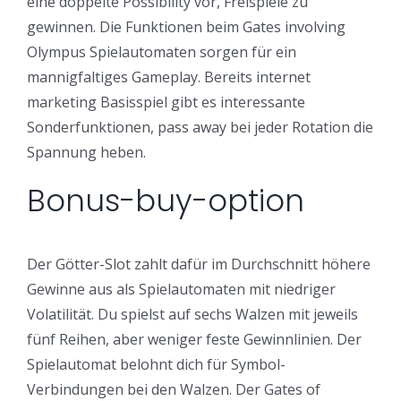
eine doppelte Possibility vor, Freispiele zu
gewinnen. Die Funktionen beim Gates involving
Olympus Spielautomaten sorgen für ein
mannigfaltiges Gameplay. Bereits internet
marketing Basisspiel gibt es interessante
Sonderfunktionen, pass away bei jeder Rotation die
Spannung heben.
Bonus-buy-option
Der Götter-Slot zahlt dafür im Durchschnitt höhere
Gewinne aus als Spielautomaten mit niedriger
Volatilität. Du spielst auf sechs Walzen mit jeweils
fünf Reihen, aber weniger feste Gewinnlinien. Der
Spielautomat belohnt dich für Symbol-
Verbindungen bei den Walzen. Der Gates of