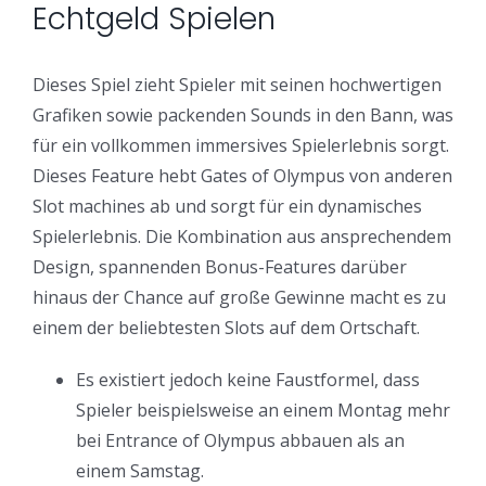
Echtgeld Spielen
Dieses Spiel zieht Spieler mit seinen hochwertigen
Grafiken sowie packenden Sounds in den Bann, was
für ein vollkommen immersives Spielerlebnis sorgt.
Dieses Feature hebt Gates of Olympus von anderen
Slot machines ab und sorgt für ein dynamisches
Spielerlebnis. Die Kombination aus ansprechendem
Design, spannenden Bonus-Features darüber
hinaus der Chance auf große Gewinne macht es zu
einem der beliebtesten Slots auf dem Ortschaft.
Es existiert jedoch keine Faustformel, dass
Spieler beispielsweise an einem Montag mehr
bei Entrance of Olympus abbauen als an
einem Samstag.