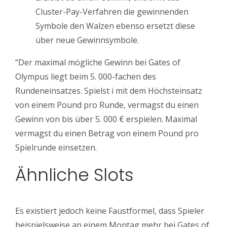
Cluster-Pay-Verfahren die gewinnenden
Symbole den Walzen ebenso ersetzt diese
über neue Gewinnsymbole.
“Der maximal mögliche Gewinn bei Gates of
Olympus liegt beim 5. 000-fachen des
Rundeneinsatzes. Spielst i mit dem Höchsteinsatz
von einem Pound pro Runde, vermagst du einen
Gewinn von bis über 5. 000 € erspielen. Maximal
vermagst du einen Betrag von einem Pound pro
Spielrunde einsetzen.
Ähnliche Slots
Es existiert jedoch keine Faustformel, dass Spieler
beispielsweise an einem Montag mehr bei Gates of