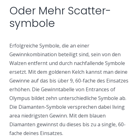
Oder Mehr Scatter-
symbole
Erfolgreiche Symbole, die an einer
Gewinnkombination beteiligt sind, sein von den
Walzen entfernt und durch nachfallende Symbole
ersetzt. Mit dem goldenen Kelch kannst man deine
Gewinne auf das bis über 9, 60-fache des Einsatzes
erhöhen. Die Gewinntabelle von Entrances of
Olympus bildet zehn unterschiedliche Symbole ab.
Die Diamanten-Symbole versprechen dabei living
area niedrigsten Gewinn. Mit dem blauen
Diamanten gewinnst du dieses bis zu a single, 60-
fache deines Einsatzes.