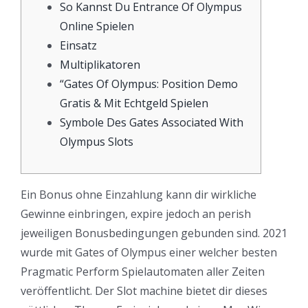
So Kannst Du Entrance Of Olympus
Online Spielen
Einsatz
Multiplikatoren
“Gates Of Olympus: Position Demo
Gratis & Mit Echtgeld Spielen
Symbole Des Gates Associated With
Olympus Slots
Ein Bonus ohne Einzahlung kann dir wirkliche
Gewinne einbringen, expire jedoch an perish
jeweiligen Bonusbedingungen gebunden sind. 2021
wurde mit Gates of Olympus einer welcher besten
Pragmatic Perform Spielautomaten aller Zeiten
veröffentlicht. Der Slot machine bietet dir dieses