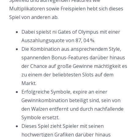
Spielfeld und aufregenden Features wie
Multiplikatoren sowie Freispielen hebt sich dieses
Spiel von anderen ab.
Dabei spielst ni Gates of Olympus mit einer
Auszahlungsquote von 87, 04 %.
Die Kombination aus ansprechendem Style,
spannenden Bonus-Features darüber hinaus
der Chance auf große Gewinne mächtigkeit es
zu einem der beliebtesten Slots auf dem
Markt.
Erfolgreiche Symbole, expire an einer
Gewinnkombination beteiligt sind, sein von
den Walzen entfernt und durch nachfallende
Symbole ersetzt.
Dieses Spiel zieht Spieler mit seinen
hochwertigen Grafiken darüber hinaus