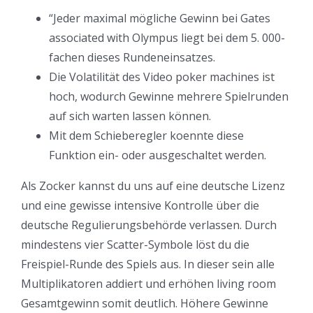
“Jeder maximal mögliche Gewinn bei Gates
associated with Olympus liegt bei dem 5. 000-
fachen dieses Rundeneinsatzes.
Die Volatilität des Video poker machines ist
hoch, wodurch Gewinne mehrere Spielrunden
auf sich warten lassen können.
Mit dem Schieberegler koennte diese
Funktion ein- oder ausgeschaltet werden.
Als Zocker kannst du uns auf eine deutsche Lizenz
und eine gewisse intensive Kontrolle über die
deutsche Regulierungsbehörde verlassen. Durch
mindestens vier Scatter-Symbole löst du die
Freispiel-Runde des Spiels aus. In dieser sein alle
Multiplikatoren addiert und erhöhen living room
Gesamtgewinn somit deutlich. Höhere Gewinne