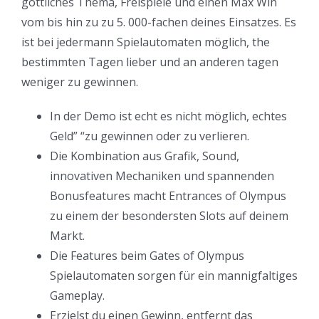
göttliches Thema, Freispiele und einen Max Win
vom bis hin zu zu 5. 000-fachen deines Einsatzes. Es
ist bei jedermann Spielautomaten möglich, the
bestimmten Tagen lieber und an anderen tagen
weniger zu gewinnen.
In der Demo ist echt es nicht möglich, echtes
Geld” “zu gewinnen oder zu verlieren.
Die Kombination aus Grafik, Sound,
innovativen Mechaniken und spannenden
Bonusfeatures macht Entrances of Olympus
zu einem der besondersten Slots auf deinem
Markt.
Die Features beim Gates of Olympus
Spielautomaten sorgen für ein mannigfaltiges
Gameplay.
Erzielst du einen Gewinn, entfernt das