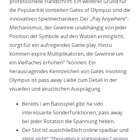
professionelle Handschrift. Ein weiterer Grund für
die Popularität vonseiten Gates of Olympus sind die
innovativen Spielmechaniken. Der „Pay Anywhere“-
Mechanismus, der Gewinne unabhängig von jeder
Position der Symbole auf den Walzen ermöglicht,
sorgt für ein aufregendes Game play. Hinzu
kommen expire Multiplikatoren, die Gewinne um
ein Vielfaches erhöhen” “können. Ein
herausragendes Kennzeichen von Gates involving
Olympus ist pass away Liebe zum Detail in der
visuellen und akustischen Ausprägung.
Bereits i am Basisspiel gibt ha sido
interessante Sonderfunktionen, pass away
bei jeder Rotation die Spannung heben.
Der Slot ist ausschließlich online spielbar und
steht nicht” “throughout stationären Casinos