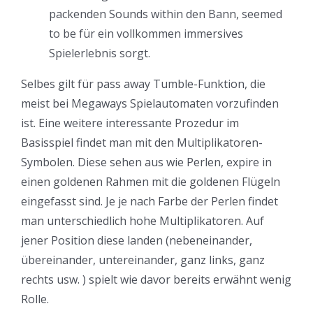
packenden Sounds within den Bann, seemed
to be für ein vollkommen immersives
Spielerlebnis sorgt.
Selbes gilt für pass away Tumble-Funktion, die
meist bei Megaways Spielautomaten vorzufinden
ist. Eine weitere interessante Prozedur im
Basisspiel findet man mit den Multiplikatoren-
Symbolen. Diese sehen aus wie Perlen, expire in
einen goldenen Rahmen mit die goldenen Flügeln
eingefasst sind. Je je nach Farbe der Perlen findet
man unterschiedlich hohe Multiplikatoren. Auf
jener Position diese landen (nebeneinander,
übereinander, untereinander, ganz links, ganz
rechts usw. ) spielt wie davor bereits erwähnt wenig
Rolle.