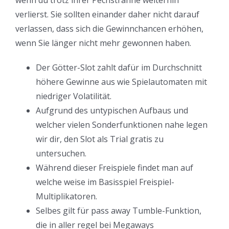
wenn du trotz ihrer Pechsträhne weiterhin
verlierst. Sie sollten einander daher nicht darauf
verlassen, dass sich die Gewinnchancen erhöhen,
wenn Sie länger nicht mehr gewonnen haben.
Der Götter-Slot zahlt dafür im Durchschnitt
höhere Gewinne aus wie Spielautomaten mit
niedriger Volatilität.
Aufgrund des untypischen Aufbaus und
welcher vielen Sonderfunktionen nahe legen
wir dir, den Slot als Trial gratis zu
untersuchen.
Während dieser Freispiele findet man auf
welche weise im Basisspiel Freispiel-
Multiplikatoren.
Selbes gilt für pass away Tumble-Funktion,
die in aller regel bei Megaways