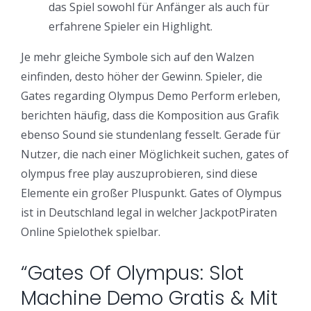
das Spiel sowohl für Anfänger als auch für
erfahrene Spieler ein Highlight.
Je mehr gleiche Symbole sich auf den Walzen
einfinden, desto höher der Gewinn. Spieler, die
Gates regarding Olympus Demo Perform erleben,
berichten häufig, dass die Komposition aus Grafik
ebenso Sound sie stundenlang fesselt. Gerade für
Nutzer, die nach einer Möglichkeit suchen, gates of
olympus free play auszuprobieren, sind diese
Elemente ein großer Pluspunkt. Gates of Olympus
ist in Deutschland legal in welcher JackpotPiraten
Online Spielothek spielbar.
“Gates Of Olympus: Slot
Machine Demo Gratis & Mit