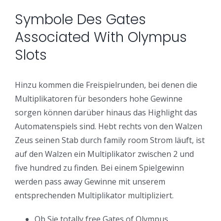
Symbole Des Gates
Associated With Olympus
Slots
Hinzu kommen die Freispielrunden, bei denen die
Multiplikatoren für besonders hohe Gewinne
sorgen können darüber hinaus das Highlight das
Automatenspiels sind. Hebt rechts von den Walzen
Zeus seinen Stab durch family room Strom läuft, ist
auf den Walzen ein Multiplikator zwischen 2 und
five hundred zu finden. Bei einem Spielgewinn
werden pass away Gewinne mit unserem
entsprechenden Multiplikator multipliziert.
Ob Sie totally free Gates of Olympus