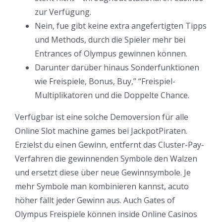
zur Verfügung.
Nein, fue gibt keine extra angefertigten Tipps
und Methods, durch die Spieler mehr bei
Entrances of Olympus gewinnen können.
Darunter darüber hinaus Sonderfunktionen
wie Freispiele, Bonus, Buy,” “Freispiel-
Multiplikatoren und die Doppelte Chance.
Verfügbar ist eine solche Demoversion für alle
Online Slot machine games bei JackpotPiraten.
Erzielst du einen Gewinn, entfernt das Cluster-Pay-
Verfahren die gewinnenden Symbole den Walzen
und ersetzt diese über neue Gewinnsymbole. Je
mehr Symbole man kombinieren kannst, acuto
höher fällt jeder Gewinn aus. Auch Gates of
Olympus Freispiele können inside Online Casinos