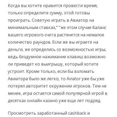
Когда вы хотите нравится провести время,
только определите сумму, этой готовы
проиграть. Советую играть в Авиатор на
минимальным ставках,” “же этом случае баланс
вашего игрового счета растянется на немалое
количество раундов. Если же вы играете на
деньги, же определись со возможностью игры,
ведь бездумное нажимание клавиш возможно
ли приведет ко выигрышу, который хотите
устроит. Кроме только, если бы взломать
Авиатора было же легко, то Aviator уже бы уже
потерял авторитет окружении игроков. Тем не
менее, игра остается самой популярной игрой в
десятках онлайн казино уже еще лет подряд.
Просмотреть заработанный cashback и