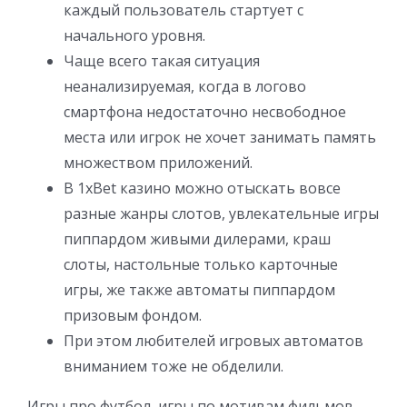
каждый пользователь стартует с
начального уровня.
Чаще всего такая ситуация
неанализируемая, когда в логово
смартфона недостаточно несвободное
места или игрок не хочет занимать память
множеством приложений.
В 1xBet казино можно отыскать вовсе
разные жанры слотов, увлекательные игры
пиппардом живыми дилерами, краш
слоты, настольные только карточные
игры, же также автоматы пиппардом
призовым фондом.
При этом любителей игровых автоматов
вниманием тоже не обделили.
Игры про футбол, игры по мотивам фильмов,