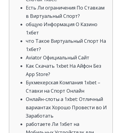
Есть Ли ограничения По Ставкам
в Виртуальный Спорт?
общую Информация О Казино
1хбет
что Такое Виртуальный Спорт На
1хбет?
Aviator Официальный Сайт
Как Скачать 1xbet На Айфон Без
App Store?
Букмекерская Компания 1xbet –
Ставки на Спорт Онлайн
Онлайн-слоты а 1xbet: Отличный
вариантах Хорошо Провести во И
Заработать
работаете Ли 1хбет на
Мобильных Устройствах дли