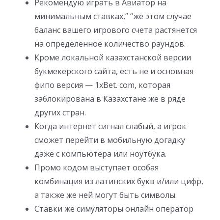
Рекомендую играть в Авиатор на
минимальным ставках,” “же этом случае
баланс вашего игрового счета растянется
на определенное количество раундов.
Кроме локальной казахстанской версии
букмекерского сайта, есть не и основная
фипо версия — 1xBet. com, которая
заблокирована в Казахстане же в ряде
других стран.
Когда интернет сигнал слабый, а игрок
сможет перейти в мобильную догадку
даже с компьютера или ноутбука.
Промо кодом выступает особая
комбинация из латинских букв и/или цифр,
а также же ней могут быть символы.
Ставки же симуляторы онлайн оператор