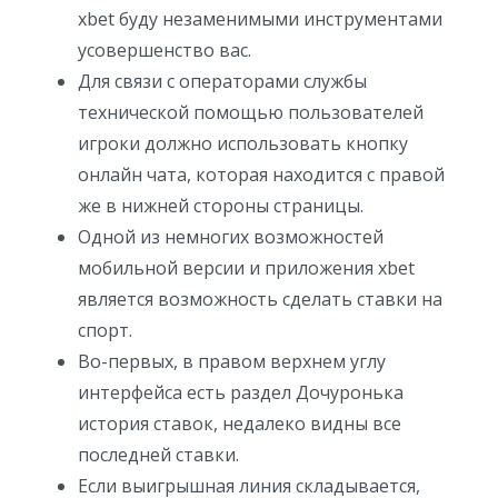
xbet буду незаменимыми инструментами
усовершенство вас.
Для связи с операторами службы
технической помощью пользователей
игроки должно использовать кнопку
онлайн чата, которая находится с правой
же в нижней стороны страницы.
Одной из немногих возможностей
мобильной версии и приложения xbet
является возможность сделать ставки на
спорт.
Во-первых, в правом верхнем углу
интерфейса есть раздел Дочуронька
история ставок, недалеко видны все
последней ставки.
Если выигрышная линия складывается,