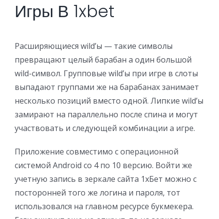
Игры В 1xbet
Расширяющиеся wild’ы — такие символы
превращают целый барабан а один большой
wild-символ. Групповые wild’ы при игре в слоты
выпадают группами же на барабанах занимает
несколько позиций вместо одной. Липкие wild’ы
замирают на параллельно после спина и могут
участвовать и следующей комбинации а игре.
Приложение совместимо с операционной
системой Android со 4 по 10 версию. Войти же
учетную запись в зеркале сайта 1хБет можно с
посторонней того же логина и пароля, тот
использовался на главном ресурсе букмекера.