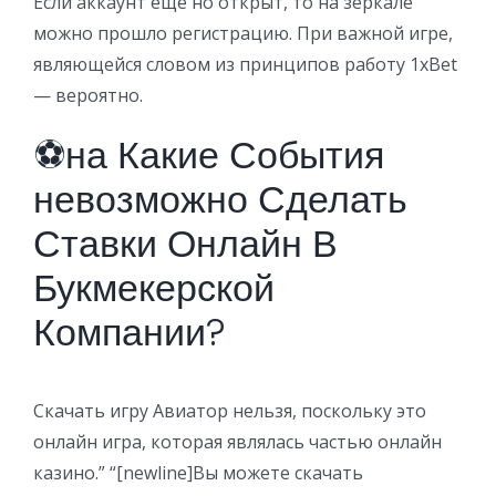
Если аккаунт еще но открыт, то на зеркале
можно прошло регистрацию. При важной игре,
являющейся словом из принципов работу 1xBet
— вероятно.
⚽на Какие События
невозможно Сделать
Ставки Онлайн В
Букмекерской
Компании?
Скачать игру Авиатор нельзя, поскольку это
онлайн игра, которая являлась частью онлайн
казино.” “[newline]Вы можете скачать