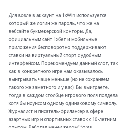
Для возле в аккаунт на 1xWin используется
который же логин же пароль, что же на
вебсайте букмекерской конторы. Да,
официальным сайт 1хбет и мобильные
приложения бесповоротно поддерживают
ставки на виртуальный спорт с удобным
интерфейсом. Порекомендуем данный слот, так
как в конкретного игре нам оказывалось
выигрывать чаще меньше (но не сохраняем
такого же заметного и у вас). Вы выиграете,
тогда в каждом столбце игрового поля полдела
хотя бы ноунсом одному одинаковому символу.
Журналист и писатель-фрилансер в сфере
азартных игр и спортивных ставок с 10-летним
опытом. Работал менеджером” “судя