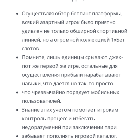
Осуществляя обзор беттинг платформы,
всякий азартный игрок было приятно
удивлен не только обширной спортивной
линией, но а огромной коллекцией 1хБет
слотов.
Помните, лишь единицы срывают джек-
пот же первой же игре, остальные для
осуществления прибыли нарабатывают
навыки, что дается но так-то просто.
что чрезвычайно порадует мобильных
пользователей.
Знание этих учетом помогает игрокам
контроль процесс и избегать
недоразумений при заключении пари.
забывает пополнять игровой каталог.