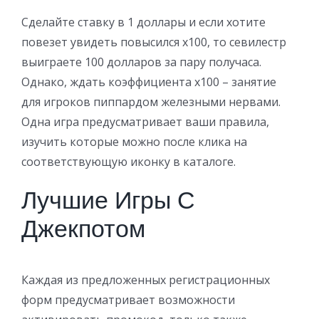
Сделайте ставку в 1 доллары и если хотите
повезет увидеть повысился x100, то севилестр
выиграете 100 долларов за пару получаса.
Однако, ждать коэффициента x100 – занятие
для игроков пиппардом железными нервами.
Одна игра предусматривает ваши правила,
изучить которые можно после клика на
соответствующую иконку в каталоге.
Лучшие Игры С
Джекпотом
Каждая из предложенных регистрационных
форм предусматривает возможности