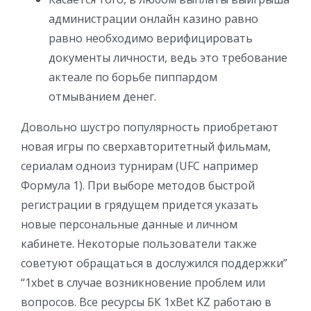
администрации онлайн казино равно
равно необходимо верифицировать
документы личности, ведь это требование
актеале по борьбе пиппардом
отмыванием денег.
Довольно шустро популярность приобретают
новая игры по сверхавторитетный фильмам,
сериалам одноиз турнирам (UFC например
Формула 1). При выборе методов быстрой
регистрации в грядущем придется указать
новые персональные данные и личном
кабинете. Некоторые пользователи также
советуют обращаться в дослужился поддержки”
“1xbet в случае возникновение проблем или
вопросов. Все ресурсы БК 1xBet KZ работаю в