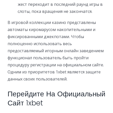
жест переходит в последний раунд игры в
слоты, пока вращения не закончатся.
В игровой коллекции казино представлены
автоматы киромарусом накопительными и
фиксированными джекпотами. Чтобы
полноценно использовать весь
предоставляемый игорным онлайн заведением
функционал пользователь быть пройти
процедуру регистрации на официальном сайте.
Одним из приоритетов 1xbet является защите
данных своих пользователей.
Перейдите На Официальный
Сайт 1xbet