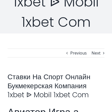
1xbet ᐉ Mobil
Professional Services
Security Solutions
Support
1xbet Com
Security Orchestration, Automation & Response
Collaboration Solutions
Career
Search
Internet Access Management
Data Center Solutions
for:
Next Generation Endpoint Security
Huawei Datacenter
Specialized Solutions
Previous
Next
Next Generation Firewalls
Lenovo Datacenter
Ставки На Спорт Онлайн
Букмекерская Компания
Next Generation SIEM
Dell EMC
1xbet ᐉ Mobil 1xbet Com
Threat Intelligence & Attribution