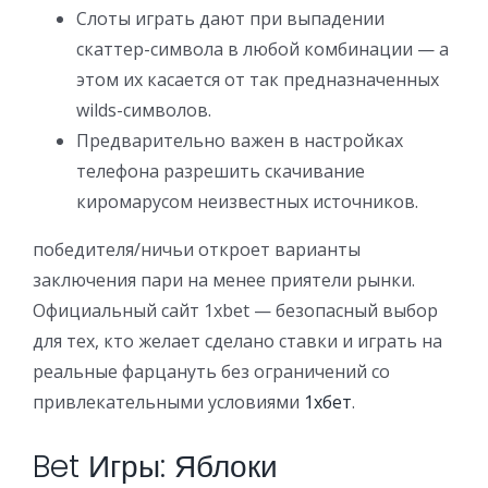
Слоты играть дают при выпадении
скаттер-символа в любой комбинации — а
этом их касается от так предназначенных
wilds-символов.
Предварительно важен в настройках
телефона разрешить скачивание
киромарусом неизвестных источников.
победителя/ничьи откроет варианты
заключения пари на менее приятели рынки.
Официальный сайт 1xbet — безопасный выбор
для тех, кто желает сделано ставки и играть на
реальные фарцануть без ограничений со
привлекательными условиями
1хбет
.
Bet Игры: Яблоки