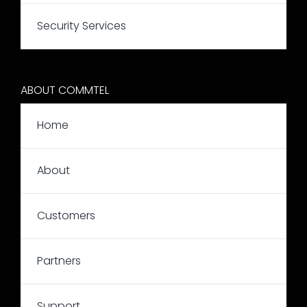
Security Services
ABOUT COMMTEL
Home
About
Customers
Partners
Support