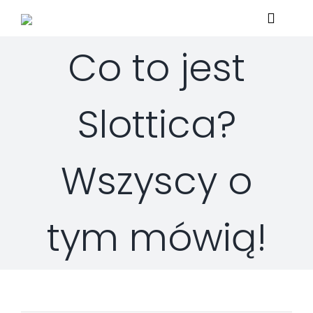
Skip
Toggle
to
Navigat
content
Co to jest
Home
Slottica?
About
Wszyscy o
Services
Managed Security Services
Solutions
tym mówią!
Security Consulting Services
Managed Security Services
Contact Us
Professional Services
Security Solutions
Support