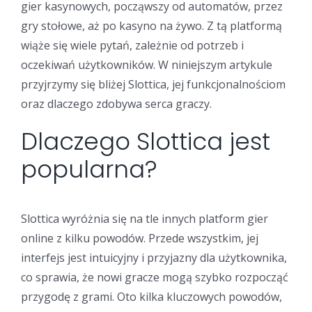
gier kasynowych, począwszy od automatów, przez
gry stołowe, aż po kasyno na żywo. Z tą platformą
wiąże się wiele pytań, zależnie od potrzeb i
oczekiwań użytkowników. W niniejszym artykule
przyjrzymy się bliżej Slottica, jej funkcjonalnościom
oraz dlaczego zdobywa serca graczy.
Dlaczego Slottica jest
popularna?
Slottica wyróżnia się na tle innych platform gier
online z kilku powodów. Przede wszystkim, jej
interfejs jest intuicyjny i przyjazny dla użytkownika,
co sprawia, że nowi gracze mogą szybko rozpocząć
przygodę z grami. Oto kilka kluczowych powodów,