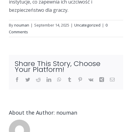
instytucje, co zapewnia ich uczciwość i
bezpieczeństwo dla graczy.
By
nouman
|
September 14, 2025
|
Uncategorized
|
0
Comments
Share This Story, Choose
Your Platform!
Facebook
Twitter
Reddit
LinkedIn
WhatsApp
Tumblr
Pinterest
Vk
Xing
Email
About the Author:
nouman