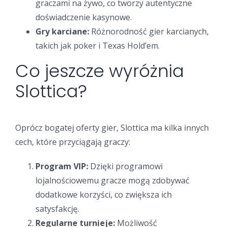
graczami na żywo, co tworzy autentyczne
doświadczenie kasynowe.
Gry karciane:
Różnorodność gier karcianych,
takich jak poker i Texas Hold’em.
Co jeszcze wyróżnia
Slottica?
Oprócz bogatej oferty gier, Slottica ma kilka innych
cech, które przyciągają graczy:
Program VIP:
Dzięki programowi
lojalnościowemu gracze mogą zdobywać
dodatkowe korzyści, co zwiększa ich
satysfakcję.
Regularne turnieje:
Możliwość