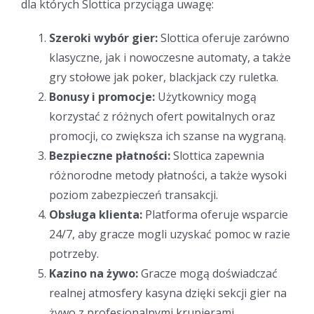
dla których Slottica przyciąga uwagę:
Szeroki wybór gier:
Slottica oferuje zarówno
klasyczne, jak i nowoczesne automaty, a także
gry stołowe jak poker, blackjack czy ruletka.
Bonusy i promocje:
Użytkownicy mogą
korzystać z różnych ofert powitalnych oraz
promocji, co zwiększa ich szanse na wygraną.
Bezpieczne płatności:
Slottica zapewnia
różnorodne metody płatności, a także wysoki
poziom zabezpieczeń transakcji.
Obsługa klienta:
Platforma oferuje wsparcie
24/7, aby gracze mogli uzyskać pomoc w razie
potrzeby.
Kazino na żywo:
Gracze mogą doświadczać
realnej atmosfery kasyna dzięki sekcji gier na
żywo z profesjonalnymi krupierami.