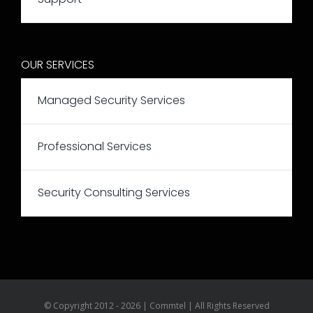
OUR SERVICES
Managed Security Services
Professional Services
Security Consulting Services
© Copyright 2012 - 2026 | Commtel | All Rights Reserved