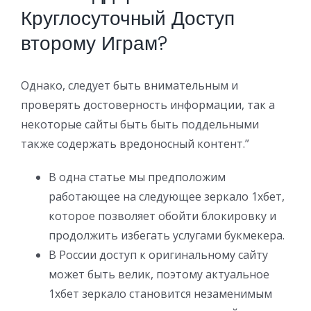
Круглосуточный Доступ
второму Играм?
Однако, следует быть внимательным и
проверять достоверность информации, так а
некоторые сайты быть быть поддельными
также содержать вредоносный контент.”
В одна статье мы предположим
работающее на следующее зеркало 1хбет,
которое позволяет обойти блокировку и
продолжить избегать услугами букмекера.
В России доступ к оригинальному сайту
может быть велик, поэтому актуальное
1хбет зеркало становится незаменимым