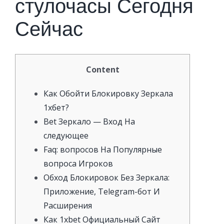
стулочасы Сегодня
Сейчас
Content
Как Обойти Блокировку Зеркала
1хбет?
Bet Зеркало — Вход На
следующее
Faq: вопросов На Популярные
вопроса Игроков
Обход Блокировок Без Зеркала:
Приложение, Telegram-бот И
Расширения
Как 1xbet Официальный Сайт