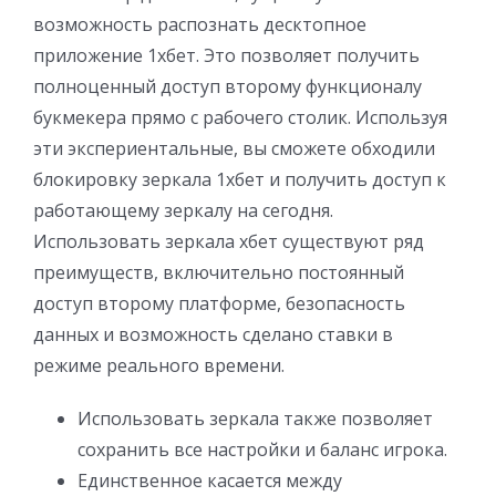
возможность распознать десктопное
приложение 1хбет. Это позволяет получить
полноценный доступ второму функционалу
букмекера прямо с рабочего столик. Используя
эти экспериентальные, вы сможете обходили
блокировку зеркала 1хбет и получить доступ к
работающему зеркалу на сегодня.
Использовать зеркала хбет существуют ряд
преимуществ, включительно постоянный
доступ второму платформе, безопасность
данных и возможность сделано ставки в
режиме реального времени.
Использовать зеркала также позволяет
сохранить все настройки и баланс игрока.
Единственное касается между