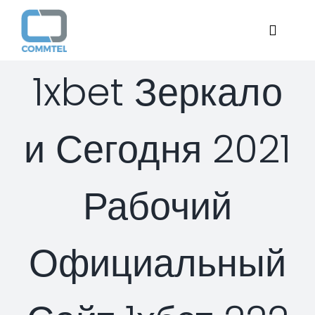
Skip
to
Toggle
content
Navigat
1xbet Зеркало
Home
и Сегодня 2021
About
Services
Рабочий
Managed Security Services
Solutions
Официальный
Security Consulting Services
Managed Security Services
Contact Us