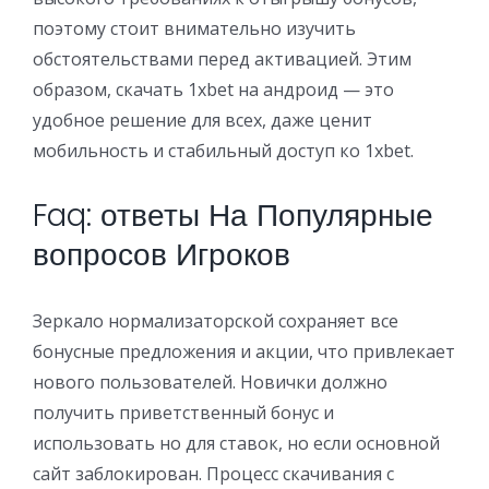
поэтому стоит внимательно изучить
обстоятельствами перед активацией. Этим
образом, скачать 1xbet на андроид — это
удобное решение для всех, даже ценит
мобильность и стабильный доступ ко 1xbet.
Faq: ответы На Популярные
вопросов Игроков
Зеркало нормализаторской сохраняет все
бонусные предложения и акции, что привлекает
нового пользователей. Новички должно
получить приветственный бонус и
использовать но для ставок, но если основной
сайт заблокирован. Процесс скачивания с