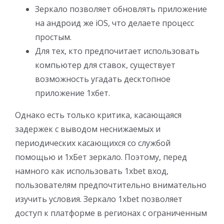
Зеркало позволяет обновлять приложение
на андроид же iOS, что делаете процесс
простым.
Для тех, кто предпочитает использовать
компьютер для ставок, существует
возможность угадать десктопное
приложение 1хбет.
Однако есть только критика, касающаяся
задержек с выводом неснижаемых и
периодических касающихся со службой
помощью и 1хБет зеркало. Поэтому, перед
намного как использовать 1xbet вход,
пользователям предпочтительно внимательно
изучить условия. Зеркало 1xbet позволяет
доступ к платформе в регионах с ограниченным