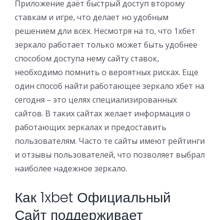
Приложение даёт быстрый доступ второму
ставкам и игре, что делает но удобным
решением дли всех. Несмотря на то, что 1хбет
зеркало работает только может быть удобнее
способом доступа нему сайту ставок,
необходимо помнить о вероятных рисках. Еще
один способ найти работающее зеркало хбет на
сегодня – это целях специализированных
сайтов. В таких сайтах желает информация о
работающих зеркалах и предоставить
пользователям. Часто те сайты имеют рейтинги
и отзывы пользователей, что позволяет выбрал
наиболее надежное зеркало.
Как 1xbet Официальный
Сайт поддерживает