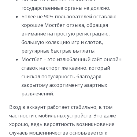
государственные органы не должно.
Более не 90% пользователей оставляю
хорошие Мостбет отзыва, обращая
внимание на простую регистрацию,
большую колекцию игр и слотов,
регулярные быстрые выплаты.
Мостбет – это излюбленный сайт онлайн
ставок на спорт же казино, который
снискал популярность благодаря
закрытому ассортименту азартных
развлечений.
Вход в аккаунт работает стабильно, в том
частности с мобильных устройств. Это даже
хорошо, ведь вероятность возникновение
случаев мошенничества основывается к