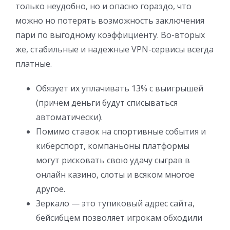
только неудобно, но и опасно гораздо, что
можно но потерять возможность заключения
пари по выгодному коэффициенту. Во-вторых
же, стабильные и надежные VPN-сервисы всегда
платные.
Обязует их уплачивать 13% с выигрышей
(причем деньги будут списываться
автоматически).
Помимо ставок на спортивные события и
киберспорт, компаньоны платформы
могут рисковать свою удачу сыграв в
онлайн казино, слоты и всяком многое
другое.
Зеркало — это тупиковый адрес сайта,
бейсибцем позволяет игрокам обходили