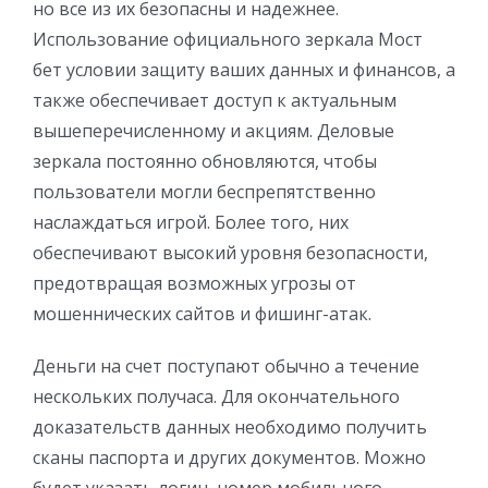
но все из их безопасны и надежнее.
Использование официального зеркала Мост
бет условии защиту ваших данных и финансов, а
также обеспечивает доступ к актуальным
вышеперечисленному и акциям. Деловые
зеркала постоянно обновляются, чтобы
пользователи могли беспрепятственно
наслаждаться игрой. Более того, них
обеспечивают высокий уровня безопасности,
предотвращая возможных угрозы от
мошеннических сайтов и фишинг-атак.
Деньги на счет поступают обычно а течение
нескольких получаса. Для окончательного
доказательств данных необходимо получить
сканы паспорта и других документов. Можно
будет указать логин, номер мобильного