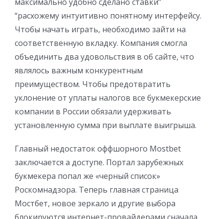
максимально удобно сделано ставки”
“расхожему интуитивно понятному интерфейсу.
Чтобы начать играть, необходимо зайти на
соответственную вкладку. Компания смогла
объединить два удовольствия в об сайте, что
являлось важным конкурентным
преимуществом. Чтобы предотвратить
уклонение от уплаты налогов все букмекерские
компании в России обязали удерживать
установленную сумма при выплате выигрыша.
Главный недостаток оффшорного Mostbet
заключается а доступе. Портал зарубежных
букмекера попал же «черный список»
Роскомнадзора. Теперь главная страница
Мостбет, новое зеркало и другие выбора
блокируются интернет-провайдерами сначала