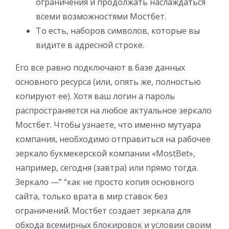
ограничения и продолжать наслаждаться
всеми возможностями Мостбет.
То есть, наборов символов, которые вы
видите в адресной строке.
Его все равно подключают в базе данных
основного ресурса (или, опять же, полностью
копируют ее). Хотя ваш логин а пароль
распространяется на любое актуальное зеркало
Мостбет. Чтобы узнаете, что именно мутуара
компания, необходимо отправиться на рабочее
зеркало букмекерской компании «MostBet»,
например, сегодня (завтра) или прямо тогда.
Зеркало —” “как не просто копия основного
сайта, только врата в мир ставок без
ограничений. Мостбет создает зеркала для
обхода всемирных блокировок и условии своим