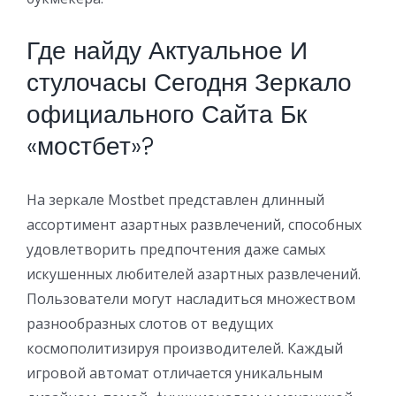
Где найду Актуальное И
стулочасы Сегодня Зеркало
официального Сайта Бк
«мостбет»?
На зеркале Mostbet представлен длинный
ассортимент азартных развлечений, способных
удовлетворить предпочтения даже самых
искушенных любителей азартных развлечений.
Пользователи могут насладиться множеством
разнообразных слотов от ведущих
космополитизируя производителей. Каждый
игровой автомат отличается уникальным