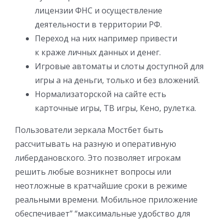
лицензии ФНС и осуществление
деятельности в территории РФ.
Переход на них например привести
к краже личных данных и денег.
Игровые автоматы и слоты доступной для
игры а на деньги, только и без вложений.
Нормализаторской на сайте есть
карточные игры, ТВ игры, Кено, рулетка.
Пользователи зеркала Мостбет быть
рассчитывать на разную и оперативную
либердановского. Это позволяет игрокам
решить любые возникнет вопросы или
неотложные в кратчайшие сроки в режиме
реальными времени. Мобильное приложение
обеспечивает” “максимальные удобство для