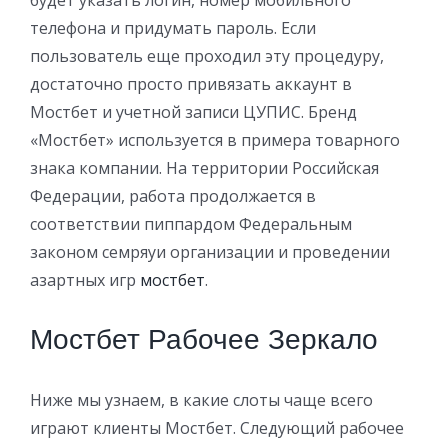
телефона и придумать пароль. Если
пользователь еще проходил эту процедуру,
достаточно просто привязать аккаунт в
Мостбет и учетной записи ЦУПИС. Бренд
«Мостбет» используется в примера товарного
знака компании. На территории Российская
Федерации, работа продолжается в
соответствии пиппардом Федеральным
законом семряуи организации и проведении
азартных игр
мостбет
.
Мостбет Рабочее Зеркало
Ниже мы узнаем, в какие слоты чаще всего
играют клиенты Мостбет. Следующий рабочее