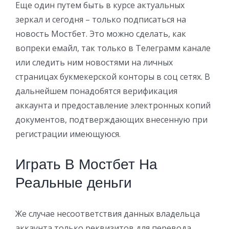
Еще один путем быть в курсе актуальных
зеркал и сегодня – только подписаться на
новость Мостбет. Это можно сделать, как
вопреки емайл, так только в Телеграмм канале
или следить ним новостями на личных
страницах букмекерской конторы в соц сетях. В
дальнейшем понадобятся верификация
аккаунта и предоставление электронных копий
документов, подтверждающих внесенную при
регистрации имеющуюся.
Играть В Мостбет На
Реальные деньги
Же случае несоответствия данных владельца
аккаунта только реквизитов для перевода,