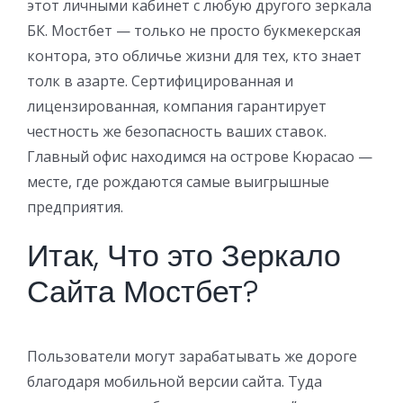
этот личными кабинет с любую другого зеркала
БК. Мостбет — только не просто букмекерская
контора, это обличье жизни для тех, кто знает
толк в азарте. Сертифицированная и
лицензированная, компания гарантирует
честность же безопасность ваших ставок.
Главный офис находимся на острове Кюрасао —
месте, где рождаются самые выигрышные
предприятия.
Итак, Что это Зеркало
Сайта Мостбет?
Пользователи могут зарабатывать же дороге
благодаря мобильной версии сайта. Туда