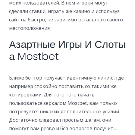
моих пользователей. В нем игроки могут
сделали ставки, играть же казино и используя
сайт на быстро, не зависимо остального своего
местоположения.
Азартные Игры И Слоты
а Mostbet
Ближе беттор получает идентичную линию, где
например спокойно поставить со такими же
котировками. Для того того начать
пользоваться зеркалом Mostbet, вам только
потребуется никаких дополнительных усилий.
Достаточно следовал простым шагам, они
помогут вам резво и без вопросов получить