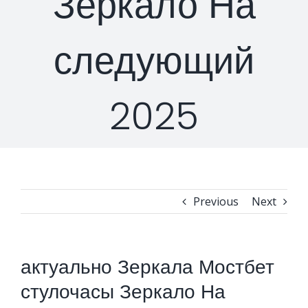
Зеркало На
Professional Services
Security Solutions
Support
следующий
Security Orchestration, Automation & Response
Collaboration Solutions
Career
Search
Internet Access Management
Data Center Solutions
2025
for:
Next Generation Endpoint Security
Huawei Datacenter
Specialized Solutions
Next Generation Firewalls
Lenovo Datacenter
Previous
Next
Next Generation SIEM
Dell EMC
актуально Зеркала Мостбет
Threat Intelligence & Attribution
стулочасы Зеркало На