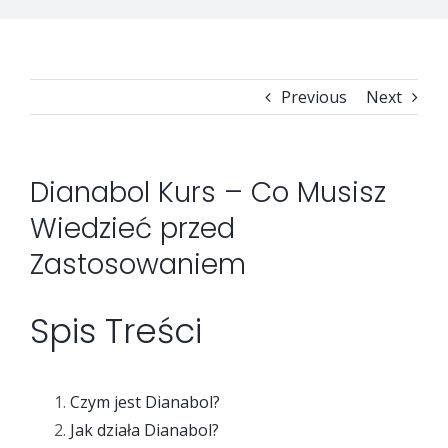
Security Orchestration, Automation & Response
Collaboration Solutions
Career
Previous
Next
Search
Internet Access Management
Data Center Solutions
for:
Dianabol Kurs – Co Musisz
Next Generation Endpoint Security
Huawei Datacenter
Specialized Solutions
Wiedzieć przed
Next Generation Firewalls
Lenovo Datacenter
Zastosowaniem
Spis Treści
Next Generation SIEM
Dell EMC
Threat Intelligence & Attribution
Czym jest Dianabol?
Jak działa Dianabol?