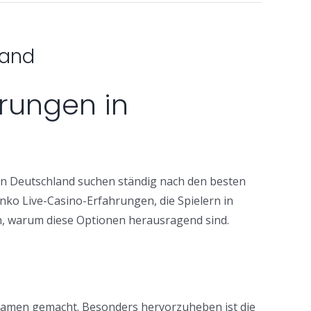
land
hrungen in
er in Deutschland suchen ständig nach den besten
inko Live-Casino-Erfahrungen, die Spielern in
n, warum diese Optionen herausragend sind.
n Namen gemacht. Besonders hervorzuheben ist die