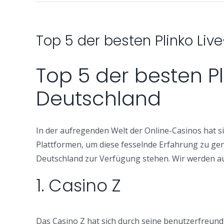
Top 5 der besten Plinko Li
Top 5 der besten P
Deutschland
In der aufregenden Welt der Online-Casinos hat sic
Plattformen, um diese fesselnde Erfahrung zu geni
Deutschland zur Verfügung stehen. Wir werden au
1. Casino Z
Das Casino Z hat sich durch seine benutzerfreund