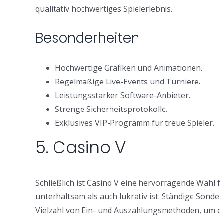
qualitativ hochwertiges Spielerlebnis.
Besonderheiten
Hochwertige Grafiken und Animationen.
Regelmäßige Live-Events und Turniere.
Leistungsstarker Software-Anbieter.
Strenge Sicherheitsprotokolle.
Exklusives VIP-Programm für treue Spieler.
5. Casino V
Schließlich ist Casino V eine hervorragende Wahl f
unterhaltsam als auch lukrativ ist. Ständige Sond
Vielzahl von Ein- und Auszahlungsmethoden, um de