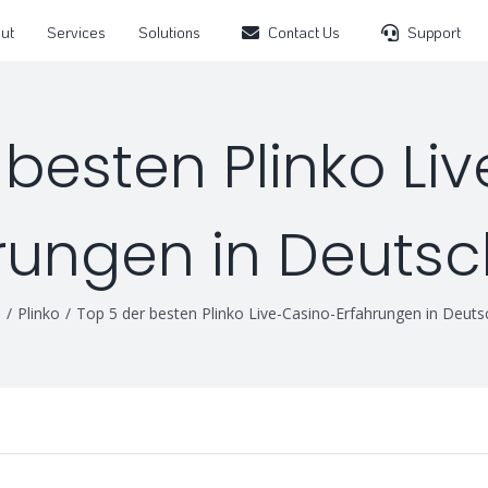
ut
Services
Solutions
Contact Us
Support
 besten Plinko Li
rungen in Deuts
e
/
Plinko
/
Top 5 der besten Plinko Live-Casino-Erfahrungen in Deuts