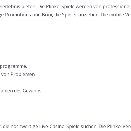
elerlebnis bieten. Die Plinko-Spiele werden von professione
 Promotions und Boni, die Spieler anziehen. Die mobile Ver
eprogramme.
g von Problemen.
zahlen des Gewinns.
, die hochwertige Live-Casino-Spiele suchen. Die Plinko-Ver