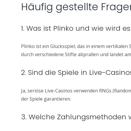
Häufig gestellte Frag
1. Was ist Plinko und wie wird es
Plinko ist ein Glücksspiel, das in einem vertikalen
durch verschiedene Stifte abprallen und landet 
2. Sind die Spiele in Live-Casino
Ja, seriöse Live-Casinos verwenden RNGs (Random 
der Spiele garantieren.
3. Welche Zahlungsmethoden we