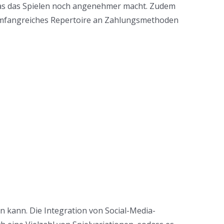
t, was das Spielen noch angenehmer macht. Zudem
n umfangreiches Repertoire an Zahlungsmethoden
en kann. Die Integration von Social-Media-