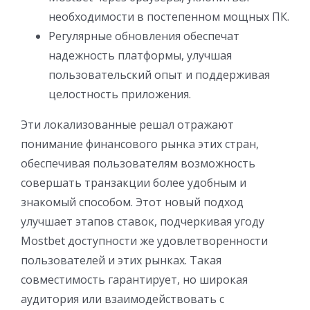
необходимости в постепенном мощных ПК.
Регулярные обновления обеспечат
надежность платформы, улучшая
пользовательский опыт и поддерживая
целостность приложения.
Эти локализованные решал отражают
понимание финансового рынка этих стран,
обеспечивая пользователям возможность
совершать транзакции более удобным и
знакомый способом. Этот новый подход
улучшает этапов ставок, подчеркивая угоду
Mostbet доступности же удовлетворенности
пользователей и этих рынках. Такая
совместимость гарантирует, но широкая
аудитория или взаимодействовать с