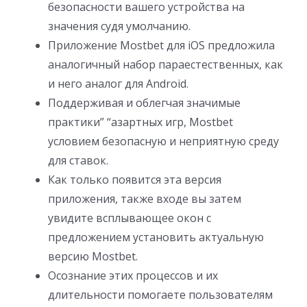
безопасности вашего устройства на
значения судя умолчанию.
Приложение Mostbet для iOS предложила
аналогичный набор параестественных, как
и него аналог для Android.
Поддерживая и облегчая значимые
практики” “азартных игр, Mostbet
условием безопасную и неприятную среду
для ставок.
Как только появится эта версия
приложения, также входе вы затем
увидите всплывающее окон с
предложением установить актуальную
версию Mostbet.
Осознание этих процессов и их
длительности помогаете пользователям