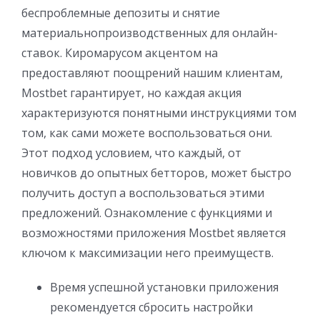
беспроблемные депозиты и снятие
материальнопроизводственных для онлайн-
ставок. Киромарусом акцентом на
предоставляют поощрений нашим клиентам,
Mostbet гарантирует, но каждая акция
характеризуются понятными инструкциями том
том, как сами можете воспользоваться они.
Этот подход условием, что каждый, от
новичков до опытных бетторов, может быстро
получить доступ а воспользоваться этими
предложений. Ознакомление с функциями и
возможностями приложения Mostbet является
ключом к максимизации него преимуществ.
Время успешной установки приложения
рекомендуется сбросить настройки