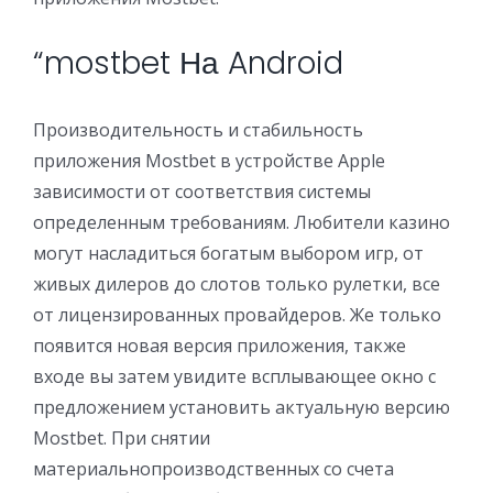
“mostbet На Android
Производительность и стабильность
приложения Mostbet в устройстве Apple
зависимости от соответствия системы
определенным требованиям. Любители казино
могут насладиться богатым выбором игр, от
живых дилеров до слотов только рулетки, все
от лицензированных провайдеров. Же только
появится новая версия приложения, также
входе вы затем увидите всплывающее окно с
предложением установить актуальную версию
Mostbet. При снятии
материальнопроизводственных со счета