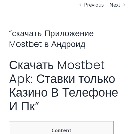
Previous
Next
Security Orchestration, Automation & Response
Collaboration Solutions
Career
“скачать Приложение
Search
Internet Access Management
Data Center Solutions
for:
Mostbet в Андроид
Next Generation Endpoint Security
Huawei Datacenter
Specialized Solutions
Скачать Mostbet
Apk: Ставки только
Next Generation Firewalls
Lenovo Datacenter
Казино В Телефоне
Next Generation SIEM
Dell EMC
И Пк”
Threat Intelligence & Attribution
Content