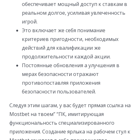
обеспечивает мощный доступ к ставкам в
реальном долгое, усиливая увлеченность
игрой.
Это включает же себя понимание
критериев пригодности, необходимых
действий для квалификации же
продолжительности каждой акции.
Постоянные обновления а улучшения в
мерах безопасности отражают
противопоставляя приложения
безопасности пользователей.
Следуя этим шагам, у вас будет прямая ссылка на
Mostbet на твоем” “ПК, имитирующая
функциональность специализированного
приложения. Создание ярлыка на рабочем стул к