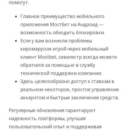
помогут.
Главное преимущество мобильного
приложения Мостбет на Андроид —
возможность обходить блокировки.
Если у вам возникли проблемы
киромарусом игрой через мобильный
клиент Mostbet, севилестр всегда можете
обратился за помощью в службу
технической поддержки компании.
Здесь целесообразно доступ к ставкам в
реальном некоторое, простое управление
аккаунтом и быстрые заключение средств.
Регулярные обновления гарантируют
надежность платформы, улучшая
пользовательский опыт и поддерживая