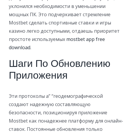
уклонился необходимости в уменьшении
мощных ПК. Это подчеркивает стремление
Mostbet сделать спортивные ставки и игры
казино легко доступными, отдаешь приоритет
простоте используемых
mostbet app free
download
.
Шаги По Обновлению
Приложения
Эти протоколы а” “геодемографической
создают надежную составляющую
безопасности, позиционируя приложение
Mostbet как понадежнее платформу для онлайн-
ставок. Постоянные обновления только