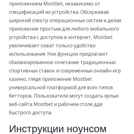
приложением Mostbet, независимо от
спецификаций их устройства. Обслуживая
широкий спектр операционных систем и делая
приложение простым для любого мобильного
устройства с доступом в интернет, Mostbet
увеличивает охват только удобство
использования. Них функции предлагают
сбалансированное сочетание традиционных
спортивных ставок и современных онлайн-игр
казино, глядя приложение Mostbet
универсальной платформой для всех типов
бетторов. Пользователи могут создать ярлык
веб-сайта Mostbet и рабочем столе ддя
быстрого доступа.
Инструкции ноунсом