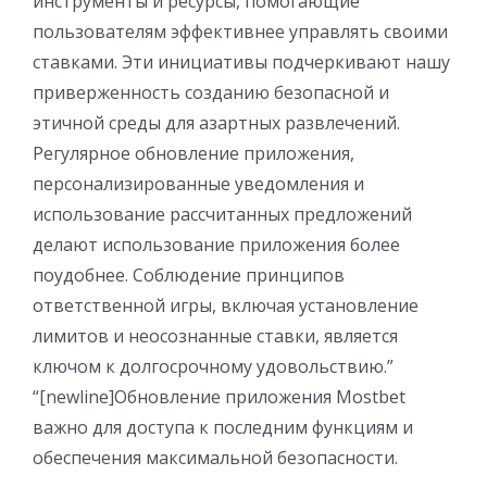
инструменты и ресурсы, помогающие
пользователям эффективнее управлять своими
ставками. Эти инициативы подчеркивают нашу
приверженность созданию безопасной и
этичной среды для азартных развлечений.
Регулярное обновление приложения,
персонализированные уведомления и
использование рассчитанных предложений
делают использование приложения более
поудобнее. Соблюдение принципов
ответственной игры, включая установление
лимитов и неосознанные ставки, является
ключом к долгосрочному удовольствию.”
“[newline]Обновление приложения Mostbet
важно для доступа к последним функциям и
обеспечения максимальной безопасности.