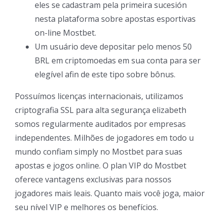
eles se cadastram pela primeira sucesión
nesta plataforma sobre apostas esportivas
on-line Mostbet.
Um usuário deve depositar pelo menos 50
BRL em criptomoedas em sua conta para ser
elegível afin de este tipo sobre bônus.
Possuímos licenças internacionais, utilizamos
criptografia SSL para alta segurança elizabeth
somos regularmente auditados por empresas
independentes. Milhões de jogadores em todo u
mundo confiam simply no Mostbet para suas
apostas e jogos online. O plan VIP do Mostbet
oferece vantagens exclusivas para nossos
jogadores mais leais. Quanto mais você joga, maior
seu nível VIP e melhores os benefícios.