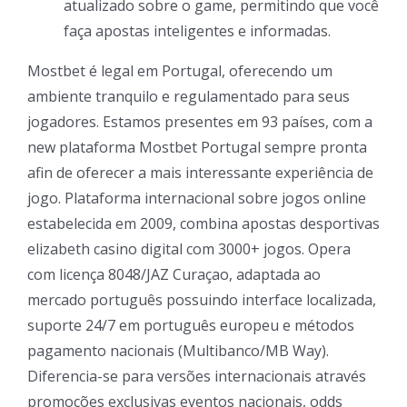
atualizado sobre o game, permitindo que você
faça apostas inteligentes e informadas.
Mostbet é legal em Portugal, oferecendo um
ambiente tranquilo e regulamentado para seus
jogadores. Estamos presentes em 93 países, com a
new plataforma Mostbet Portugal sempre pronta
afin de oferecer a mais interessante experiência de
jogo. Plataforma internacional sobre jogos online
estabelecida em 2009, combina apostas desportivas
elizabeth casino digital com 3000+ jogos. Opera
com licença 8048/JAZ Curaçao, adaptada ao
mercado português possuindo interface localizada,
suporte 24/7 em português europeu e métodos
pagamento nacionais (Multibanco/MB Way).
Diferencia-se para versões internacionais através
promoções exclusivas eventos nacionais, odds