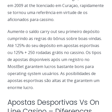
em 2009 at the licenciado em Curaçao, rapidamente
se tornou uma referência em virtude de os
aficionados para cassino.
Aumente o saldo carry out seu primeiro depósito
cumprindo as regras do bônus sobre boas-vindas.
Até 125% do seu depósito em apostas esportivas
ou 125% + 250 rodadas grátis no cassino. Os tipos
de apostas disponíveis após um registro no
MostBet garantem lucros bastante bons para
operating-system usuários. As posibilidades de
apostas esportivas são altas at the garantem um
enorme lucro.
Apostas Desportivas Vs On
Line Casino – Diferenças