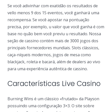
Se você adivinhar com exatidão os resultados de
vello menos 9 dos 15 eventos, você ganhará uma
recompensa. Se você apostar na pontuação
precisa, por exemplo, u valor que você ganha é com
base no quão bem você previu u resultado. Nossa
seção de cassino contém mais de 3000 jogos dos
principais fornecedores mundiais. Slots clássicos,
caça-níqueis modernos, jogos de mesa como
blackjack, roleta e bacará, além de dealers ao vivo
para uma experiência autêntica de cassino.
Características Live Casino
Burning Wins é um clássico «frutado» da Playson
possuindo uma configuração 3×3. O site sobre