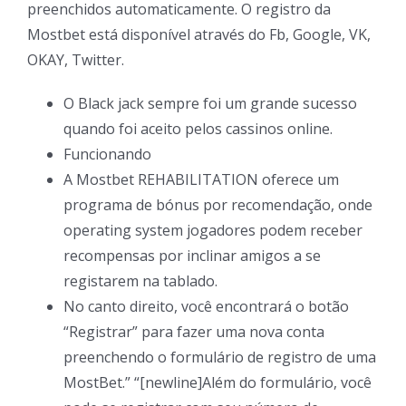
preenchidos automaticamente. O registro da
Mostbet está disponível através do Fb, Google, VK,
OKAY, Twitter.
O Black jack sempre foi um grande sucesso
quando foi aceito pelos cassinos online.
Funcionando
A Mostbet REHABILITATION oferece um
programa de bónus por recomendação, onde
operating system jogadores podem receber
recompensas por inclinar amigos a se
registarem na tablado.
No canto direito, você encontrará o botão
“Registrar” para fazer uma nova conta
preenchendo o formulário de registro de uma
MostBet.” “[newline]Além do formulário, você