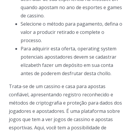
quando apostam no ano de esportes e games
de cassino.
Selecione o método para pagamento, defina o
valor a producir retirado e complete o
processo.
Para adquirir esta oferta, operating system
potenciais apostadores devem se cadastrar
elizabeth fazer um depósito em sua conta
antes de poderem desfrutar desta chollo.
Trata-se de um cassino e casa para apostas
confiável, apresentando registro reconhecido e
métodos de criptografia e proteção para dados dos
jogadores e apostadores. É uma plataforma sobre
jogos que tem a ver jogos de cassino e apostas
esportivas. Aqui, você tem a possibilidade de