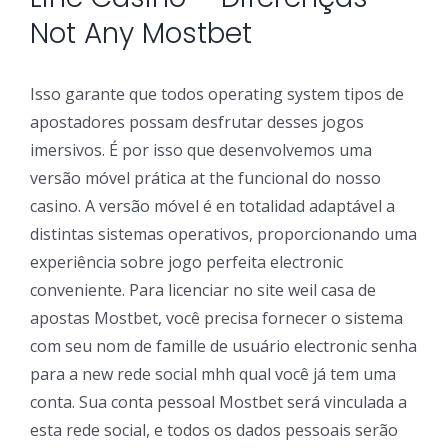
Not Any Mostbet
Isso garante que todos operating system tipos de
apostadores possam desfrutar desses jogos
imersivos. É por isso que desenvolvemos uma
versão móvel prática at the funcional do nosso
casino. A versão móvel é en totalidad adaptável a
distintas sistemas operativos, proporcionando uma
experiência sobre jogo perfeita electronic
conveniente. Para licenciar no site weil casa de
apostas Mostbet, você precisa fornecer o sistema
com seu nom de famille de usuário electronic senha
para a new rede social mhh qual você já tem uma
conta. Sua conta pessoal Mostbet será vinculada a
esta rede social, e todos os dados pessoais serão