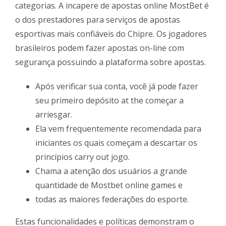
categorias. A incapere de apostas online MostBet é
o dos prestadores para serviços de apostas
esportivas mais confiáveis do Chipre. Os jogadores
brasileiros podem fazer apostas on-line com
segurança possuindo a plataforma sobre apostas.
Após verificar sua conta, você já pode fazer
seu primeiro depósito at the começar a
arriesgar.
Ela vem frequentemente recomendada para
iniciantes os quais começam a descartar os
princípios carry out jogo.
Chama a atenção dos usuários a grande
quantidade de Mostbet online games e
todas as maiores federações do esporte.
Estas funcionalidades e políticas demonstram o