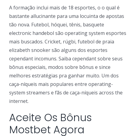
A formação inclui mais de 18 esportes, o o qual é
bastante allucinante para uma locuinta de apostas
tão nova. Futebol, hóquei, tênis, basquete
electronic handebol são operating system esportes
mais buscados. Cricket, rúgbi, futebol de praia
elizabeth snooker são alguns dos esportes
cependant incomuns. Saiba cependant sobre seus
bônus especiais, modos sobre bônus e since
melhores estratégias pra ganhar muito. Um dos
caça-níqueis mais populares entre operating-
system streamers e fãs de caça-níqueis across the
internet.
Aceite Os Bônus
Mostbet Agora