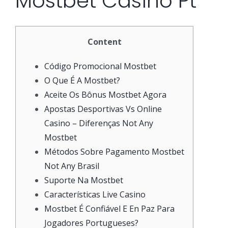
Mostbet Casino Pt
Content
Código Promocional Mostbet
O Que É A Mostbet?
Aceite Os Bônus Mostbet Agora
Apostas Desportivas Vs Online
Casino – Diferenças Not Any
Mostbet
Métodos Sobre Pagamento Mostbet
Not Any Brasil
Suporte Na Mostbet
Características Live Casino
Mostbet É Confiável E En Paz Para
Jogadores Portugueses?