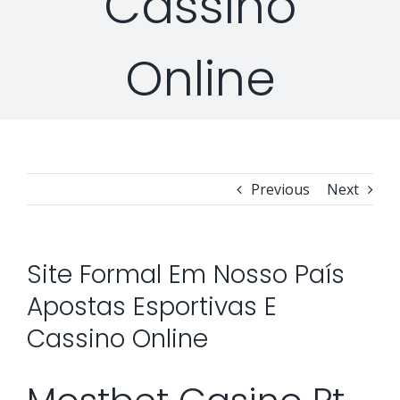
Cassino
Professional Services
Security Solutions
Support
Online
Security Orchestration, Automation & Response
Collaboration Solutions
Career
Search
Internet Access Management
Data Center Solutions
for:
Next Generation Endpoint Security
Huawei Datacenter
Specialized Solutions
Previous
Next
Next Generation Firewalls
Lenovo Datacenter
Site Formal Em Nosso País
Apostas Esportivas E
Next Generation SIEM
Dell EMC
Cassino Online
Threat Intelligence & Attribution