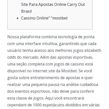
Site Para Apostas Online Carry Out
Brasil
Cassino Online” “mostbet
Nossa plataforma combina tecnologia de ponta
com uma interface intuitiva, garantindo que cada
usuário tenha acesso aos melhores jogos elizabeth
odds do mercado. Além das apostas esportivas,
uma seção completa com jogos de cassino está
disponível no internet site da Mostbet. Se você
gosta sobre entretenimento de apostas e quer
realizar uma pequena pausa na análise cuidadosa
dos eventos esportivos, não deixe para conferir
esta classe de jogos. Aqui você encontrará
cependant de 1000 espetáculos divididos em várias