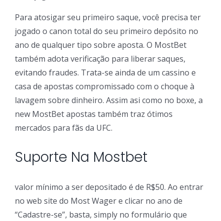
Para atosigar seu primeiro saque, você precisa ter
jogado o canon total do seu primeiro depósito no
ano de qualquer tipo sobre aposta. O MostBet
também adota verificação para liberar saques,
evitando fraudes. Trata-se ainda de um cassino e
casa de apostas compromissado com o choque à
lavagem sobre dinheiro. Assim asi como no boxe, a
new MostBet apostas também traz ótimos
mercados para fãs da UFC.
Suporte Na Mostbet
valor mínimo a ser depositado é de R$50. Ao entrar
no web site do Most Wager e clicar no ano de
“Cadastre-se”, basta, simply no formulário que