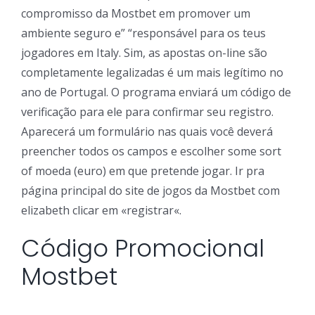
compromisso da Mostbet em promover um
ambiente seguro e” “responsável para os teus
jogadores em Italy. Sim, as apostas on-line são
completamente legalizadas é um mais legítimo no
ano de Portugal. O programa enviará um código de
verificação para ele para confirmar seu registro.
Aparecerá um formulário nas quais você deverá
preencher todos os campos e escolher some sort
of moeda (euro) em que pretende jogar. Ir pra
página principal do site de jogos da Mostbet com
elizabeth clicar em «registrar«.
Código Promocional
Mostbet