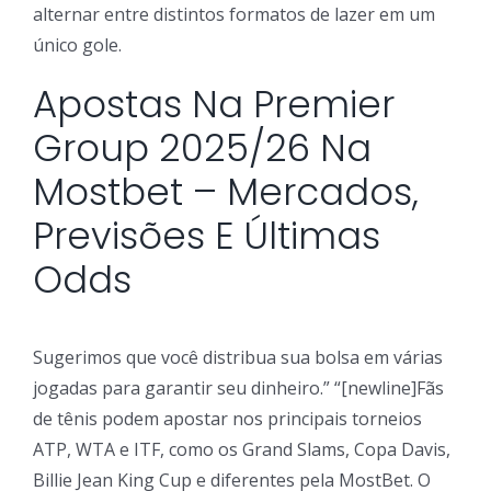
alternar entre distintos formatos de lazer em um
único gole.
Apostas Na Premier
Group 2025/26 Na
Mostbet – Mercados,
Previsões E Últimas
Odds
Sugerimos que você distribua sua bolsa em várias
jogadas para garantir seu dinheiro.” “[newline]Fãs
de tênis podem apostar nos principais torneios
ATP, WTA e ITF, como os Grand Slams, Copa Davis,
Billie Jean King Cup e diferentes pela MostBet. O