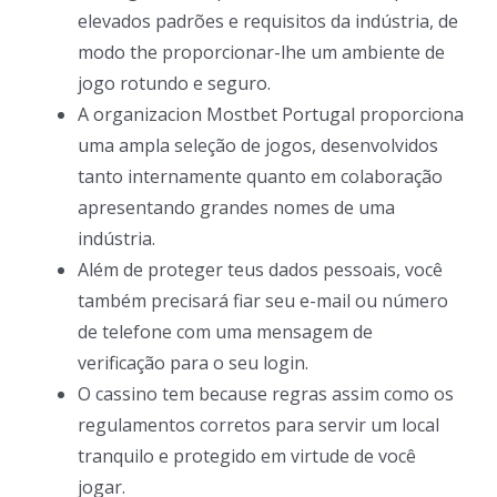
elevados padrões e requisitos da indústria, de
modo the proporcionar-lhe um ambiente de
jogo rotundo e seguro.
A organizacion Mostbet Portugal proporciona
uma ampla seleção de jogos, desenvolvidos
tanto internamente quanto em colaboração
apresentando grandes nomes de uma
indústria.
Além de proteger teus dados pessoais, você
também precisará fiar seu e-mail ou número
de telefone com uma mensagem de
verificação para o seu login.
O cassino tem because regras assim como os
regulamentos corretos para servir um local
tranquilo e protegido em virtude de você
jogar.