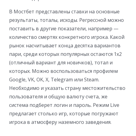
В Мостбет представлены ставки на основные
результаты, тоталы, исходы. Регрессной можно
поставить в другие показатели, например —
количество смертях конкретного игрока. Какой
рынок насчитывает конца десятка вариантов
пари, среди которых популярных остаются 1х2
(отличный вариант для новичков), тотал и
которых. Можно воспользоваться профилем
Google, VK, OK, X, Telegram или Steam.
Необходимо и указать страну местожительство
пользователя и общую валюту счета, же
система подберет логин и пароль. Режим Live
предлагает столько игр, которые погружают
игрока в атмосферу наземного заведения.