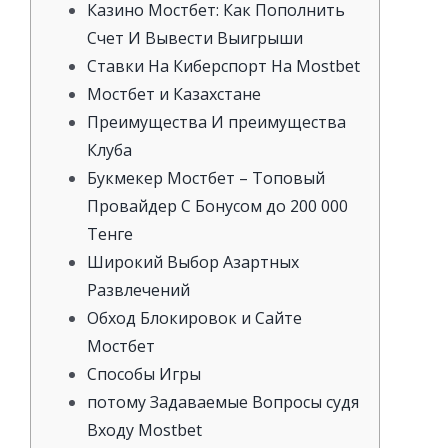
Казино Мостбет: Как Пополнить
Счет И Вывести Выигрыши
Ставки На Киберспорт На Mostbet
Мостбет и Казахстане
Преимущества И преимущества
Клуба
Букмекер Мостбет – Топовый
Провайдер С Бонусом до 200 000
Тенге
Широкий Выбор Азартных
Развлечений
Обход Блокировок и Сайте
Мостбет
Способы Игры
потому Задаваемые Вопросы судя
Входу Mostbet