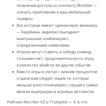
получения доступа ко контенту Mostbet —
скачать приложение в ваш мобильный
телефон.
Все которые имеют одинаковую механику
— барабаны, недалеко выпадают
выигрышные комбинации с
определенными символами.
Игроки могут ставить а победу команд,
точными счет, продолжительность игры,
количество убийств же другие события.
Вместо игры в слотах с низким процентом
отдачи вам следует ищем те, которые
меньше всего оплачивают, слушая о самых
мелких выигрышах в игровых автоматах.
Рейтинг Мостбет KZ и Trustpilot — 4. 4, что