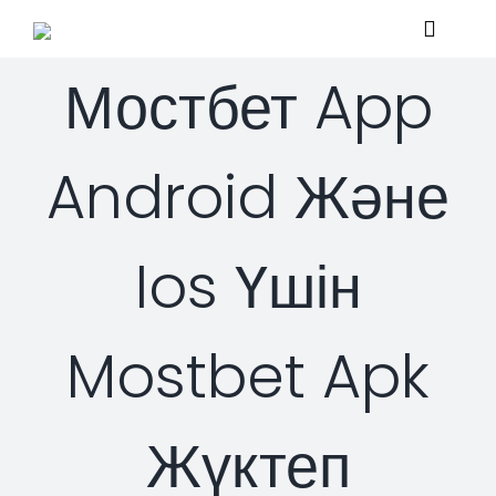
Skip
Toggle
to
Navigat
content
Мостбет App
Home
Android Және
About
Ios Үшін
Services
Managed Security Services
Solutions
Mostbet Apk
Security Consulting Services
Managed Security Services
Contact Us
Жүктеп
Professional Services
Security Solutions
Support