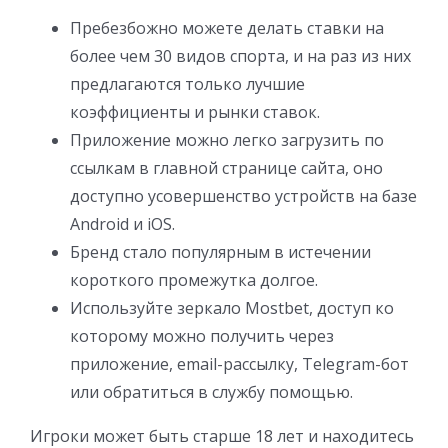
Пребезбожно можете делать ставки на
более чем 30 видов спорта, и на раз из них
предлагаются только лучшие
коэффициенты и рынки ставок.
Приложение можно легко загрузить по
ссылкам в главной странице сайта, оно
доступно усовершенство устройств на базе
Android и iOS.
Бренд стало популярным в истечении
короткого промежутка долгое.
Используйте зеркало Mostbet, доступ ко
которому можно получить через
приложение, email-рассылку, Telegram-бот
или обратиться в службу помощью.
Игроки может быть старше 18 лет и находитесь