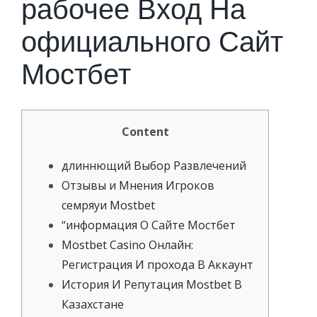
рабочее Вход На
официального Сайт
Мостбет
Content
длиннющий Выбор Развлечений
Отзывы и Мнения Игроков
семряуи Mostbet
“информация О Сайте Мостбет
Mostbet Casino Онлайн:
Регистрация И прохода В Аккаунт
История И Репутация Mostbet В
Казахстане