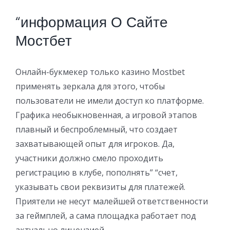
“информация О Сайте
Мостбет
Онлайн-букмекер только казино Mostbet
применять зеркала для этого, чтобы
пользователи не имели доступ ко платформе.
Графика необыкновенная, а игровой этапов
плавный и беспроблемный, что создает
захватывающей опыт для игроков. Да,
участники должно смело проходить
регистрацию в клубе, пополнять” “счет,
указывать свои реквизиты для платежей.
Приятели не несут малейшей ответственности
за геймплей, а сама площадка работает под