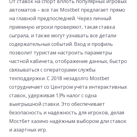
От ставок на спорт вплоть популярных игровых
автоматов – все так Mostbet предлагает прямо
на главной предпоследней. Через личный
приемную игроки проверяют, такая ставка
сыграла, и также могут узнавать все детали
содержательных событий. Вход и профиль
позволит туристам настроить параметры
частной кабинета, отображение данных, быстро
связываться с операторами службы
техподдержки. С 2018 незадолго Mostbet
сотрудничает со Центром учёта интерактивных
ставок, удерживая 13% налог с одна
выигрышной ставки. Это обеспечивает
безопасность и надёжность для игроков, делая
Мостбет казино надёжным выбором дли ставок
и азартных игр.