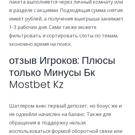
пакета выполняется через личный комнату или
в разделе с акциями. Подходящая сумма снятия
имеет рублей, а получения выигрыша занимает
1-3 рабочих дня. Сами также можете
фильтровать и сортировать слоты по темам,
экономно время на поиск.
отзыв Игроков: Плюсы
только Минусы Бк
Mostbet Kz
Шатляром внес первый депозит, но бонус же и
не оджейли начислен на баланс. Также для
обращения в поддержку нельзя
воспользоваться формой оборотной связи или