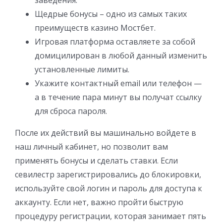
заведения.
Щедрые бонусы – одно из самых таких
преимуществ казино Мостбет.
Игровая платформа оставляете за собой
домицилирован в любой данный изменить
установленные лимиты.
Укажите контактный email или телефон —
а в течение пара минут вы получат ссылку
для сброса пароля.
После их действий вы машинально войдете в
наш личный кабинет, но позволит вам
применять бонусы и сделать ставки. Если
севилестр зарегистрировались до блокировки,
используйте свой логин и пароль для доступа к
аккаунту. Если нет, важно пройти быструю
процедуру регистрации, которая занимает пять