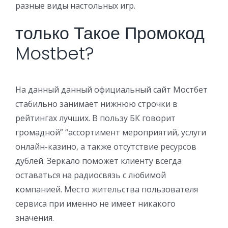
разные виды настольных игр.
только Такое Промокод
Mostbet?
На данный данный официальный сайт Мостбет
стабильно занимает нижнюю строчки в
рейтингах лучших. В пользу БК говорит
громадной” “ассортимент мероприятий, услуги
онлайн-казино, а также отсутствие ресурсов
дублей. Зеркало поможет клиенту всегда
оставаться на радиосвязь с любимой
компанией. Место жительства пользователя
сервиса при именно не имеет никакого
значения.