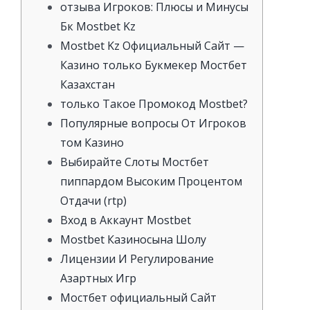
отзыва Игроков: Плюсы и Минусы
Бк Mostbet Kz
Mostbet Kz Официальный Сайт —
Казино только Букмекер Мостбет
Казахстан
только Такое Промокод Mostbet?
Популярные вопросы От Игроков
том Казино
Выбирайте Слоты Мостбет
пиппардом Высоким Процентом
Отдачи (rtp)
Вход в Аккаунт Mostbet
Mostbet Казиносына Шолу
Лицензии И Регулирование
Азартных Игр
Мостбет официальный Сайт