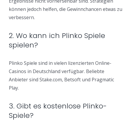
Ergebnisse nicht vorhersehbar sind. Strategien
können jedoch helfen, die Gewinnchancen etwas zu
verbessern.
2. Wo kann ich Plinko Spiele
spielen?
Plinko Spiele sind in vielen lizenzierten Online-
Casinos in Deutschland verfügbar. Beliebte
Anbieter sind Stake.com, Betsoft und Pragmatic
Play.
3. Gibt es kostenlose Plinko-
Spiele?