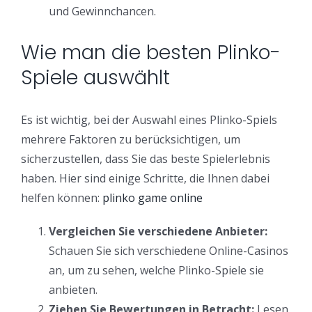
und Gewinnchancen.
Wie man die besten Plinko-
Spiele auswählt
Es ist wichtig, bei der Auswahl eines Plinko-Spiels
mehrere Faktoren zu berücksichtigen, um
sicherzustellen, dass Sie das beste Spielerlebnis
haben. Hier sind einige Schritte, die Ihnen dabei
helfen können:
plinko game online
Vergleichen Sie verschiedene Anbieter:
Schauen Sie sich verschiedene Online-Casinos
an, um zu sehen, welche Plinko-Spiele sie
anbieten.
Ziehen Sie Bewertungen in Betracht:
Lesen