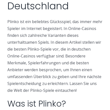
Deutschland
Plinko ist ein beliebtes Glücksspiel, das immer mehr
Spieler im Internet begeistert. In Online-Casinos
finden sich zahlreiche Varianten dieses
unterhaltsamen Spiels. In diesem Artikel stellen wir
die besten Plinko-Spiele vor, die in deutschen
Online-Casinos verfügbar sind. Besondere
Merkmale, Spielerfahrungen und die besten
Anbieter werden besprochen, um Ihnen einen
umfassenden Überblick zu geben und Ihre nächste
Spielentscheidung zu erleichtern. Lassen Sie uns
die Welt der Plinko-Spiele eintauchen!
Was ist Plinko?