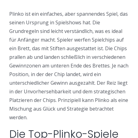
Plinko ist ein einfaches, aber spannendes Spiel, das
seinen Ursprung in Spielshows hat. Die
Grundregeln sind leicht verständlich, was es ideal
für Anfänger macht. Spieler werfen Spielchips auf
ein Brett, das mit Stiften ausgestattet ist. Die Chips
prallen ab und landen schließlich in verschiedenen
Gewinnzonen am unteren Ende des Brettes. Je nach
Position, in der der Chip landet, wird ein
unterschiedlicher Gewinn ausgezahlt. Der Reiz liegt
in der Unvorhersehbarkeit und dem strategischen
Platzieren der Chips. Prinzipiell kann Plinko als eine
Mischung aus Glück und Strategie betrachtet
werden.
Die Top-Plinko-Spiele