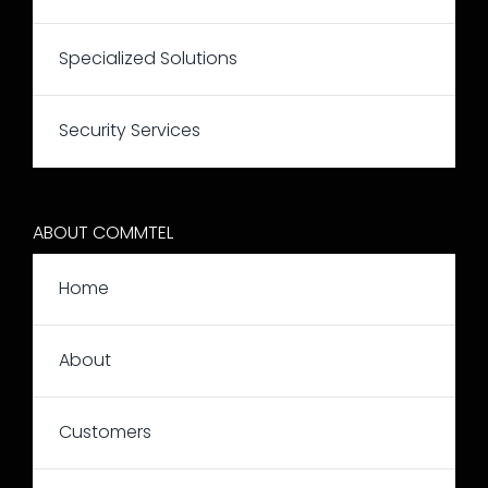
Specialized Solutions
Security Services
ABOUT COMMTEL
Home
About
Customers