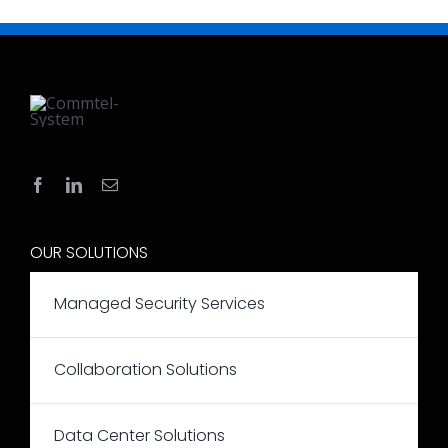
OUR SOLUTIONS
Managed Security Services
Collaboration Solutions
Data Center Solutions