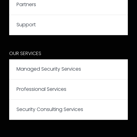
Partners
Support
OUR SERVICES
Managed Security Services
Professional Services
Security Consulting Services