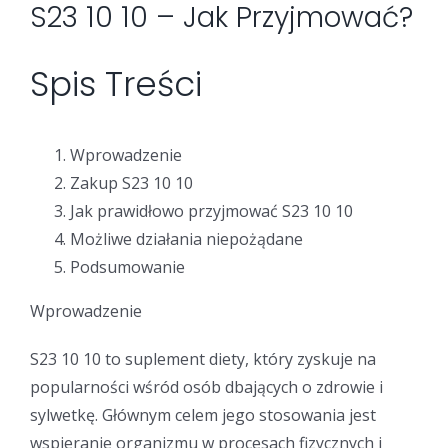
S23 10 10 – Jak Przyjmować?
Security Orchestration, Automation & Response
Collaboration Solutions
Career
Spis Treści
Search
Internet Access Management
Data Center Solutions
for:
Wprowadzenie
Zakup S23 10 10
Next Generation Endpoint Security
Huawei Datacenter
Specialized Solutions
Jak prawidłowo przyjmować S23 10 10
Możliwe działania niepożądane
Next Generation Firewalls
Lenovo Datacenter
Podsumowanie
Wprowadzenie
Next Generation SIEM
Dell EMC
S23 10 10 to suplement diety, który zyskuje na
Threat Intelligence & Attribution
popularności wśród osób dbających o zdrowie i
sylwetkę. Głównym celem jego stosowania jest
wspieranie organizmu w procesach fizycznych i