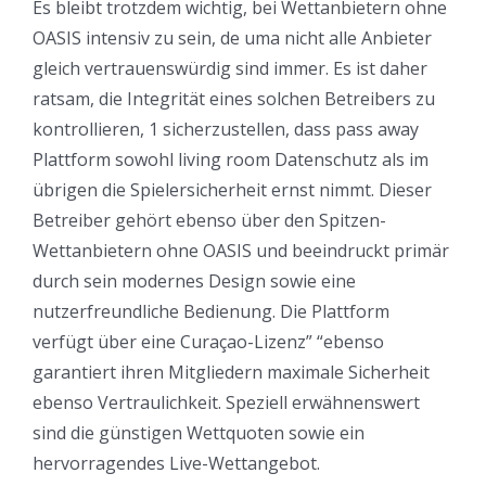
Es bleibt trotzdem wichtig, bei Wettanbietern ohne
OASIS intensiv zu sein, de uma nicht alle Anbieter
gleich vertrauenswürdig sind immer. Es ist daher
ratsam, die Integrität eines solchen Betreibers zu
kontrollieren, 1 sicherzustellen, dass pass away
Plattform sowohl living room Datenschutz als im
übrigen die Spielersicherheit ernst nimmt. Dieser
Betreiber gehört ebenso über den Spitzen-
Wettanbietern ohne OASIS und beeindruckt primär
durch sein modernes Design sowie eine
nutzerfreundliche Bedienung. Die Plattform
verfügt über eine Curaçao-Lizenz” “ebenso
garantiert ihren Mitgliedern maximale Sicherheit
ebenso Vertraulichkeit. Speziell erwähnenswert
sind die günstigen Wettquoten sowie ein
hervorragendes Live-Wettangebot.