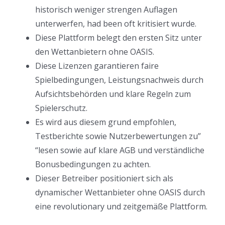
historisch weniger strengen Auflagen
unterwerfen, had been oft kritisiert wurde.
Diese Plattform belegt den ersten Sitz unter
den Wettanbietern ohne OASIS.
Diese Lizenzen garantieren faire
Spielbedingungen, Leistungsnachweis durch
Aufsichtsbehörden und klare Regeln zum
Spielerschutz.
Es wird aus diesem grund empfohlen,
Testberichte sowie Nutzerbewertungen zu”
“lesen sowie auf klare AGB und verständliche
Bonusbedingungen zu achten.
Dieser Betreiber positioniert sich als
dynamischer Wettanbieter ohne OASIS durch
eine revolutionary und zeitgemäße Plattform.