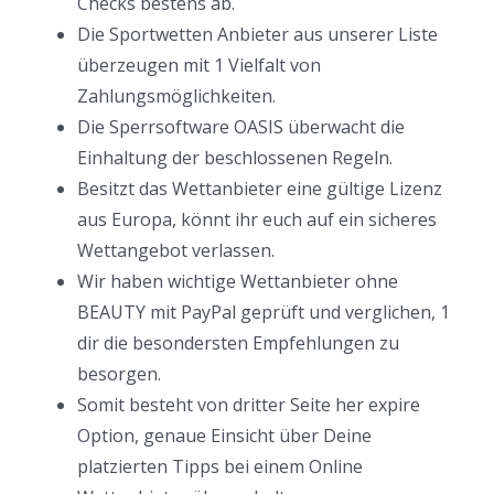
Checks bestens ab.
Die Sportwetten Anbieter aus unserer Liste
überzeugen mit 1 Vielfalt von
Zahlungsmöglichkeiten.
Die Sperrsoftware OASIS überwacht die
Einhaltung der beschlossenen Regeln.
Besitzt das Wettanbieter eine gültige Lizenz
aus Europa, könnt ihr euch auf ein sicheres
Wettangebot verlassen.
Wir haben wichtige Wettanbieter ohne
BEAUTY mit PayPal geprüft und verglichen, 1
dir die besondersten Empfehlungen zu
besorgen.
Somit besteht von dritter Seite her expire
Option, genaue Einsicht über Deine
platzierten Tipps bei einem Online