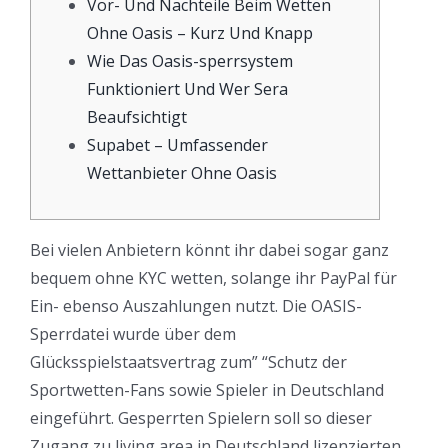
Vor- Und Nachteile Beim Wetten
Ohne Oasis – Kurz Und Knapp
Wie Das Oasis-sperrsystem
Funktioniert Und Wer Sera
Beaufsichtigt
Supabet – Umfassender
Wettanbieter Ohne Oasis
Bei vielen Anbietern könnt ihr dabei sogar ganz
bequem ohne KYC wetten, solange ihr PayPal für
Ein- ebenso Auszahlungen nutzt. Die OASIS-
Sperrdatei wurde über dem
Glücksspielstaatsvertrag zum” “Schutz der
Sportwetten-Fans sowie Spieler in Deutschland
eingeführt. Gesperrten Spielern soll so dieser
Zugang zu living area in Deutschland lizenzierten