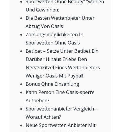
Sportwetten Ohne Beauty” “wählen
Und Gewinnen:
Die Besten Wettanbieter Unter
Abzug Von Oasis
Zahlungsmöglichkeiten In
Sportwetten Ohne Oasis
Betibet – Setze Unter Betibet Ein
Darüber Hinaus Erlebe Den
Nervenkitzel Eines Wettanbieters
Weniger Oasis Mit Paypal!
Bonus Ohne Einzahlung
Kann Person Eine Oasis-sperre
Aufheben?
Sportwettenanbieter Vergleich –
Worauf Achten?
Neue Sportwetten Anbieter Mit