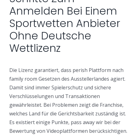
Anmelden Bei Einem
Sportwetten Anbieter
Ohne Deutsche
Wettlizenz
Die Lizenz garantiert, dass perish Plattform nach
family room Gesetzen des Ausstellerlandes agiert.
Damit sind immer Spielerschutz und sichere
Verschlüsselungen und Transaktionen
gewährleistet. Bei Problemen zeigt die Franchise,
welches Land für die Gerichtsbarkeit zuständig ist.
Es existiert einige Punkte, pass away wir bei der
Bewertung von Videoplattformen berücksichtigen.