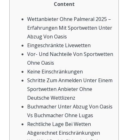
Content
Wettanbieter Ohne Palmeral 2025 –
Erfahrungen Mit Sportwetten Unter
Abzug Von Oasis
Eingeschränkte Livewetten
Vor- Und Nachteile Von Sportwetten
Ohne Oasis
Keine Einschränkungen
Schritte Zum Anmelden Unter Einem
Sportwetten Anbieter Ohne
Deutsche Wettlizenz
Buchmacher Unter Abzug Von Oasis
Vs Buchmacher Ohne Lugas
Rechtliche Lage Bei Wetten
Abgerechnet Einschränkungen