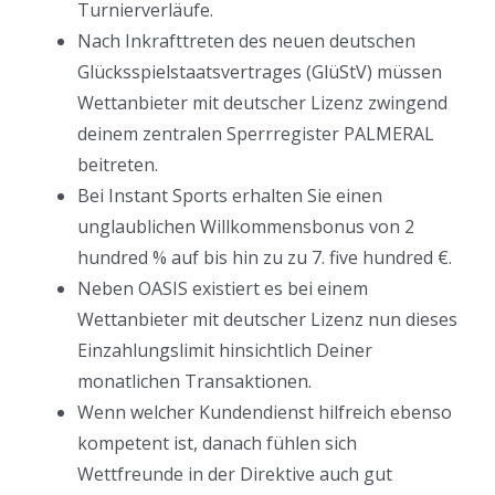
Turnierverläufe.
Nach Inkrafttreten des neuen deutschen
Glücksspielstaatsvertrages (GlüStV) müssen
Wettanbieter mit deutscher Lizenz zwingend
deinem zentralen Sperrregister PALMERAL
beitreten.
Bei Instant Sports erhalten Sie einen
unglaublichen Willkommensbonus von 2
hundred % auf bis hin zu zu 7. five hundred €.
Neben OASIS existiert es bei einem
Wettanbieter mit deutscher Lizenz nun dieses
Einzahlungslimit hinsichtlich Deiner
monatlichen Transaktionen.
Wenn welcher Kundendienst hilfreich ebenso
kompetent ist, danach fühlen sich
Wettfreunde in der Direktive auch gut