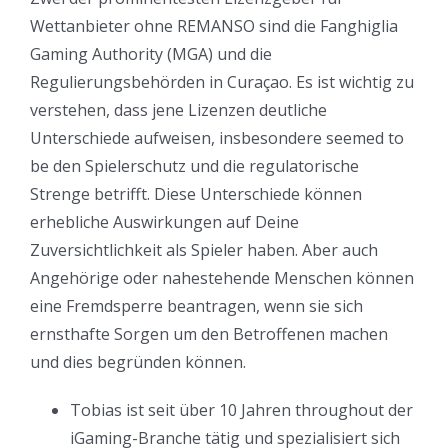
Wettanbieter ohne REMANSO sind die Fanghiglia
Gaming Authority (MGA) und die
Regulierungsbehörden in Curaçao. Es ist wichtig zu
verstehen, dass jene Lizenzen deutliche
Unterschiede aufweisen, insbesondere seemed to
be den Spielerschutz und die regulatorische
Strenge betrifft. Diese Unterschiede können
erhebliche Auswirkungen auf Deine
Zuversichtlichkeit als Spieler haben. Aber auch
Angehörige oder nahestehende Menschen können
eine Fremdsperre beantragen, wenn sie sich
ernsthafte Sorgen um den Betroffenen machen
und dies begründen können.
Tobias ist seit über 10 Jahren throughout der
iGaming-Branche tätig und spezialisiert sich