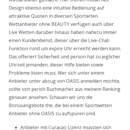
Design ebenso eine intuitive Bedienung auf
attraktive Quoten in diversen Sportarten.
Wettanbieter ohne BEAUTY verfügen auch über
Live Wetten darüber hinaus haben nahezu immer
einen Kundendienst, dieser über die Live-Chat-
Funktion rund um expire Uhr erreicht werden kann.
Das offeriert Sicherheit und person hat zu jeglicher
Uhrzeit jemanden, dieser Hilfe bieten sowie
Probleme lösen muss. Wer sich unter einem
Anbieter unter abzug von OASIS anmelden möchte,
sollte sich perish Buchmacher aus meinem Ranking
genauer ansehen. Schauen wir uns die
Bonusangebote the, die bei einem Sportwetten
Anbieter ohne OASIS zu aufspüren sind.
Anbieter mit Curacao Lizenz mussten sich