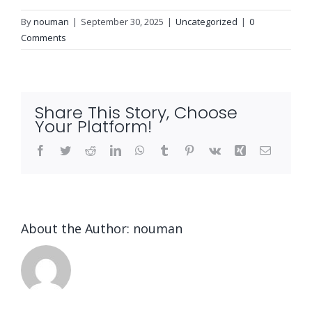
By
nouman
|
September 30, 2025
|
Uncategorized
|
0
Comments
Share This Story, Choose
Your Platform!
Facebook
Twitter
Reddit
LinkedIn
WhatsApp
Tumblr
Pinterest
Vk
Xing
Email
About the Author:
nouman