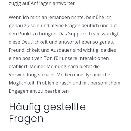
zügig auf Anfragen antwortet.
Wenn ich mich an jemanden richte, bemühe ich,
genau zu sein und meine Fragen deutlich und auf
den Punkt zu bringen. Das Support-Team würdigt
diese Deutlichkeit und antwortet ebenso genau.
Freundlichkeit und Ausdauer sind wichtig, da dies
einen positiven Ton für unsere Interaktionen
etabliert. Meiner Meinung nach bietet die
Verwendung sozialer Medien eine dynamische
Möglichkeit, Probleme rasch und mit persönlichem
Engagement zu bearbeiten.
Häufig gestellte
Fragen