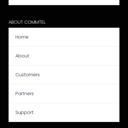
ABOUT COMMTEL
Home
About
Customers
Partners
Support