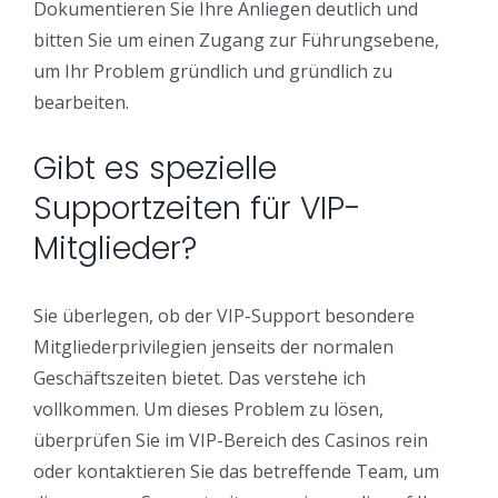
Dokumentieren Sie Ihre Anliegen deutlich und
bitten Sie um einen Zugang zur Führungsebene,
um Ihr Problem gründlich und gründlich zu
bearbeiten.
Gibt es spezielle
Supportzeiten für VIP-
Mitglieder?
Sie überlegen, ob der VIP-Support besondere
Mitgliederprivilegien jenseits der normalen
Geschäftszeiten bietet. Das verstehe ich
vollkommen. Um dieses Problem zu lösen,
überprüfen Sie im VIP-Bereich des Casinos rein
oder kontaktieren Sie das betreffende Team, um