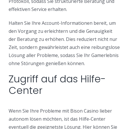
Protokoll, sodass Sie strukturierte Beratung und
effektiven Service erhalten.
Halten Sie Ihre Account-Informationen bereit, um
den Vorgang zu erleichtern und die Genauigkeit
der Beratung zu erhöhen. Dies reduziert nicht nur
Zeit, sondern gewährleistet auch eine reibungslose
Lösung aller Probleme, sodass Sie Ihr Gamerlebnis
ohne Störungen genießen können.
Zugriff auf das Hilfe-
Center
Wenn Sie Ihre Probleme mit Bison Casino lieber
autonom lösen möchten, ist das Hilfe-Center
eventuell die geeignetste Lösung. Hier können Sie