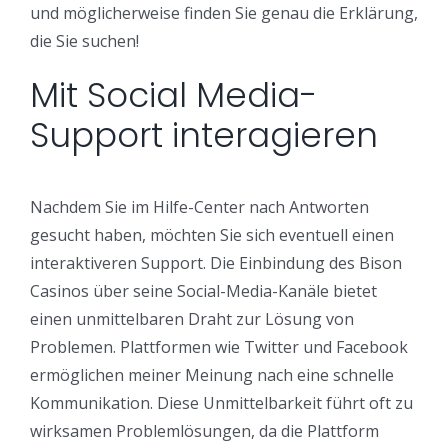
und möglicherweise finden Sie genau die Erklärung,
die Sie suchen!
Mit Social Media-
Support interagieren
Nachdem Sie im Hilfe-Center nach Antworten
gesucht haben, möchten Sie sich eventuell einen
interaktiveren Support. Die Einbindung des Bison
Casinos über seine Social-Media-Kanäle bietet
einen unmittelbaren Draht zur Lösung von
Problemen. Plattformen wie Twitter und Facebook
ermöglichen meiner Meinung nach eine schnelle
Kommunikation. Diese Unmittelbarkeit führt oft zu
wirksamen Problemlösungen, da die Plattform