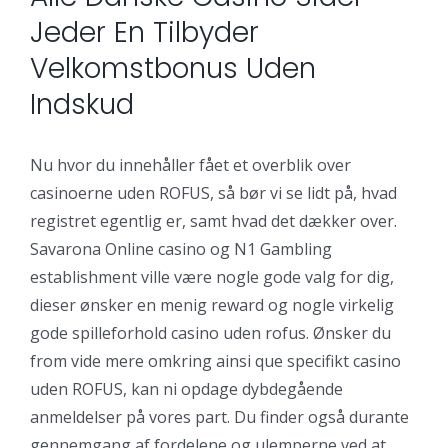
Jeder En Tilbyder
Velkomstbonus Uden
Indskud
Nu hvor du innehåller fået et overblik over
casinoerne uden ROFUS, så bør vi se lidt på, hvad
registret egentlig er, samt hvad det dækker over.
Savarona Online casino og N1 Gambling
establishment ville være nogle gode valg for dig,
dieser ønsker en menig reward og nogle virkelig
gode spilleforhold casino uden rofus. Ønsker du
from vide mere omkring ainsi que specifikt casino
uden ROFUS, kan ni opdage dybdegående
anmeldelser på vores part. Du finder også durante
gennemgang af fordelene og ulemperne ved at