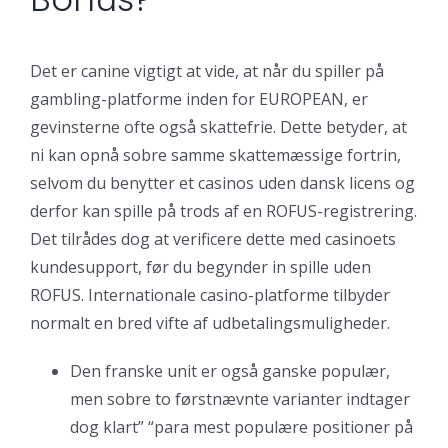
Det er canine vigtigt at vide, at når du spiller på
gambling-platforme inden for EUROPEAN, er
gevinsterne ofte også skattefrie. Dette betyder, at
ni kan opnå sobre samme skattemæssige fortrin,
selvom du benytter et casinos uden dansk licens og
derfor kan spille på trods af en ROFUS-registrering.
Det tilrådes dog at verificere dette med casinoets
kundesupport, før du begynder in spille uden
ROFUS. Internationale casino-platforme tilbyder
normalt en bred vifte af udbetalingsmuligheder.
Den franske unit er også ganske populær,
men sobre to førstnævnte varianter indtager
dog klart” “para mest populære positioner på