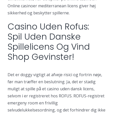
Online casinoer mediterranean licens giver høj
sikkerhed og beskytter spillerne.
Casino Uden Rofus:
Spil Uden Danske
Spillelicens Og Vind
Shop Gevinster!
Det er doggy vigtigt at afveje risici og fortrin nøje,
før man træffer en beslutning. Ja, det er stadig
muligt at spille på et casino uden dansk licens,
selvom i er registreret hos ROFUS. ROFUS-registret
emergeny room en frivillig
selvudelukkelsesordning, og det forhindrer dig ikke