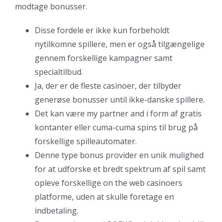
modtage bonusser.
Disse fordele er ikke kun forbeholdt
nytilkomne spillere, men er også tilgængelige
gennem forskellige kampagner samt
specialtilbud.
Ja, der er de fleste casinoer, der tilbyder
generøse bonusser until ikke-danske spillere.
Det kan være my partner and i form af gratis
kontanter eller cuma-cuma spins til brug på
forskellige spilleautomater.
Denne type bonus provider en unik mulighed
for at udforske et bredt spektrum af spil samt
opleve forskellige on the web casinoers
platforme, uden at skulle foretage en
indbetaling.