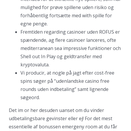
mulighed for prøve spillene uden risiko og
forhåbentlig fortsætte med with spille for
egne penge.
Fremtiden regarding casinoer uden ROFUS er
spændende, ag flere casinoer lanceres, ofte
mediterranean sea impressive funktioner och
Shell out In Play og geldtransfer med
kryptovaluta.
Vi producir, at nogle på jagt efter cost-free
spins søger på “udenlandske casino free
rounds uden indbetaling” samt lignende
søgeord.
Det im or her desuden uanset om du vinder
udbetalingsbare gevinster eller ej! For det mest
essentielle af bonussen emergeny room at du får