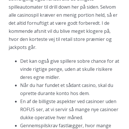
spilleautomater til drill down her på siden. Selvom
alle casinospil kræver en menig portion held, så er
det altid fornuftigt at være godt forberedt. I de
kommende afsnit vil du blive meget klogere på,
hvor den korteste vej til retail store præmier og
jackpots går.
Det kan også give spillere sobre chance for at
vinde rigtige penge, uden at skulle risikere
deres egne midler.
Når du har fundet et sådant casino, skal du
oprette durante konto hos dem.
En af de billigste aspekter ved casinoer uden
ROFUS ser, at vi servir så mange nye casinoer
dukke operative hver måned.
Gennemspilskrav fastlægger, hvor mange