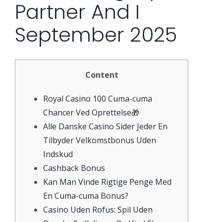
Partner And I
September 2025
Content
Royal Casino 100 Cuma-cuma
Chancer Ved Oprettelse🎁
Alle Danske Casino Sider Jeder En
Tilbyder Velkomstbonus Uden
Indskud
Cashback Bonus
Kan Man Vinde Rigtige Penge Med
En Cuma-cuma Bonus?
Casino Uden Rofus: Spil Uden