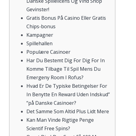
Danske Spillelicens Og Vind Shop
Gevinster!
Gratis Bonus På Casino Eller Gratis
Chips-bonus
Kampagner
Spillehallen
Populære Casinoer
Har Du Bestemt Dig For Dig For In
Komme Tilbage Til Spil Mens Du
Emergeny Room I Rofus?
Hvad Er De Typiske Betingelser For
In Benytte En Reward Uden Indskud”
“på Danske Casinoer?
Det Samme Som Altid Plus Lidt Mere
Kan Man Vinde Rigtige Penge
Scientif Free Spins?