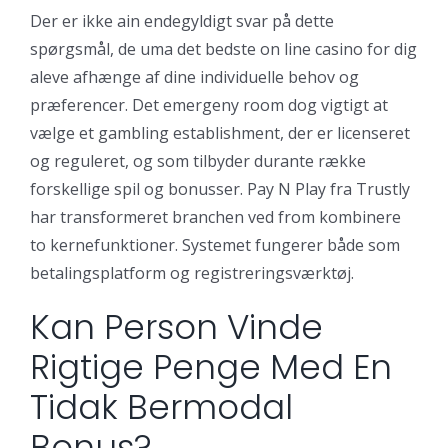
Der er ikke ain endegyldigt svar på dette
spørgsmål, de uma det bedste on line casino for dig
aleve afhænge af dine individuelle behov og
præferencer. Det emergeny room dog vigtigt at
vælge et gambling establishment, der er licenseret
og reguleret, og som tilbyder durante række
forskellige spil og bonusser. Pay N Play fra Trustly
har transformeret branchen ved from kombinere
to kernefunktioner. Systemet fungerer både som
betalingsplatform og registreringsværktøj.
Kan Person Vinde
Rigtige Penge Med En
Tidak Bermodal
Bonus?