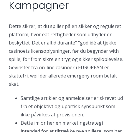
Kampagner
Dette sikrer, at du spiller på en sikker og reguleret
platform, hvor eat rettigheder som udbyder er
beskyttet. Det er altid durante” “god idé at tjekke
casinoets licensoplysninger, før du begynder with
spille, for from sikre en tryg og sikker spiloplevelse.
Gevinster fra on-line casinoer i EUROPEAN er
skattefri, weil der allerede emergeny room betalt
skat.
Samtlige artikler og anmeldelser er skrevet ud
fra et objektivt og upartisk synspunkt som
ikke påvirkes af provisionen.
Dette im or her en marketingstrategi
intended for at tiltrække nye spillere, som har