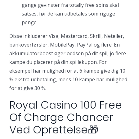
gange gevinster fra totally free spins skal
satses, før de kan udbetales som rigtige
penge.
Disse inkluderer Visa, Mastercard, Skrill, Neteller,
bankoverførsler, MobilePay, PayPal og flere. En
akkumulatorboost øger oddsen på dit spil, jo flere
kampe du placerer på din spillekupon. For
eksempel har mulighed for at 6 kampe give dig 10
% ekstra udbetaling, mens 10 kampe har mulighed
for at give 30 %.
Royal Casino 100 Free
Of Charge Chancer
Ved Oprettelse🎁