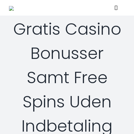
Skip
Toggle
to
Navigat
content
Gratis Casino
Home
Bonusser
About
Samt Free
Services
Managed Security Services
Solutions
Spins Uden
Security Consulting Services
Managed Security Services
Contact Us
Indbetaling
Professional Services
Security Solutions
Support