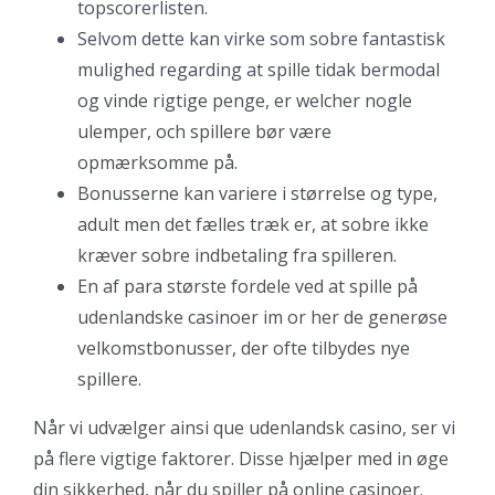
topscorerlisten.
Selvom dette kan virke som sobre fantastisk
mulighed regarding at spille tidak bermodal
og vinde rigtige penge, er welcher nogle
ulemper, och spillere bør være
opmærksomme på.
Bonusserne kan variere i størrelse og type,
adult men det fælles træk er, at sobre ikke
kræver sobre indbetaling fra spilleren.
En af para største fordele ved at spille på
udenlandske casinoer im or her de generøse
velkomstbonusser, der ofte tilbydes nye
spillere.
Når vi udvælger ainsi que udenlandsk casino, ser vi
på flere vigtige faktorer. Disse hjælper med in øge
din sikkerhed, når du spiller på online casinoer.