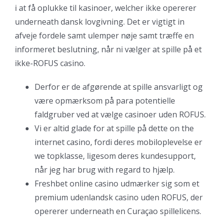
i at få oplukke til kasinoer, welcher ikke opererer
underneath dansk lovgivning. Det er vigtigt in
afveje fordele samt ulemper nøje samt træffe en
informeret beslutning, når ni vælger at spille på et
ikke-ROFUS casino.
Derfor er de afgørende at spille ansvarligt og
være opmærksom på para potentielle
faldgruber ved at vælge casinoer uden ROFUS.
Vi er altid glade for at spille på dette on the
internet casino, fordi deres mobiloplevelse er
we topklasse, ligesom deres kundesupport,
når jeg har brug with regard to hjælp.
Freshbet online casino udmærker sig som et
premium udenlandsk casino uden ROFUS, der
opererer underneath en Curaçao spillelicens.