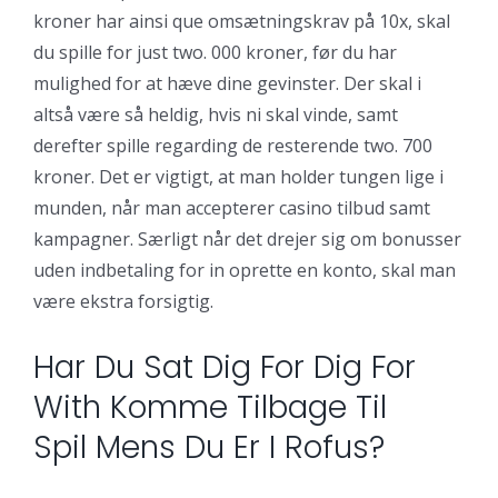
kroner har ainsi que omsætningskrav på 10x, skal
du spille for just two. 000 kroner, før du har
mulighed for at hæve dine gevinster. Der skal i
altså være så heldig, hvis ni skal vinde, samt
derefter spille regarding de resterende two. 700
kroner. Det er vigtigt, at man holder tungen lige i
munden, når man accepterer casino tilbud samt
kampagner. Særligt når det drejer sig om bonusser
uden indbetaling for in oprette en konto, skal man
være ekstra forsigtig.
Har Du Sat Dig For Dig For
With Komme Tilbage Til
Spil Mens Du Er I Rofus?