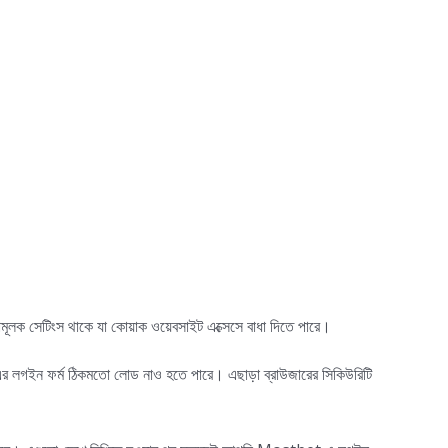
 সেটিংস থাকে যা কোয়াক ওয়েবসাইট এক্সেসে বাধা দিতে পারে।
 এর লগইন ফর্ম ঠিকমতো লোড নাও হতে পারে। এছাড়া ব্রাউজারের সিকিউরিটি