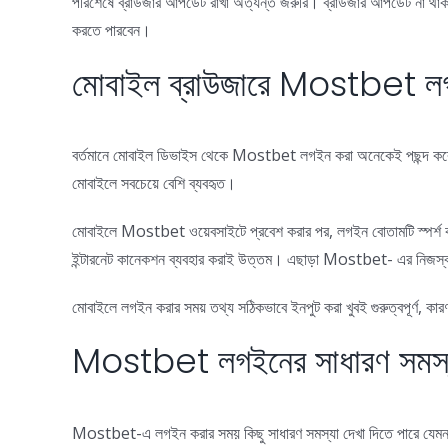
পরিশেষে ব্রাউজার আপডেট রাখা অত্যন্ত জরুরি। ব্রাউজার আপডেট না
করতে পারবেন।
মোবাইল ব্রাউজারে Mostbet লগই
বর্তমানে মোবাইল ডিভাইস থেকে Mostbet লগইন করা অনেকেই পছন্দ ক
মোবাইলে সবচেয়ে বেশি ব্যবহৃত।
মোবাইলে Mostbet ওয়েবসাইটে প্রবেশ করার পর, লগইন বোতামটি স্পর্শ ক
ইন্টারনেট কানেকশন ব্যবহার করাই উত্তম। এছাড়া Mostbet- এর নিজস্ব 
মোবাইলে লগইন করার সময় তথ্য সঠিকভাবে ইনপুট করা খুবই গুরুত্বপূর্ণ,
Mostbet লগইনের সাধারণ সমস্
Mostbet-এ লগইন করার সময় কিছু সাধারণ সমস্যা দেখা দিতে পারে যেমন পা