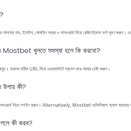
ো?
ার নাম, ইমেইল, মোবাইল নম্বর ও পাসওয়ার্ড দিয়ে রেজিস্ট্রেশন ফর্ম পূরণ করুন। এর
 Mostbet খুলতে সমস্যা হলে কি করবো?
 রাখুন। তারপর সঠিক URL দিয়ে ওয়েবসাইটে প্রবেশ করে আবার চেষ্টা করুন।
 উপায় কী?
াসওয়ার্ড দিয়ে লগইন করুন। Alternatively, Mostbet অফিসিয়াল অ্যাপ ব্যবহার ক
গেলে কী করব?