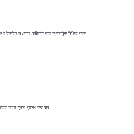
পর ইমেইল বা ফোন ভেরিফাই করে অ্যাকাউন্ট নিশ্চিত করুন।
রলে আরো দ্রুত প্রবেশ করা যায়।