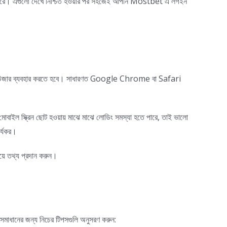
 পারে। এগুলো দেখে নিশ্চিত হওয়ার পর সহজেই আপনি Mostbet এ লগইন
্রাউজার ব্যবহার করতে হবে। সাধারণত Google Chrome বা Safari
বাইল স্ক্রিন ছোট হওয়ায় মাঝে মাঝে লোডিং সমস্যা হতে পারে, তাই ভালো
র্যকর।
য়ে তথ্য প্রদান করুন।
সমাধানের জন্য নিচের টিপসগুলি অনুসরণ করুন: