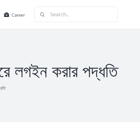
Search
Career
for:
রে লগইন করার পদ্ধতি
্ধতি