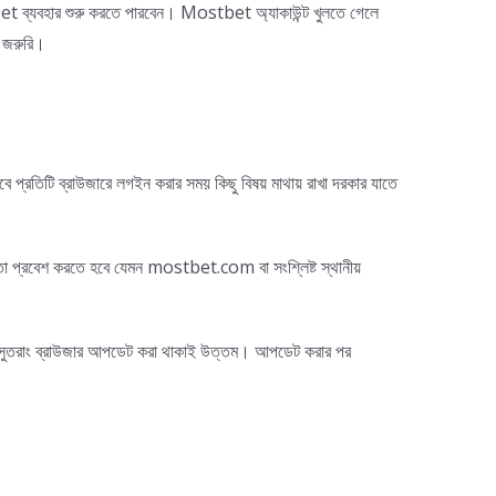
t ব্যবহার শুরু করতে পারবেন। Mostbet অ্যাকাউন্ট খুলতে গেলে
া জরুরি।
 ব্রাউজারে লগইন করার সময় কিছু বিষয় মাথায় রাখা দরকার যাতে
ো প্রবেশ করতে হবে যেমন mostbet.com বা সংশ্লিষ্ট স্থানীয়
রে। সুতরাং ব্রাউজার আপডেট করা থাকাই উত্তম। আপডেট করার পর