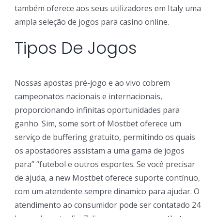
também oferece aos seus utilizadores em Italy uma
ampla seleção de jogos para casino online.
Tipos De Jogos
Nossas apostas pré-jogo e ao vivo cobrem
campeonatos nacionais e internacionais,
proporcionando infinitas oportunidades para
ganho. Sim, some sort of Mostbet oferece um
serviço de buffering gratuito, permitindo os quais
os apostadores assistam a uma gama de jogos
para” “futebol e outros esportes. Se você precisar
de ajuda, a new Mostbet oferece suporte contínuo,
com um atendente sempre dinamico para ajudar. O
atendimento ao consumidor pode ser contatado 24