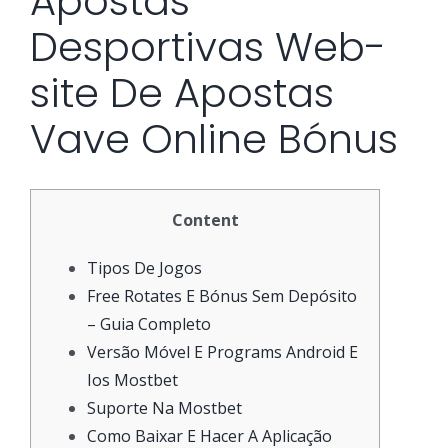
Apostas
Desportivas Web-
site De Apostas
Vave Online Bónus
Content
Tipos De Jogos
Free Rotates E Bónus Sem Depósito
– Guia Completo
Versão Móvel E Programs Android E
Ios Mostbet
Suporte Na Mostbet
Como Baixar E Hacer A Aplicação