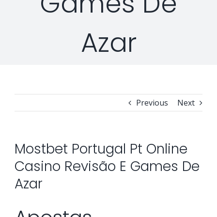
Games De
Professional Services
Security Solutions
Support
Azar
Security Orchestration, Automation & Response
Collaboration Solutions
Career
Search
Internet Access Management
Data Center Solutions
for:
Next Generation Endpoint Security
Huawei Datacenter
Specialized Solutions
Previous
Next
Next Generation Firewalls
Lenovo Datacenter
Mostbet Portugal Pt Online
Casino Revisão E Games De
Next Generation SIEM
Dell EMC
Azar
Threat Intelligence & Attribution