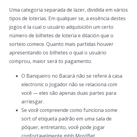
Uma categoria separada de lazer, dividida em vários
tipos de loterias. Em qualquer se, a essência destes
jogos é la cual o usuário adquisición um certo
número de bilhetes de loteria e dilación que o
sorteio comece. Quanto mais partidas houver
apresentando os bilhetes o qual o usuário
comprou, maior será to pagamento.
O Banqueiro no Bacará não se refere à casa
electronic o Jogador não se relaciona com
você — eles são apenas duas partes para
arriesgar.
Se você compreende como funciona some
sort of etiqueta padrão em uma sala de
pôquer, entretanto, você pode jogar
confortavelmente mhh MostBet.