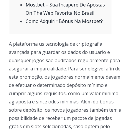
Mostbet – Sua Incapere De Apostas
On The Web Favorita No Brasil
Como Adquirir Bônus Na Mostbet?
A plataforma us tecnologia de criptografia
avançada para guardar os dados do usuário e
quaisquer jogos são auditados regularmente para
asegurar a imparcialidade. Para ser elegível afin de
esta promoção, os jogadores normalmente devem
de efetuar o determinado depósito mínimo e
cumprir alguns requisitos, como um valor mínimo
ag aposta e since odds mínimas. Além do bónus
sobre depósito, os novos jogadores também tem a
possibilidade de receber um pacote de jogadas
grátis em slots selecionadas, caso optem pelo