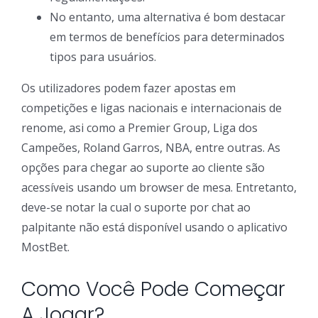
No entanto, uma alternativa é bom destacar
em termos de benefícios para determinados
tipos para usuários.
Os utilizadores podem fazer apostas em
competições e ligas nacionais e internacionais de
renome, asi como a Premier Group, Liga dos
Campeões, Roland Garros, NBA, entre outras. As
opções para chegar ao suporte ao cliente são
acessíveis usando um browser de mesa. Entretanto,
deve-se notar la cual o suporte por chat ao
palpitante não está disponível usando o aplicativo
MostBet.
Como Você Pode Começar
A Jogar?