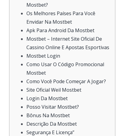
Mostbet?
Os Melhores Países Para Você
Envidar Na Mostbet
Apk Para Android Da Mostbet
Mostbet – Internet Site Oficial De
Cassino Online E Apostas Esportivas
Mostbet Login
Como Usar O Código Promocional
Mostbet
Como Você Pode Começar A Jogar?
Site Oficial Weil Mostbet
Login Da Mostbet
Posso Visitar Mostbet?
Bônus Na Mostbet
Descrição Da Mostbet
Segurança E Licença”