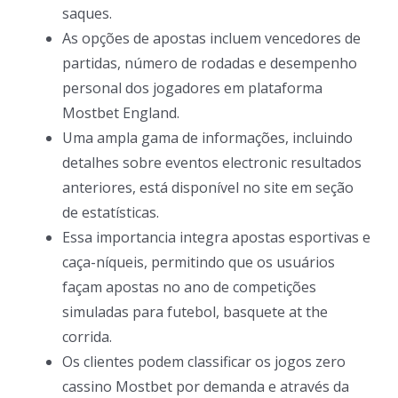
saques.
As opções de apostas incluem vencedores de
partidas, número de rodadas e desempenho
personal dos jogadores em plataforma
Mostbet England.
Uma ampla gama de informações, incluindo
detalhes sobre eventos electronic resultados
anteriores, está disponível no site em seção
de estatísticas.
Essa importancia integra apostas esportivas e
caça-níqueis, permitindo que os usuários
façam apostas no ano de competições
simuladas para futebol, basquete at the
corrida.
Os clientes podem classificar os jogos zero
cassino Mostbet por demanda e através da