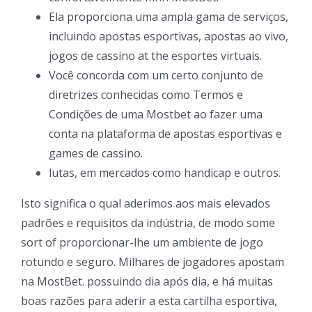
Ela proporciona uma ampla gama de serviços,
incluindo apostas esportivas, apostas ao vivo,
jogos de cassino at the esportes virtuais.
Você concorda com um certo conjunto de
diretrizes conhecidas como Termos e
Condições de uma Mostbet ao fazer uma
conta na plataforma de apostas esportivas e
games de cassino.
lutas, em mercados como handicap e outros.
Isto significa o qual aderimos aos mais elevados
padrões e requisitos da indústria, de modo some
sort of proporcionar-lhe um ambiente de jogo
rotundo e seguro. Milhares de jogadores apostam
na MostBet. possuindo dia após dia, e há muitas
boas razões para aderir a esta cartilha esportiva,