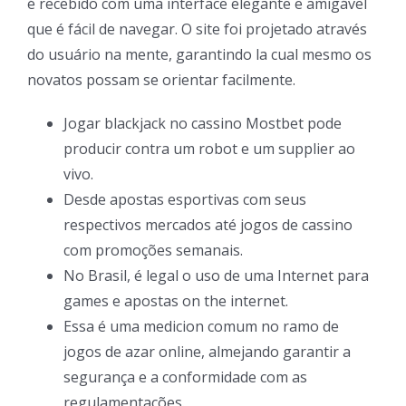
é recebido com uma interface elegante e amigável
que é fácil de navegar. O site foi projetado através
do usuário na mente, garantindo la cual mesmo os
novatos possam se orientar facilmente.
Jogar blackjack no cassino Mostbet pode
producir contra um robot e um supplier ao
vivo.
Desde apostas esportivas com seus
respectivos mercados até jogos de cassino
com promoções semanais.
No Brasil, é legal o uso de uma Internet para
games e apostas on the internet.
Essa é uma medicion comum no ramo de
jogos de azar online, almejando garantir a
segurança e a conformidade com as
regulamentações.