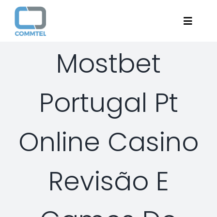
Skip
to
Toggle
content
Navigat
Mostbet
Home
Portugal Pt
About
Services
Online Casino
Managed Security Services
Solutions
Revisão E
Security Consulting Services
Managed Security Services
Contact Us