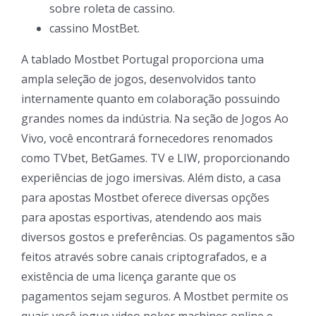
sobre roleta de cassino.
cassino MostBet.
A tablado Mostbet Portugal proporciona uma
ampla seleção de jogos, desenvolvidos tanto
internamente quanto em colaboração possuindo
grandes nomes da indústria. Na seção de Jogos Ao
Vivo, você encontrará fornecedores renomados
como TVbet, BetGames. TV e LIW, proporcionando
experiências de jogo imersivas. Além disto, a casa
para apostas Mostbet oferece diversas opções
para apostas esportivas, atendendo aos mais
diversos gostos e preferências. Os pagamentos são
feitos através sobre canais criptografados, e a
existência de uma licença garante que os
pagamentos sejam seguros. A Mostbet permite os