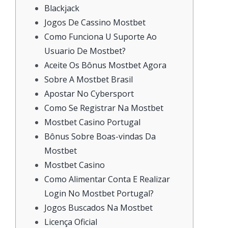
Blackjack
Jogos De Cassino Mostbet
Como Funciona U Suporte Ao
Usuario De Mostbet?
Aceite Os Bônus Mostbet Agora
Sobre A Mostbet Brasil
Apostar No Cybersport
Como Se Registrar Na Mostbet
Mostbet Casino Portugal
Bônus Sobre Boas-vindas Da
Mostbet
Mostbet Casino
Como Alimentar Conta E Realizar
Login No Mostbet Portugal?
Jogos Buscados Na Mostbet
Licença Oficial