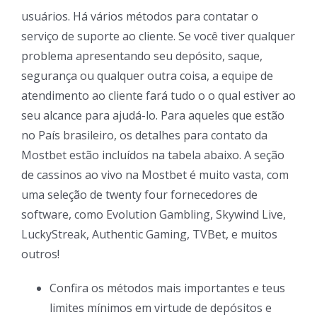
usuários. Há vários métodos para contatar o
serviço de suporte ao cliente. Se você tiver qualquer
problema apresentando seu depósito, saque,
segurança ou qualquer outra coisa, a equipe de
atendimento ao cliente fará tudo o o qual estiver ao
seu alcance para ajudá-lo. Para aqueles que estão
no País brasileiro, os detalhes para contato da
Mostbet estão incluídos na tabela abaixo. A seção
de cassinos ao vivo na Mostbet é muito vasta, com
uma seleção de twenty four fornecedores de
software, como Evolution Gambling, Skywind Live,
LuckyStreak, Authentic Gaming, TVBet, e muitos
outros!
Confira os métodos mais importantes e teus
limites mínimos em virtude de depósitos e