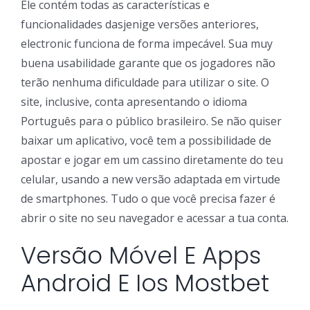
Ele contém todas as características e
funcionalidades dasjenige versões anteriores,
electronic funciona de forma impecável. Sua muy
buena usabilidade garante que os jogadores não
terão nenhuma dificuldade para utilizar o site. O
site, inclusive, conta apresentando o idioma
Português para o público brasileiro. Se não quiser
baixar um aplicativo, você tem a possibilidade de
apostar e jogar em um cassino diretamente do teu
celular, usando a new versão adaptada em virtude
de smartphones. Tudo o que você precisa fazer é
abrir o site no seu navegador e acessar a tua conta.
Versão Móvel E Apps
Android E Ios Mostbet