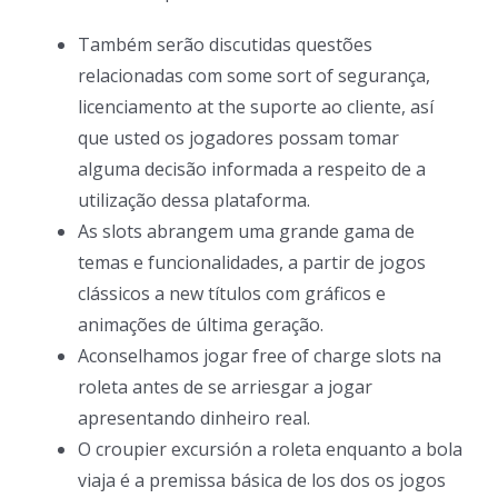
Também serão discutidas questões
relacionadas com some sort of segurança,
licenciamento at the suporte ao cliente, así
que usted os jogadores possam tomar
alguma decisão informada a respeito de a
utilização dessa plataforma.
As slots abrangem uma grande gama de
temas e funcionalidades, a partir de jogos
clássicos a new títulos com gráficos e
animações de última geração.
Aconselhamos jogar free of charge slots na
roleta antes de se arriesgar a jogar
apresentando dinheiro real.
O croupier excursión a roleta enquanto a bola
viaja é a premissa básica de los dos os jogos