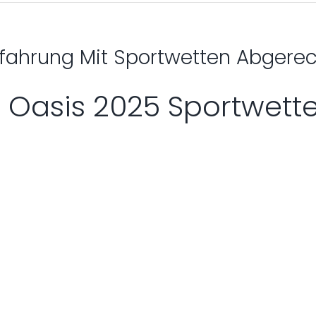
rfahrung Mit Sportwetten Abgere
 Oasis 2025 Sportwett