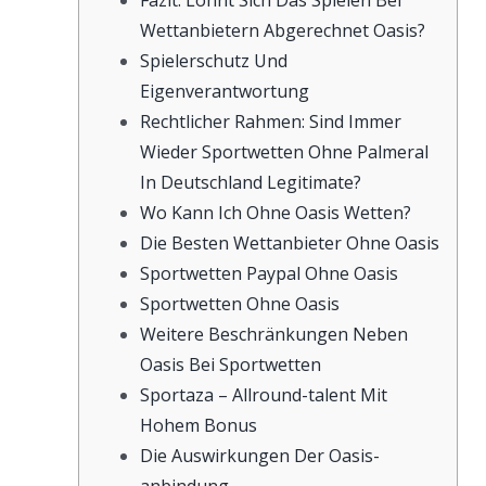
Wettanbietern Abgerechnet Oasis?
Spielerschutz Und
Eigenverantwortung
Rechtlicher Rahmen: Sind Immer
Wieder Sportwetten Ohne Palmeral
In Deutschland Legitimate?
Wo Kann Ich Ohne Oasis Wetten?
Die Besten Wettanbieter Ohne Oasis
Sportwetten Paypal Ohne Oasis
Sportwetten Ohne Oasis
Weitere Beschränkungen Neben
Oasis Bei Sportwetten
Sportaza – Allround-talent Mit
Hohem Bonus
Die Auswirkungen Der Oasis-
anbindung