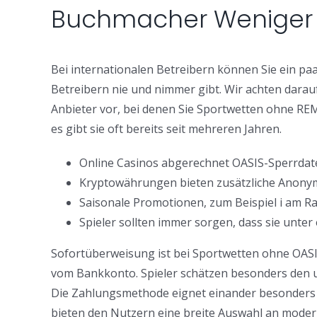
Buchmacher Weniger 
Bei internationalen Betreibern können Sie ein p
Betreibern nie und nimmer gibt. Wir achten darau
Anbieter vor, bei denen Sie Sportwetten ohne REM
es gibt sie oft bereits seit mehreren Jahren.
Online Casinos abgerechnet OASIS-Sperrdate
Kryptowährungen bieten zusätzliche Anonymi
Saisonale Promotionen, zum Beispiel i am Rah
Spieler sollten immer sorgen, dass sie unt
Sofortüberweisung ist bei Sportwetten ohne OASIS
vom Bankkonto. Spieler schätzen besonders den 
Die Zahlungsmethode eignet einander besonders f
bieten den Nutzern eine breite Auswahl an mo