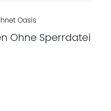
chnet Oasis
en Ohne Sperrdatei