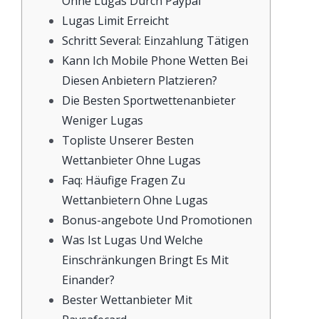
Ohne Lugas Durch Paypal
Lugas Limit Erreicht
Schritt Several: Einzahlung Tätigen
Kann Ich Mobile Phone Wetten Bei
Diesen Anbietern Platzieren?
Die Besten Sportwettenanbieter
Weniger Lugas
Topliste Unserer Besten
Wettanbieter Ohne Lugas
Faq: Häufige Fragen Zu
Wettanbietern Ohne Lugas
Bonus-angebote Und Promotionen
Was Ist Lugas Und Welche
Einschränkungen Bringt Es Mit
Einander?
Bester Wettanbieter Mit