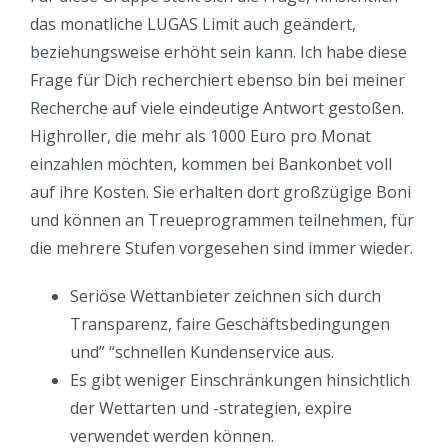
das monatliche LUGAS Limit auch geändert,
beziehungsweise erhöht sein kann. Ich habe diese
Frage für Dich recherchiert ebenso bin bei meiner
Recherche auf viele eindeutige Antwort gestoßen.
Highroller, die mehr als 1000 Euro pro Monat
einzahlen möchten, kommen bei Bankonbet voll
auf ihre Kosten. Sie erhalten dort großzügige Boni
und können an Treueprogrammen teilnehmen, für
die mehrere Stufen vorgesehen sind immer wieder.
Seriöse Wettanbieter zeichnen sich durch
Transparenz, faire Geschäftsbedingungen
und” “schnellen Kundenservice aus.
Es gibt weniger Einschränkungen hinsichtlich
der Wettarten und -strategien, expire
verwendet werden können.