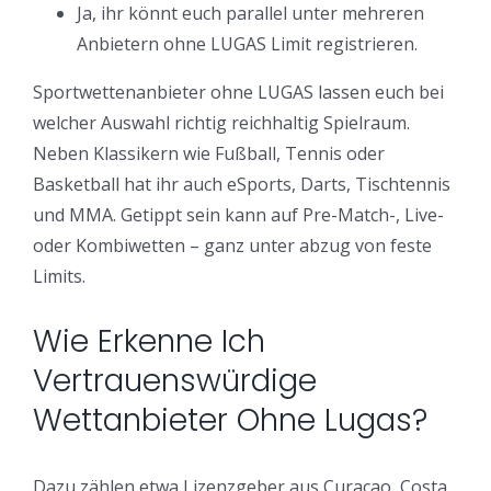
Ja, ihr könnt euch parallel unter mehreren
Anbietern ohne LUGAS Limit registrieren.
Sportwettenanbieter ohne LUGAS lassen euch bei
welcher Auswahl richtig reichhaltig Spielraum.
Neben Klassikern wie Fußball, Tennis oder
Basketball hat ihr auch eSports, Darts, Tischtennis
und MMA. Getippt sein kann auf Pre-Match-, Live-
oder Kombiwetten – ganz unter abzug von feste
Limits.
Wie Erkenne Ich
Vertrauenswürdige
Wettanbieter Ohne Lugas?
Dazu zählen etwa Lizenzgeber aus Curacao, Costa