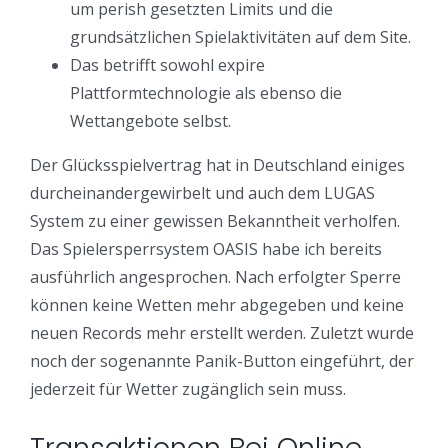
um perish gesetzten Limits und die
grundsätzlichen Spielaktivitäten auf dem Site.
Das betrifft sowohl expire
Plattformtechnologie als ebenso die
Wettangebote selbst.
Der Glücksspielvertrag hat in Deutschland einiges
durcheinandergewirbelt und auch dem LUGAS
System zu einer gewissen Bekanntheit verholfen.
Das Spielersperrsystem OASIS habe ich bereits
ausführlich angesprochen. Nach erfolgter Sperre
können keine Wetten mehr abgegeben und keine
neuen Records mehr erstellt werden. Zuletzt wurde
noch der sogenannte Panik-Button eingeführt, der
jederzeit für Wetter zugänglich sein muss.