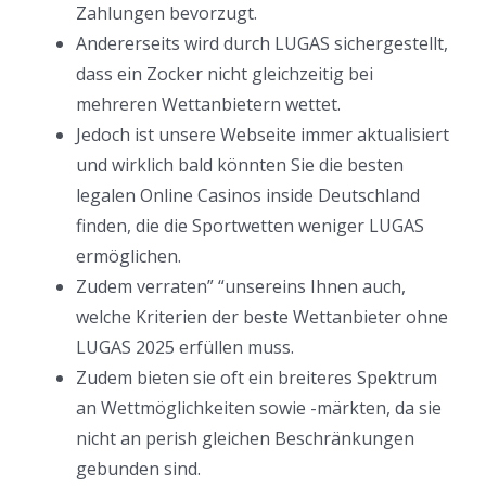
Zahlungen bevorzugt.
Andererseits wird durch LUGAS sichergestellt,
dass ein Zocker nicht gleichzeitig bei
mehreren Wettanbietern wettet.
Jedoch ist unsere Webseite immer aktualisiert
und wirklich bald könnten Sie die besten
legalen Online Casinos inside Deutschland
finden, die die Sportwetten weniger LUGAS
ermöglichen.
Zudem verraten” “unsereins Ihnen auch,
welche Kriterien der beste Wettanbieter ohne
LUGAS 2025 erfüllen muss.
Zudem bieten sie oft ein breiteres Spektrum
an Wettmöglichkeiten sowie -märkten, da sie
nicht an perish gleichen Beschränkungen
gebunden sind.