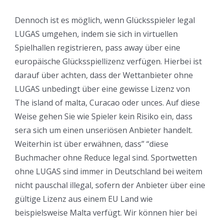
Dennoch ist es möglich, wenn Glücksspieler legal
LUGAS umgehen, indem sie sich in virtuellen
Spielhallen registrieren, pass away über eine
europäische Glücksspiellizenz verfügen. Hierbei ist
darauf über achten, dass der Wettanbieter ohne
LUGAS unbedingt über eine gewisse Lizenz von
The island of malta, Curacao oder unces. Auf diese
Weise gehen Sie wie Spieler kein Risiko ein, dass
sera sich um einen unseriösen Anbieter handelt.
Weiterhin ist über erwähnen, dass” “diese
Buchmacher ohne Reduce legal sind. Sportwetten
ohne LUGAS sind immer in Deutschland bei weitem
nicht pauschal illegal, sofern der Anbieter über eine
gültige Lizenz aus einem EU Land wie
beispielsweise Malta verfügt. Wir können hier bei