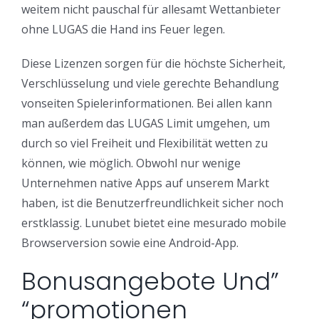
weitem nicht pauschal für allesamt Wettanbieter
ohne LUGAS die Hand ins Feuer legen.
Diese Lizenzen sorgen für die höchste Sicherheit,
Verschlüsselung und viele gerechte Behandlung
vonseiten Spielerinformationen. Bei allen kann
man außerdem das LUGAS Limit umgehen, um
durch so viel Freiheit und Flexibilität wetten zu
können, wie möglich. Obwohl nur wenige
Unternehmen native Apps auf unserem Markt
haben, ist die Benutzerfreundlichkeit sicher noch
erstklassig. Lunubet bietet eine mesurado mobile
Browserversion sowie eine Android-App.
Bonusangebote Und”
“promotionen