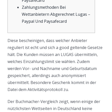
Paysafecard
Zahlungsmethoden Bei
Wettanbietern Abgerechnet Lugas –
Paypal Und Paysafecard
Diese bescheinigen, dass welcher Anbieter
reguliert ist echt und sich a good geltende Gesetze
hält. Die Kunden müssen an LUGAS übermitteln,
welches Einzahlungslimit sie wählen. Zudem
werden Vor- und Nachname und Geburtsdatum
gespeichert, allerdings auch anonymisiert
übermittelt. Besondere Geschenk kommt in der
Datei dem Aktivitätsprotokoll zu.
Der Buchmacher-Vergleich zeigt, wenn einige der
nützlichsten Wettseiten in Deutschland keine