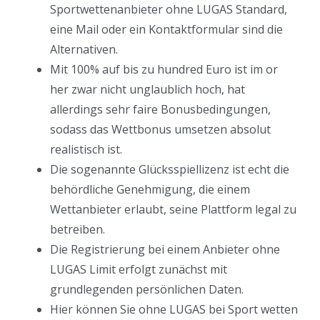
Sportwettenanbieter ohne LUGAS Standard,
eine Mail oder ein Kontaktformular sind die
Alternativen.
Mit 100% auf bis zu hundred Euro ist im or
her zwar nicht unglaublich hoch, hat
allerdings sehr faire Bonusbedingungen,
sodass das Wettbonus umsetzen absolut
realistisch ist.
Die sogenannte Glücksspiellizenz ist echt die
behördliche Genehmigung, die einem
Wettanbieter erlaubt, seine Plattform legal zu
betreiben.
Die Registrierung bei einem Anbieter ohne
LUGAS Limit erfolgt zunächst mit
grundlegenden persönlichen Daten.
Hier können Sie ohne LUGAS bei Sport wetten