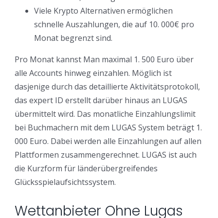
Viele Krypto Alternativen ermöglichen
schnelle Auszahlungen, die auf 10. 000€ pro
Monat begrenzt sind.
Pro Monat kannst Man maximal 1. 500 Euro über
alle Accounts hinweg einzahlen. Möglich ist
dasjenige durch das detaillierte Aktivitätsprotokoll,
das expert ID erstellt darüber hinaus an LUGAS
übermittelt wird. Das monatliche Einzahlungslimit
bei Buchmachern mit dem LUGAS System beträgt 1.
000 Euro. Dabei werden alle Einzahlungen auf allen
Plattformen zusammengerechnet. LUGAS ist auch
die Kurzform für länderübergreifendes
Glücksspielaufsichtssystem.
Wettanbieter Ohne Lugas