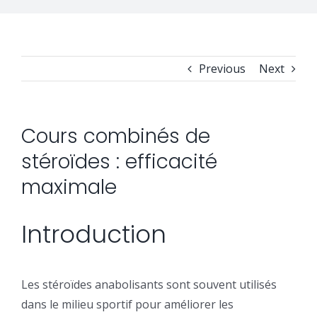
Security Orchestration, Automation & Response
Collaboration Solutions
Career
Previous
Next
Search
Internet Access Management
Data Center Solutions
for:
Cours combinés de
Next Generation Endpoint Security
Huawei Datacenter
Specialized Solutions
stéroïdes : efficacité
Next Generation Firewalls
Lenovo Datacenter
maximale
Introduction
Next Generation SIEM
Dell EMC
Threat Intelligence & Attribution
Les stéroïdes anabolisants sont souvent utilisés
dans le milieu sportif pour améliorer les