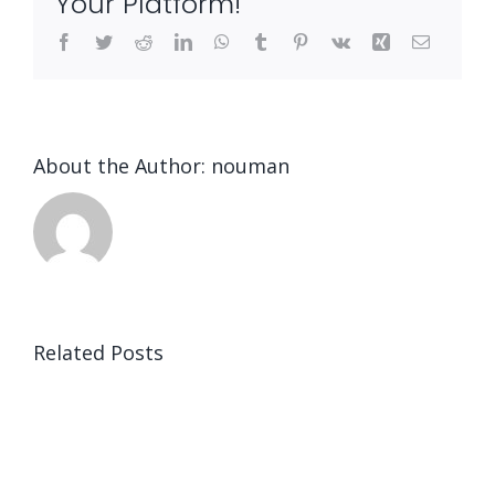
Your Platform!
Facebook
Twitter
Reddit
LinkedIn
WhatsApp
Tumblr
Pinterest
Vk
Xing
Email
About the Author:
nouman
Related Posts