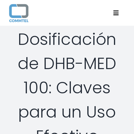
Skip
to
Toggle
content
Navigat
Dosificación
Home
de DHB-MED
About
Services
100: Claves
Managed Security Services
Solutions
para un Uso
Security Consulting Services
Managed Security Services
Contact Us