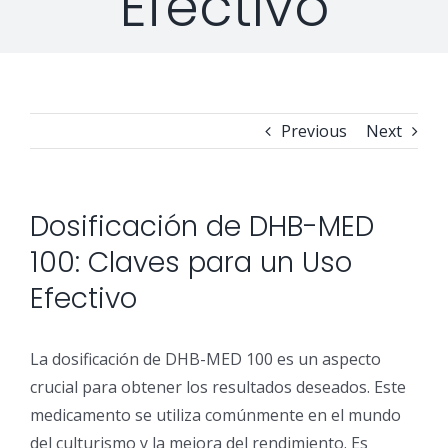
Efectivo
Professional Services
Security Solutions
Support
Security Orchestration, Automation & Response
Collaboration Solutions
Career
Search
Previous
Next
Internet Access Management
Data Center Solutions
for:
Next Generation Endpoint Security
Huawei Datacenter
Specialized Solutions
Dosificación de DHB-MED
100: Claves para un Uso
Next Generation Firewalls
Lenovo Datacenter
Efectivo
Next Generation SIEM
Dell EMC
La dosificación de DHB-MED 100 es un aspecto
crucial para obtener los resultados deseados. Este
Threat Intelligence & Attribution
medicamento se utiliza comúnmente en el mundo
del culturismo y la mejora del rendimiento. Es