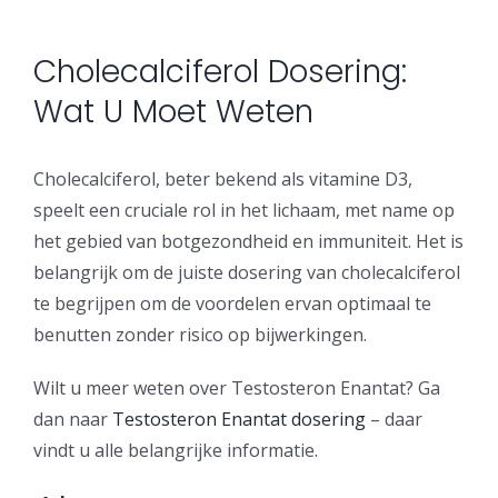
Professional Services
Security Solutions
Support
Cholecalciferol Dosering:
Security Orchestration, Automation & Response
Collaboration Solutions
Career
Wat U Moet Weten
Search
Internet Access Management
Data Center Solutions
for:
Cholecalciferol, beter bekend als vitamine D3,
speelt een cruciale rol in het lichaam, met name op
Next Generation Endpoint Security
Huawei Datacenter
Specialized Solutions
het gebied van botgezondheid en immuniteit. Het is
belangrijk om de juiste dosering van cholecalciferol
Next Generation Firewalls
Lenovo Datacenter
te begrijpen om de voordelen ervan optimaal te
benutten zonder risico op bijwerkingen.
Next Generation SIEM
Dell EMC
Wilt u meer weten over Testosteron Enantat? Ga
dan naar
Testosteron Enantat dosering
– daar
Threat Intelligence & Attribution
vindt u alle belangrijke informatie.