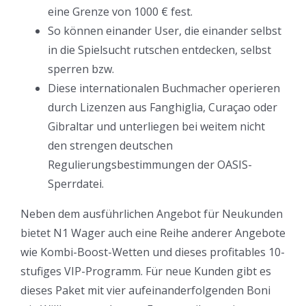
eine Grenze von 1000 € fest.
So können einander User, die einander selbst
in die Spielsucht rutschen entdecken, selbst
sperren bzw.
Diese internationalen Buchmacher operieren
durch Lizenzen aus Fanghiglia, Curaçao oder
Gibraltar und unterliegen bei weitem nicht
den strengen deutschen
Regulierungsbestimmungen der OASIS-
Sperrdatei.
Neben dem ausführlichen Angebot für Neukunden
bietet N1 Wager auch eine Reihe anderer Angebote
wie Kombi-Boost-Wetten und dieses profitables 10-
stufiges VIP-Programm. Für neue Kunden gibt es
dieses Paket mit vier aufeinanderfolgenden Boni