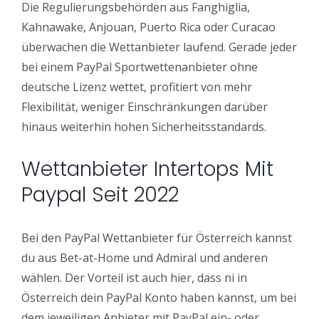
Die Regulierungsbehörden aus Fanghiglia,
Kahnawake, Anjouan, Puerto Rica oder Curacao
überwachen die Wettanbieter laufend. Gerade jeder
bei einem PayPal Sportwettenanbieter ohne
deutsche Lizenz wettet, profitiert von mehr
Flexibilität, weniger Einschränkungen darüber
hinaus weiterhin hohen Sicherheitsstandards.
Wettanbieter Intertops Mit
Paypal Seit 2022
Bei den PayPal Wettanbieter für Österreich kannst
du aus Bet-at-Home und Admiral und anderen
wählen. Der Vorteil ist auch hier, dass ni in
Österreich dein PayPal Konto haben kannst, um bei
dem jeweiligen Anbieter mit PayPal ein- oder