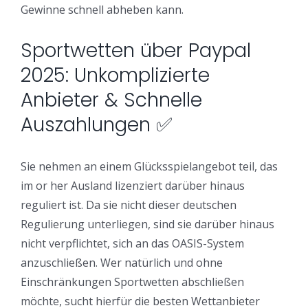
Gewinne schnell abheben kann.
Sportwetten über Paypal
2025: Unkomplizierte
Anbieter & Schnelle
Auszahlungen ✅
Sie nehmen an einem Glücksspielangebot teil, das
im or her Ausland lizenziert darüber hinaus
reguliert ist. Da sie nicht dieser deutschen
Regulierung unterliegen, sind sie darüber hinaus
nicht verpflichtet, sich an das OASIS-System
anzuschließen. Wer natürlich und ohne
Einschränkungen Sportwetten abschließen
möchte, sucht hierfür die besten Wettanbieter