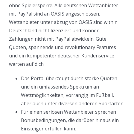
ohne Spielersperre. Alle deutschen Wettanbieter
mit PayPal sind an OASIS angeschlossen.
Wettanbieter unter abzug von OASIS sind within
Deutschland nicht lizenziert und können
Zahlungen nicht mit PayPal abwickeln. Gute
Quoten, spannende und revolutionary Features
und ein kompetenter deutscher Kundenservice
warten auf dich.
Das Portal überzeugt durch starke Quoten
und ein umfassendes Spektrum an
Wettmöglichkeiten, vorrangig im Fußball,
aber auch unter diversen anderen Sportarten.
Für einen seriösen Wettanbieter sprechen
Bonusbedingungen, die darüber hinaus ein
Einsteiger erfüllen kann.