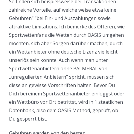
So finden sich beispielsweise bei Transaktionen
zahlreiche Vorteile, auf welche weise etwa keine
Gebühren” “bei Ein- und Auszahlungen sowie
attraktive Limitations. Ich bemerke des Öfteren, wie
Sportwettenfans die Wetten durch OASIS umgehen
möchten, sich aber Sorgen darüber machen, durch
ein Wettanbieter ohne deutsche Lizenz vielleicht
unseriös sein könnte. Auch wenn man unter
Sportwettenanbietern ohne PALMERAL von
„unregulierten Anbietern“ spricht, müssen sich
diese an gewisse Vorschriften halten. Bevor Du
Dich bei einem Sportwettenanbieter einloggst oder
ein Wettbüro vor Ort betrittst, wird in 1 staatlichen
Datenbank, also dem OASIS Method, geprüft, ob
Du gesperrt bist.
Gebühren werden von den besten