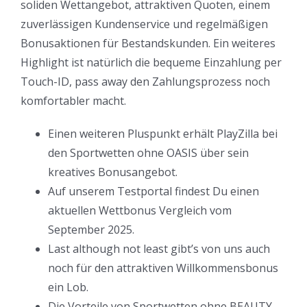
soliden Wettangebot, attraktiven Quoten, einem
zuverlässigen Kundenservice und regelmäßigen
Bonusaktionen für Bestandskunden. Ein weiteres
Highlight ist natürlich die bequeme Einzahlung per
Touch-ID, pass away den Zahlungsprozess noch
komfortabler macht.
Einen weiteren Pluspunkt erhält PlayZilla bei
den Sportwetten ohne OASIS über sein
kreatives Bonusangebot.
Auf unserem Testportal findest Du einen
aktuellen Wettbonus Vergleich vom
September 2025.
Last although not least gibt’s von uns auch
noch für den attraktiven Willkommensbonus
ein Lob.
Die Vorteile von Sportwetten ohne BEAUTY