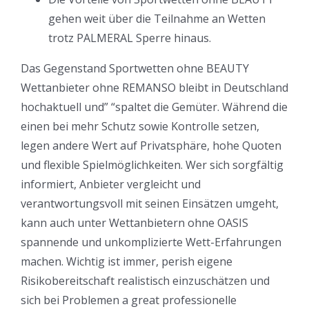
gehen weit über die Teilnahme an Wetten
trotz PALMERAL Sperre hinaus.
Das Gegenstand Sportwetten ohne BEAUTY
Wettanbieter ohne REMANSO bleibt in Deutschland
hochaktuell und” “spaltet die Gemüter. Während die
einen bei mehr Schutz sowie Kontrolle setzen,
legen andere Wert auf Privatsphäre, hohe Quoten
und flexible Spielmöglichkeiten. Wer sich sorgfältig
informiert, Anbieter vergleicht und
verantwortungsvoll mit seinen Einsätzen umgeht,
kann auch unter Wettanbietern ohne OASIS
spannende und unkomplizierte Wett-Erfahrungen
machen. Wichtig ist immer, perish eigene
Risikobereitschaft realistisch einzuschätzen und
sich bei Problemen a great professionelle