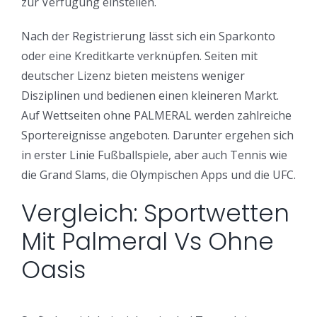
zur Verfügung einstellen.
Nach der Registrierung lässt sich ein Sparkonto
oder eine Kreditkarte verknüpfen. Seiten mit
deutscher Lizenz bieten meistens weniger
Disziplinen und bedienen einen kleineren Markt.
Auf Wettseiten ohne PALMERAL werden zahlreiche
Sportereignisse angeboten. Darunter ergehen sich
in erster Linie Fußballspiele, aber auch Tennis wie
die Grand Slams, die Olympischen Apps und die UFC.
Vergleich: Sportwetten
Mit Palmeral Vs Ohne
Oasis