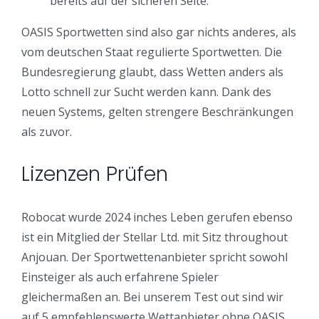
bereits auf der sicheren Seite.
OASIS Sportwetten sind also gar nichts anderes, als
vom deutschen Staat regulierte Sportwetten. Die
Bundesregierung glaubt, dass Wetten anders als
Lotto schnell zur Sucht werden kann. Dank des
neuen Systems, gelten strengere Beschränkungen
als zuvor.
Lizenzen Prüfen
Robocat wurde 2024 inches Leben gerufen ebenso
ist ein Mitglied der Stellar Ltd. mit Sitz throughout
Anjouan. Der Sportwettenanbieter spricht sowohl
Einsteiger als auch erfahrene Spieler
gleichermaßen an. Bei unserem Test out sind wir
auf 5 empfehlenswerte Wettanbieter ohne OASIS