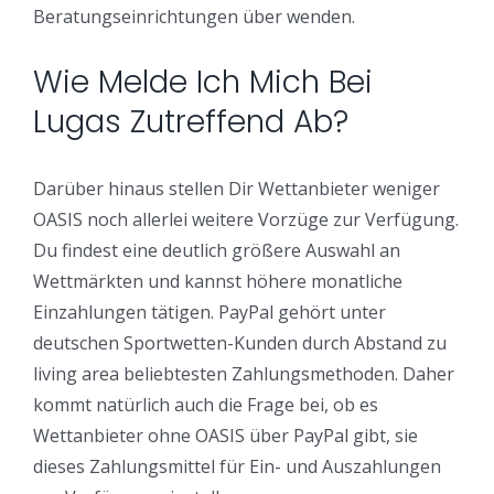
Beratungseinrichtungen über wenden.
Wie Melde Ich Mich Bei
Lugas Zutreffend Ab?
Darüber hinaus stellen Dir Wettanbieter weniger
OASIS noch allerlei weitere Vorzüge zur Verfügung.
Du findest eine deutlich größere Auswahl an
Wettmärkten und kannst höhere monatliche
Einzahlungen tätigen. PayPal gehört unter
deutschen Sportwetten-Kunden durch Abstand zu
living area beliebtesten Zahlungsmethoden. Daher
kommt natürlich auch die Frage bei, ob es
Wettanbieter ohne OASIS über PayPal gibt, sie
dieses Zahlungsmittel für Ein- und Auszahlungen