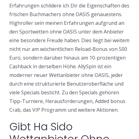
Erfahrungen schildere ich Dir die Eigenschaften des
frischen Buchmachers ohne OASIS genauestens.
Highroller sein meinen Erfahrungen aufgrund an
den Sportwetten ohne OASIS unter dem Anbieter
eine besondere Freude haben. Dies liegt bei weitem
nicht nur am wöchentlichen Reload-Bonus von 500
Euro, sondern darüber hinaus am 10-prozentigen
Cashback in derselben Höhe. AllySpin ist ein
moderner neuer Wettanbieter ohne OASIS, jeder
durch eine strukturierte Benutzeroberfläche und
viele Specials besticht. Zu den Specials gehören
Tipp-Turniere, Herausforderungen, Added bonus
Crab, das VIP Programm und weitere Aktionen.
Gibt Ha Sido