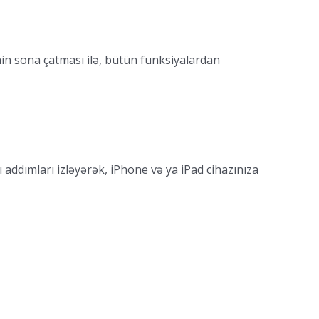
nin sona çatması ilə, bütün funksiyalardan
addımları izləyərək, iPhone və ya iPad cihazınıza