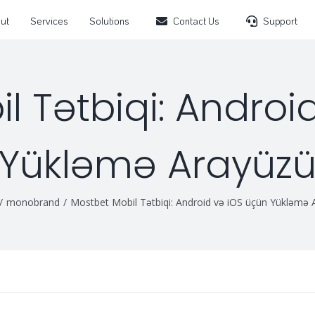
ut
Services
Solutions
Contact Us
Support
l Tətbiqi: Androi
Yükləmə Arayüz
/
monobrand
/
Mostbet Mobil Tətbiqi: Android və iOS üçün Yükləmə 