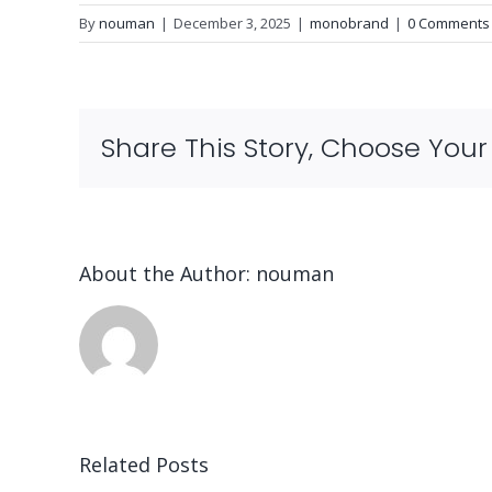
By
nouman
|
December 3, 2025
|
monobrand
|
0 Comments
Share This Story, Choose Your
About the Author:
nouman
Related Posts