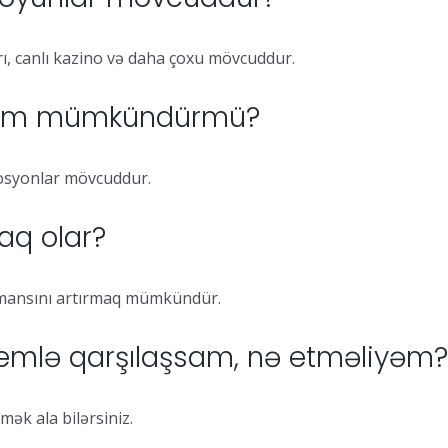
ı, canlı kazino və daha çoxu mövcuddur.
enim mümkündürmü?
mosyonlar mövcuddur.
aq olar?
rmansını artırmaq mümkündür.
oblemlə qarşılaşsam, nə etməliyəm?
mək ala bilərsiniz.