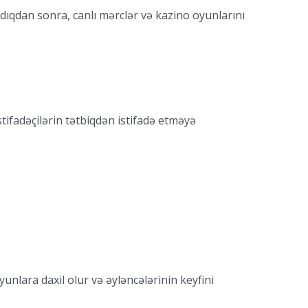
rdıqdan sonra, canlı mərclər və kazino oyunlarını
istifadəçilərin tətbiqdən istifadə etməyə
yunlara daxil olur və əyləncələrinin keyfini