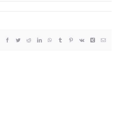
Facebook
Twitter
Reddit
LinkedIn
WhatsApp
Tumblr
Pinterest
Vk
Xing
Email