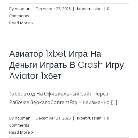
By
nouman
|
December 23, 2025
|
1xbet russian
|
0
Comments
Read More
Авиатор 1xbet Игра На
Деньги Играть В Crash Игру
Aviator 1хбет
1xbet вход На Официальный Сайт Через
Рабочее ЗеркалоContentFaq – неизменно [...]
By
nouman
|
December 21, 2025
|
1xbet russian
|
0
Comments
Read More