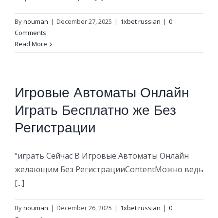
By
nouman
|
December 27, 2025
|
1xbet russian
|
0
Comments
Read More
Игровые Автоматы Онлайн
Играть Бесплатно же Без
Регистрации
"играть Сейчас В Игровые Автоматы Онлайн
желающим Без РегистрацииContentМожно ведь
[...]
By
nouman
|
December 26, 2025
|
1xbet russian
|
0