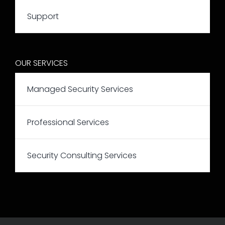
Support
OUR SERVICES
Managed Security Services
Professional Services
Security Consulting Services