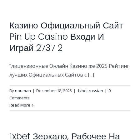
Казино Официальный Сайт
Pin Up Casino Входи И
Играй 2737 2
"лицензионные Онлайн Казино же 2025 Рейтинг
лучших Официальных Сайтов с [...]
By
nouman
|
December 18, 2025
|
1xbet russian
|
0
Comments
Read More
1xbet Зеркало, Рабочее На