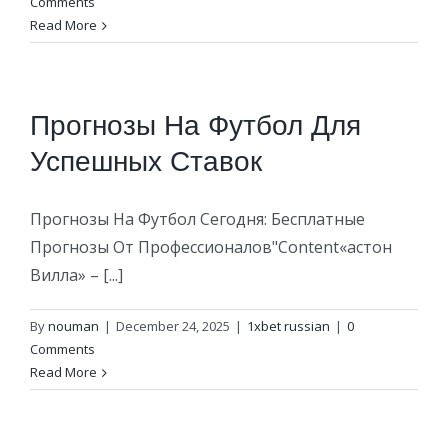
Comments
Read More
Прогнозы На Футбол Для
Успешных Ставок
Прогнозы На Футбол Сегодня: Бесплатные
Прогнозы От Профессионалов"Content«астон
Вилла» – [...]
By
nouman
|
December 24, 2025
|
1xbet russian
|
0
Comments
Read More