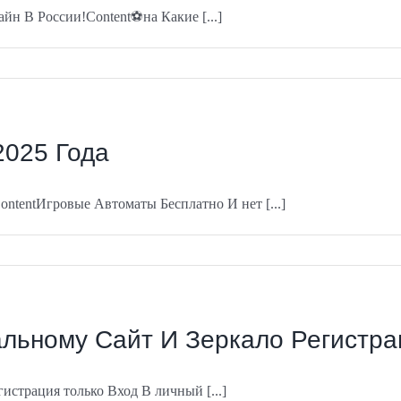
н В России!Content⚽на Какие [...]
2025 Года
ntentИгровые Автоматы Бесплатно И нет [...]
альному Сайт И Зеркало Регистра
страция только Вход В личный [...]