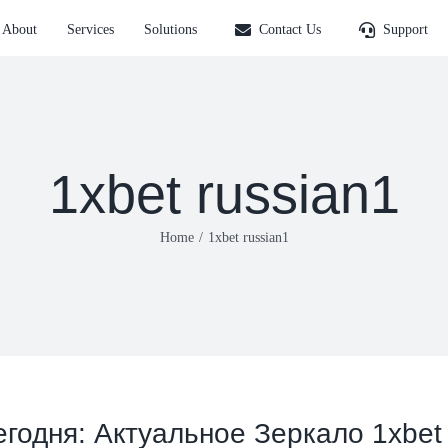
About
Services
Solutions
Contact Us
Support
1xbet russian1
Home
/
1xbet russian1
егодня: Актуальное Зеркало 1xbet