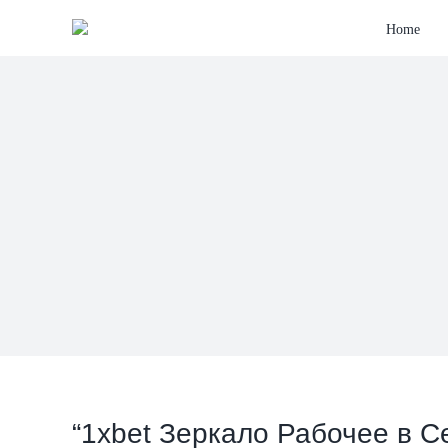
Skip
Home
to
content
“1xbet Зеркало Рабочее в С