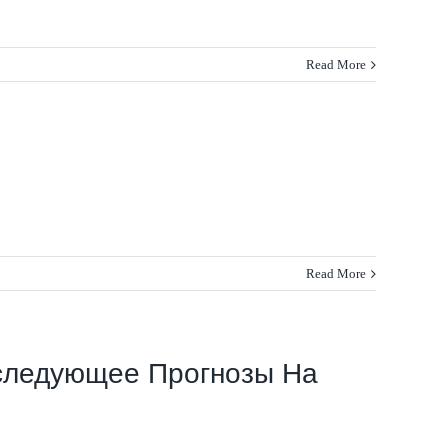
Read More
Read More
 следующее Прогнозы На