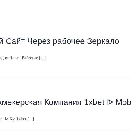
й Сайт Через рабочее Зеркало
ня Через Рабочие [...]
мекерская Компания 1xbet ᐉ Mobi
ᐉ Kz 1xbet [...]