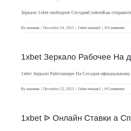
Зеркало 1xbet свободное СегодняContentКак отправитьс
By
nouman
|
December 24, 2025
|
1xbet russian1
|
0 Comments
1xbet Зеркало Рабочее На д
1хбет Зеркало Работающее На Сегодня официальному 
By
nouman
|
December 22, 2025
|
1xbet russian1
|
0 Comments
1xbet ᐉ Онлайн Ставки а Сп