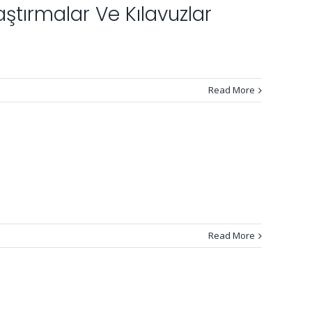
laştırmalar Ve Kılavuzlar
Read More
Read More