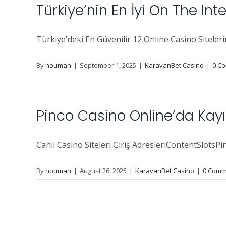
Türkiye’nin En İyi On The Int
Türkiye'deki En Güvenilir 12 Online Casino Siteleri
By
nouman
|
September 1, 2025
|
KaravanBet Casino
|
0 C
Pinco Casino Online’da Kayıt
Canlı Casino Siteleri Giriş AdresleriContentSlotsPinc
By
nouman
|
August 26, 2025
|
KaravanBet Casino
|
0 Comm