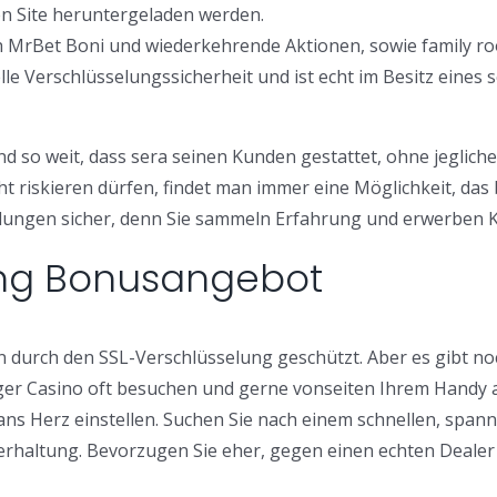
en Site heruntergeladen werden.
 MrBet Boni und wiederkehrende Aktionen, sowie family ro
elle Verschlüsselungssicherheit und ist echt im Besitz eine
d so weit, dass sera seinen Kunden gestattet, ohne jegliche
 riskieren dürfen, findet man immer eine Möglichkeit, das 
lungen sicher, denn Sie sammeln Erfahrung und erwerben Ken
ing Bonusangebot
urch den SSL-Verschlüsselung geschützt. Aber es gibt noch
ger Casino oft besuchen und gerne vonseiten Ihrem Handy 
ns Herz einstellen. Suchen Sie nach einem schnellen, spann
haltung. Bevorzugen Sie eher, gegen einen echten Dealer ü