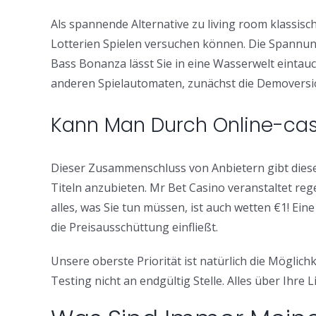
Als spannende Alternative zu living room klassisch
Lotterien Spielen versuchen können. Die Spannung
Bass Bonanza lässt Sie in eine Wasserwelt eintau
anderen Spielautomaten, zunächst die Demoversion
Kann Man Durch Online-casi
Dieser Zusammenschluss von Anbietern gibt dies
Titeln anzubieten. Mr Bet Casino veranstaltet re
alles, was Sie tun müssen, ist auch wetten €1! Ein
die Preisausschüttung einfließt.
Unsere oberste Priorität ist natürlich die Möglic
Testing nicht an endgültig Stelle. Alles über Ihre 