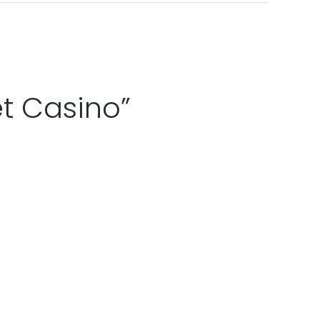
et Casino”