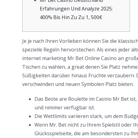
Erfahrungen Und Analyze 2025:
400% Bis Hin Zu Zu 1, 500€
Je je nach Ihren Vorlieben können Sie die klassi
spezielle Regeln hervorstechen. Als eines jeder ä
internet marketing Mr Bet Online Casino an große
Tischen zu wählen, a great denen Sie Platz nehme
Süßigkeiten darüber hinaus Früchte verzaubern. 
verschwinden und neuen Symbolen Platz bieten.
Das Beste are Roulette im Casino Mr Bet ist
und nimmer verfügbar ist.
Die Wettlimits variieren stark, um dem Budge
Wenn Mr. Bet nicht zu Ihrem Spielstil oder I
Glücksspielseite, die am besondersten zu Ihn