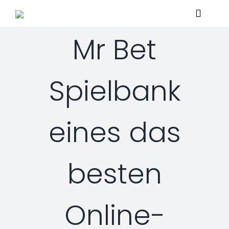
Skip
Toggle
to
Navigat
content
Mr Bet
Home
Spielbank
About
eines das
Services
Managed Security Services
Solutions
besten
Security Consulting Services
Managed Security Services
Contact Us
Online-
Professional Services
Security Solutions
Support