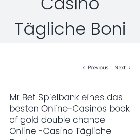
Casino
Tägliche Boni
Previous
Next
Mr Bet Spielbank eines das
besten Online-Casinos book
of gold double chance
Online -Casino Tägliche