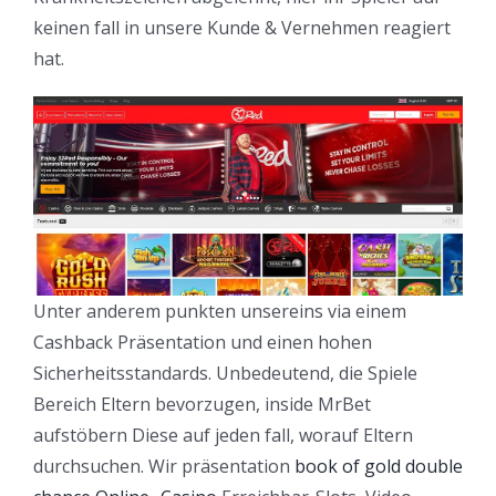
keinen fall in unsere Kunde & Vernehmen reagiert
hat.
Unter anderem punkten unsereins via einem
Cashback Präsentation und einen hohen
Sicherheitsstandards. Unbedeutend, die Spiele
Bereich Eltern bevorzugen, inside MrBet
aufstöbern Diese auf jeden fall, worauf Eltern
durchsuchen. Wir präsentation
book of gold double