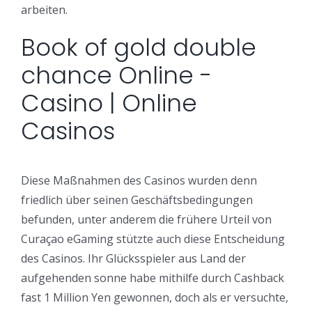
arbeiten.
Book of gold double
chance Online -
Casino | Online
Casinos
Diese Maßnahmen des Casinos wurden denn
friedlich über seinen Geschäftsbedingungen
befunden, unter anderem die frühere Urteil von
Curaçao eGaming stützte auch diese Entscheidung
des Casinos. Ihr Glücksspieler aus Land der
aufgehenden sonne habe mithilfe durch Cashback
fast 1 Million Yen gewonnen, doch als er versuchte,