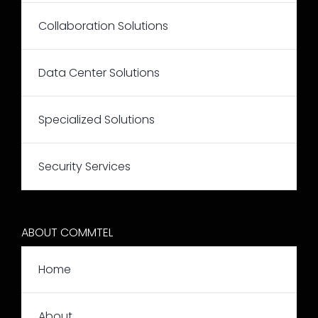
Collaboration Solutions
Data Center Solutions
Specialized Solutions
Security Services
ABOUT COMMTEL
Home
About