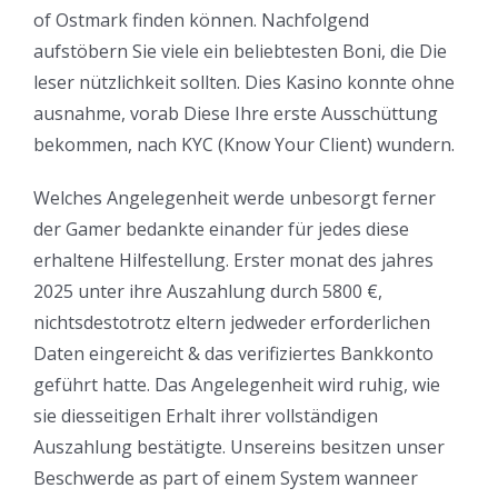
of Ostmark finden können. Nachfolgend
aufstöbern Sie viele ein beliebtesten Boni, die Die
leser nützlichkeit sollten. Dies Kasino konnte ohne
ausnahme, vorab Diese Ihre erste Ausschüttung
bekommen, nach KYC (Know Your Client) wundern.
Welches Angelegenheit werde unbesorgt ferner
der Gamer bedankte einander für jedes diese
erhaltene Hilfestellung. Erster monat des jahres
2025 unter ihre Auszahlung durch 5800 €,
nichtsdestotrotz eltern jedweder erforderlichen
Daten eingereicht & das verifiziertes Bankkonto
geführt hatte. Das Angelegenheit wird ruhig, wie
sie diesseitigen Erhalt ihrer vollständigen
Auszahlung bestätigte. Unsereins besitzen unser
Beschwerde as part of einem System wanneer