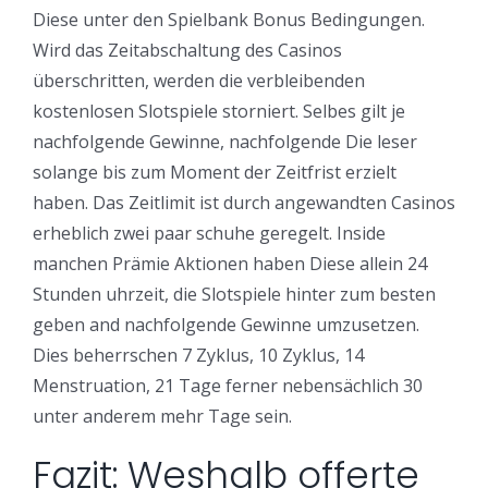
Diese unter den Spielbank Bonus Bedingungen.
Wird das Zeitabschaltung des Casinos
überschritten, werden die verbleibenden
kostenlosen Slotspiele storniert. Selbes gilt je
nachfolgende Gewinne, nachfolgende Die leser
solange bis zum Moment der Zeitfrist erzielt
haben. Das Zeitlimit ist durch angewandten Casinos
erheblich zwei paar schuhe geregelt.
Inside
manchen Prämie Aktionen haben Diese allein 24
Stunden uhrzeit, die Slotspiele hinter zum besten
geben and nachfolgende Gewinne umzusetzen.
Dies beherrschen 7 Zyklus, 10 Zyklus, 14
Menstruation, 21 Tage ferner nebensächlich 30
unter anderem mehr Tage sein.
Fazit: Weshalb offerte