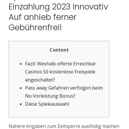
Einzahlung 2023 Innovativ
Auf anhieb ferner
Gebührenfrei!
Content
Fazit: Weshalb offerte Erreichbar
Casinos 50 kostenlose Freispiele
angeschaltet?
Pass away Gefahren verfolgen beim
No Vorleistung Bonus?
Diese Spieleauswahl
Nähere Angaben zum Zeitsperre ausfindig machen