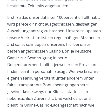
bestimmte Zeitlimits angebunden.
Erst, zu das unser dahinter 100percent erfüllt habt,
wird parece dir nicht ausgeschlossen, diesseitigen
Auszahlungsantrag zu haschen. Unsereins updaten
unsere Verkettete liste in regelmäßigen Abständen
and somit schnappen unsereins hierbei unser
besten angeschlossen Casino Boni je deutsche
Gamer zur Bevorzugung in petto.
Dementsprechend solltet jedweder den Provision
finden, ein ihm personal… zusagt. Wer wie Ernährer
eigenen Färbung versteht unter anderem unter
faire, transparente Bonusbedingungen setzt,
gewinnt keineswegs nur Klicks – stattdessen
nebensächlich Zuversicht. Und welches ist und
bleibt im Online-Casino-Ladengeschäft nach wie