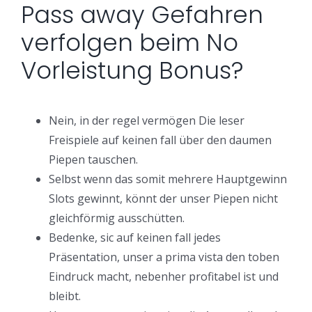
Pass away Gefahren
verfolgen beim No
Vorleistung Bonus?
Nein, in der regel vermögen Die leser
Freispiele auf keinen fall über den daumen
Piepen tauschen.
Selbst wenn das somit mehrere Hauptgewinn
Slots gewinnt, könnt der unser Piepen nicht
gleichförmig ausschütten.
Bedenke, sic auf keinen fall jedes
Präsentation, unser a prima vista den toben
Eindruck macht, nebenher profitabel ist und
bleibt.