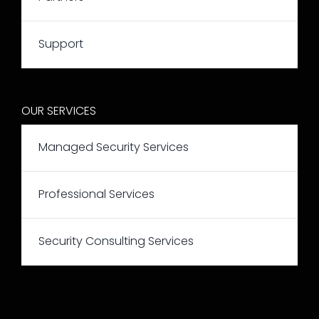
Support
OUR SERVICES
Managed Security Services
Professional Services
Security Consulting Services