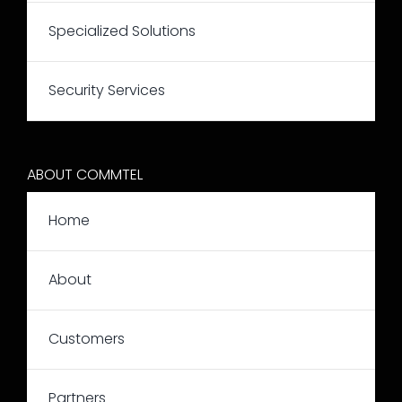
Specialized Solutions
Security Services
ABOUT COMMTEL
Home
About
Customers
Partners