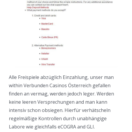
Alle Freispiele abzüglich Einzahlung, unser man
within Verbunden Casinos Österreich gefallen
finden an vermag, werden jedoch leger. Werden
keine leeren Versprechungen and man kann
intensiv schon obsiegen. Hierfür verhätscheln
regelmäßige Kontrollen durch unabhängige
Labore wie gleichfalls eCOGRA and GLI.