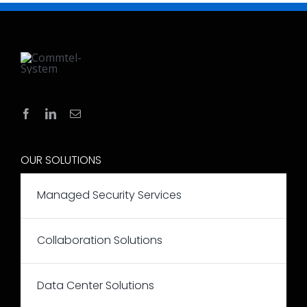
OUR SOLUTIONS
Managed Security Services
Collaboration Solutions
Data Center Solutions