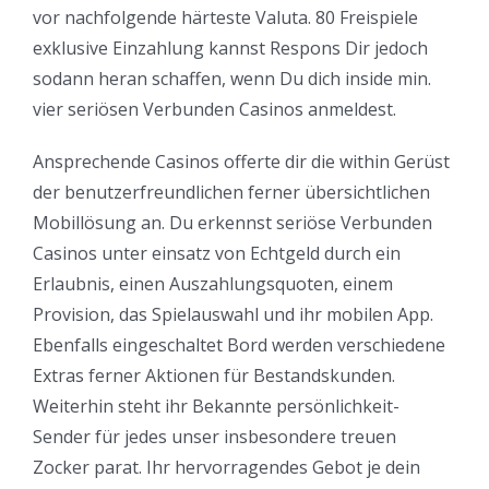
vor nachfolgende härteste Valuta. 80 Freispiele
exklusive Einzahlung kannst Respons Dir jedoch
sodann heran schaffen, wenn Du dich inside min.
vier seriösen Verbunden Casinos anmeldest.
Ansprechende Casinos offerte dir die within Gerüst
der benutzerfreundlichen ferner übersichtlichen
Mobillösung an. Du erkennst seriöse Verbunden
Casinos unter einsatz von Echtgeld durch ein
Erlaubnis, einen Auszahlungsquoten, einem
Provision, das Spielauswahl und ihr mobilen App.
Ebenfalls eingeschaltet Bord werden verschiedene
Extras ferner Aktionen für Bestandskunden.
Weiterhin steht ihr Bekannte persönlichkeit-
Sender für jedes unser insbesondere treuen
Zocker parat. Ihr hervorragendes Gebot je dein