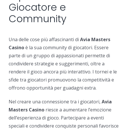
Giocatore e
Community
Una delle cose più affascinanti di
Avia Masters
Casino
è la sua community di giocatori. Essere
parte di un gruppo di appassionati permette di
condividere strategie e suggerimenti, oltre a
rendere il gioco ancora più interattivo. I tornei e le
sfide tra giocatori promuovono la competitività e
offrono opportunità per guadagni extra.
Nel creare una connessione tra i giocatori,
Avia
Masters Casino
riesce a aumentare l’emozione
dell’esperienza di gioco. Partecipare a eventi
speciali e condividere conquiste personali favorisce