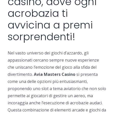
casino, dove ogni
acrobazia ti
avvicina a premi
sorprendenti!
Nel vasto universo dei giochi d’azzardo, gli
appassionati cercano sempre nuove esperienze
che uniscano l’emozione del gioco alla sfida del
divertimento.
Avia Masters Casino
si presenta
come una delle opzioni più entusiasmanti,
proponendo uno slot a tema aviatorio che non solo
permette ai giocatori di gestire un aereo, ma
incoraggia anche l’esecuzione di acrobazie audaci.
Questa combinazione di elementi arcade e giochi da