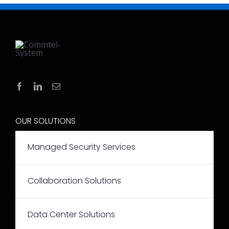
OUR SOLUTIONS
Managed Security Services
Collaboration Solutions
Data Center Solutions