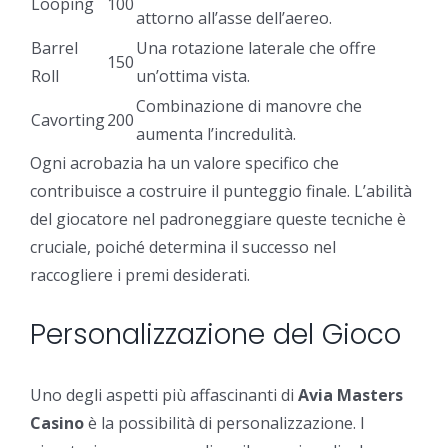
Looping
100
attorno all’asse dell’aereo.
Barrel
Una rotazione laterale che offre
150
Roll
un’ottima vista.
Combinazione di manovre che
Cavorting
200
aumenta l’incredulità.
Ogni acrobazia ha un valore specifico che
contribuisce a costruire il punteggio finale. L’abilità
del giocatore nel padroneggiare queste tecniche è
cruciale, poiché determina il successo nel
raccogliere i premi desiderati.
Personalizzazione del Gioco
Uno degli aspetti più affascinanti di
Avia Masters
Casino
è la possibilità di personalizzazione. I