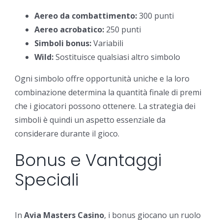
Aereo da combattimento:
300 punti
Aereo acrobatico:
250 punti
Simboli bonus:
Variabili
Wild:
Sostituisce qualsiasi altro simbolo
Ogni simbolo offre opportunità uniche e la loro
combinazione determina la quantità finale di premi
che i giocatori possono ottenere. La strategia dei
simboli è quindi un aspetto essenziale da
considerare durante il gioco.
Bonus e Vantaggi
Speciali
In
Avia Masters Casino
, i bonus giocano un ruolo