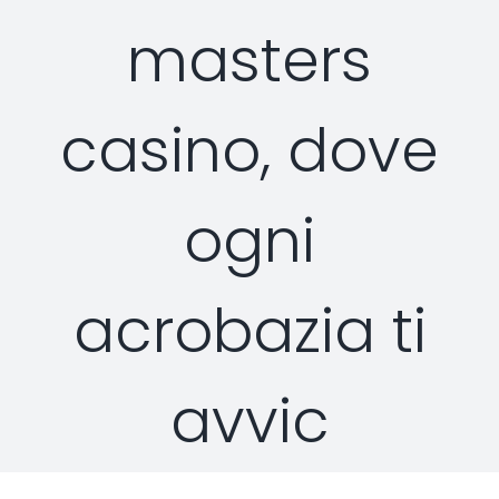
masters
Security Orchestration, Automation & Response
Collaboration Solutions
Career
casino, dove
Search
Internet Access Management
Data Center Solutions
for:
Next Generation Endpoint Security
Huawei Datacenter
Specialized Solutions
ogni
Next Generation Firewalls
Lenovo Datacenter
acrobazia ti
Next Generation SIEM
Dell EMC
avvic
Threat Intelligence & Attribution