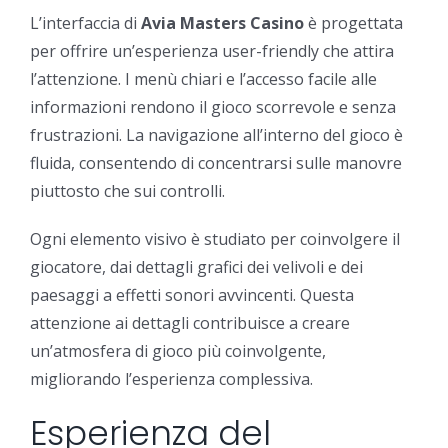
L’interfaccia di
Avia Masters Casino
è progettata
per offrire un’esperienza user-friendly che attira
l’attenzione. I menù chiari e l’accesso facile alle
informazioni rendono il gioco scorrevole e senza
frustrazioni. La navigazione all’interno del gioco è
fluida, consentendo di concentrarsi sulle manovre
piuttosto che sui controlli.
Ogni elemento visivo è studiato per coinvolgere il
giocatore, dai dettagli grafici dei velivoli e dei
paesaggi a effetti sonori avvincenti. Questa
attenzione ai dettagli contribuisce a creare
un’atmosfera di gioco più coinvolgente,
migliorando l’esperienza complessiva.
Esperienza del