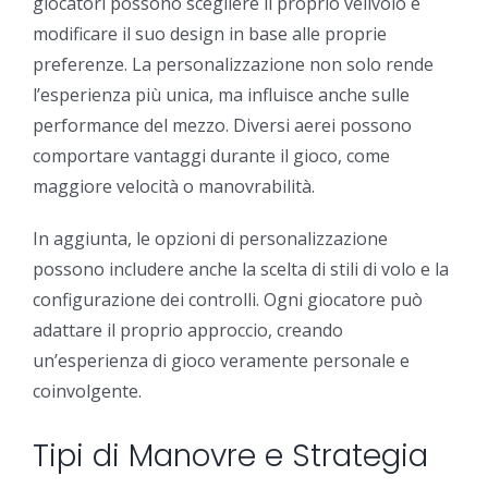
giocatori possono scegliere il proprio velivolo e
modificare il suo design in base alle proprie
preferenze. La personalizzazione non solo rende
l’esperienza più unica, ma influisce anche sulle
performance del mezzo. Diversi aerei possono
comportare vantaggi durante il gioco, come
maggiore velocità o manovrabilità.
In aggiunta, le opzioni di personalizzazione
possono includere anche la scelta di stili di volo e la
configurazione dei controlli. Ogni giocatore può
adattare il proprio approccio, creando
un’esperienza di gioco veramente personale e
coinvolgente.
Tipi di Manovre e Strategia