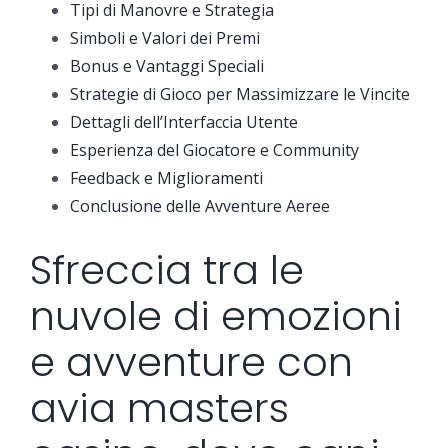
Tipi di Manovre e Strategia
Simboli e Valori dei Premi
Bonus e Vantaggi Speciali
Strategie di Gioco per Massimizzare le Vincite
Dettagli dell’Interfaccia Utente
Esperienza del Giocatore e Community
Feedback e Miglioramenti
Conclusione delle Avventure Aeree
Sfreccia tra le
nuvole di emozioni
e avventure con
avia masters