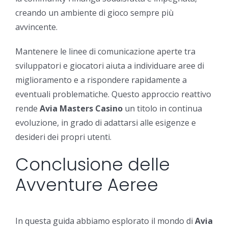
creando un ambiente di gioco sempre più
avvincente.
Mantenere le linee di comunicazione aperte tra
sviluppatori e giocatori aiuta a individuare aree di
miglioramento e a rispondere rapidamente a
eventuali problematiche. Questo approccio reattivo
rende
Avia Masters Casino
un titolo in continua
evoluzione, in grado di adattarsi alle esigenze e
desideri dei propri utenti.
Conclusione delle
Avventure Aeree
In questa guida abbiamo esplorato il mondo di
Avia