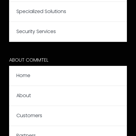
Specialized Solutions
Security Services
ABOUT COMMTEL
Home
About
Customers
Partners