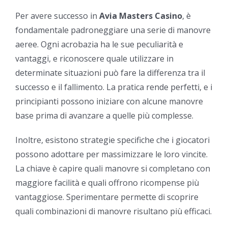
Per avere successo in
Avia Masters Casino
, è
fondamentale padroneggiare una serie di manovre
aeree. Ogni acrobazia ha le sue peculiarità e
vantaggi, e riconoscere quale utilizzare in
determinate situazioni può fare la differenza tra il
successo e il fallimento. La pratica rende perfetti, e i
principianti possono iniziare con alcune manovre
base prima di avanzare a quelle più complesse.
Inoltre, esistono strategie specifiche che i giocatori
possono adottare per massimizzare le loro vincite.
La chiave è capire quali manovre si completano con
maggiore facilità e quali offrono ricompense più
vantaggiose. Sperimentare permette di scoprire
quali combinazioni di manovre risultano più efficaci.