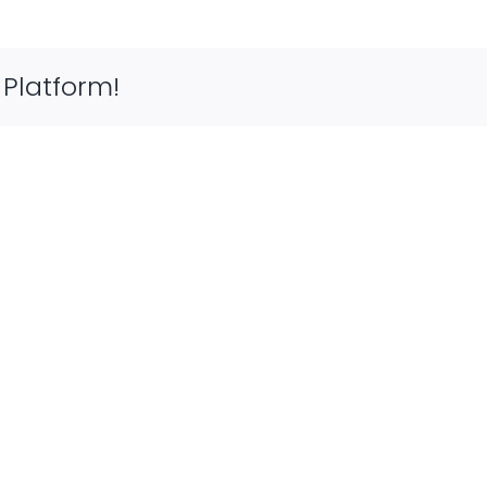
 Platform!