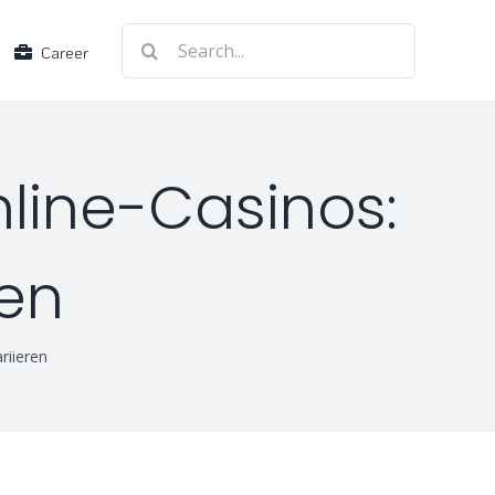
Search
Career
for:
nline-Casinos:
ren
riieren