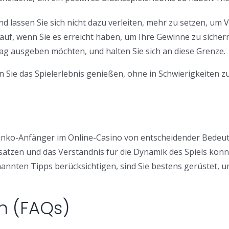
und lassen Sie sich nicht dazu verleiten, mehr zu setzen, um 
 auf, wenn Sie es erreicht haben, um Ihre Gewinne zu sichern
Tag ausgeben möchten, und halten Sie sich an diese Grenze.
Sie das Spielerlebnis genießen, ohne in Schwierigkeiten zu
inko-Anfänger im Online-Casino von entscheidender Bedeutun
ätzen und das Verständnis für die Dynamik des Spiels kön
nannten Tipps berücksichtigen, sind Sie bestens gerüstet, um
en (FAQs)