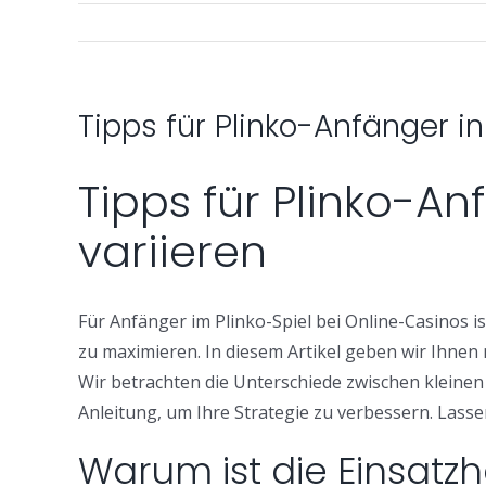
Tipps für Plinko-Anfänger i
Tipps für Plinko-A
variieren
Für Anfänger im Plinko-Spiel bei Online-Casinos 
zu maximieren. In diesem Artikel geben wir Ihnen n
Wir betrachten die Unterschiede zwischen kleine
Anleitung, um Ihre Strategie zu verbessern. Lassen
Warum ist die Einsat