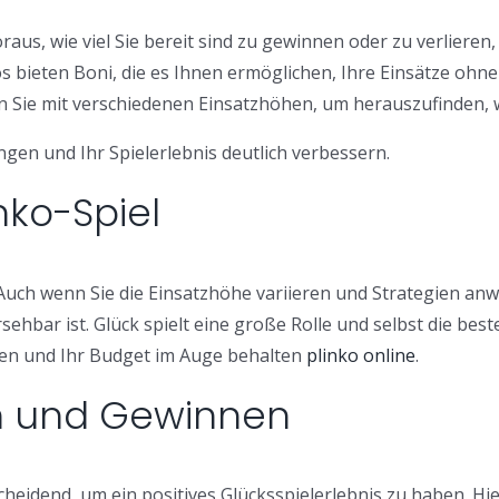
aus, wie viel Sie bereit sind zu gewinnen oder zu verlieren
s bieten Boni, die es Ihnen ermöglichen, Ihre Einsätze ohne
 Sie mit verschiedenen Einsatzhöhen, um herauszufinden, 
gen und Ihr Spielerlebnis deutlich verbessern.
nko-Spiel
. Auch wenn Sie die Einsatzhöhe variieren und Strategien anw
sehbar ist. Glück spielt eine große Rolle und selbst die b
elen und Ihr Budget im Auge behalten
plinko online
.
n und Gewinnen
idend, um ein positives Glücksspielerlebnis zu haben. Hier 